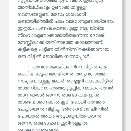
നൂറ്റിയിരുപത്തഞ്ച് രൂപ വരെ. ഇരുനൂറും
അതിലധികവും ഉണ്ടാക്കിയിട്ടുള്ള
ദിവസങ്ങളുണ്ട്. മാസം ശരാശരി
രണ്ടായിരത്തിൽ പരം വരുമാനമുണ്ടായിരുന്നു.
ഇത്രയും പണംകൊണ്ട് എത്ര നല്ല ജീവിത
നിലവാരമുണ്ടാക്കാമായിരുന്നെന്ന് ദേവകി
മനസ്സിലാക്കിയത് അടുത്ത കാലത്താണ്.
കുട്ടികളെ പട്ടിണിയിൽനിന്ന് രക്ഷിക്കാനായി
ഒരു വീട്ടിൽ ജോലിക്കു നിന്നപ്പോൾ.
അവൾ ജോലിക്കു നിന്ന വീട്ടിൽ ഒരു
ചെറിയ കുടുംബമായിരുന്നു. അച്ഛൻ, അമ്മ,
നാലുവയസ്സുള്ള മകൾ. രണ്ടുമുറി വാടകവീട്ടിൽ
താമസിക്കുന്നു. അഞ്ഞൂറുറുപ്പിക വാടക. അവർ
തന്നേക്കാൾ ഒന്നോ രണ്ടോ വയസ്സിനു
താഴെയാണെങ്കിൽ കൂടി ദേവകി അവരെ
ചേച്ചിയെന്നു വിളിച്ചു. ഭർത്താവ് ഓഫീസിൽ
പോയാൽ അവർ അടുക്കളയിൽ കടന്നു
ഒന്നോ രണ്ടോ മണിക്കൂറിനുള്ളിൽ
ഭക്ഷണമുണ്ടാക്കുന്നു.