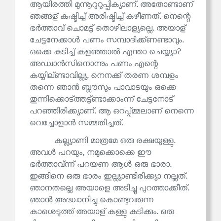
ആയിരത്തി മുന്നൂറുറുപ്പിക്യാണ്. അതോണ്ടാണ്
ഞങ്ങള് കഷ്ടിച്ച് അരിഷ്ടിച്ച് കഴീണത്. നെന്റെ
ഭർത്താവ് ചൊമട്ട് തൊഴിലാള്യല്ലെ. അയാള്
ചേട്ടനേക്കാൾ പണം സമ്പാദിക്ക്ണണ്ടാവും.
ഒക്കെ കുടിച്ച് കളഞ്ഞാൽ എന്താ ചെയ്യ്യാ?
അഡ്വാൻസിനൊന്നും പണം എന്റെ
കയ്യില്ണ്ടാവില്ല്യ. നെനക്ക് തരണ ശമ്പളം
തന്നെ ഞാൻ ബ്ലൗസും പാവാടയും ഒക്കെ
തുന്നിക്കൊട്ത്തട്ട്ണ്ടാക്കാംന്ന് ചേട്ടനോട്
പറഞ്ഞിരിക്ക്യാണ്. ആ ഒറപ്പ്മ്മലാണ് നെന്നെ
വെച്ചോളാൻ സമ്മതിച്ചത്.
കല്ല്യാണി മാത്രമേ ഒരു രക്ഷയുള്ളു.
അവൾ പറയും, നമുക്കൊക്കെ ഈ
ഭർത്താവ്ന്ന് പറയണ ആൾ ഒരു ഭാരാ.
ഇങ്ങിനെ ഒരു ഭാരം ഇല്ല്യാണ്ടിരിക്ക്യാ നല്ലത്.
ഞാനതല്ലെ അയാളെ അടിച്ചു പുറത്താക്കീത്.
ഞാൻ അദ്ധ്വാനിച്ചു കൊണ്ടുവരുന്ന
കാശെടുത്ത് അയാള് കള്ളു കുടിക്കും. ഒരു