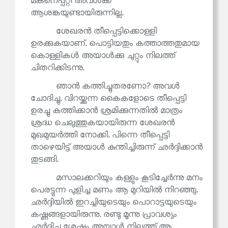
മകനെപ്പറ്റി അവൾക്ക്
ആശങ്കയുണ്ടായിരുന്നില്ല.
ശേഖരൻ തീപ്പെട്ടിക്കൊള്ളി
ഉരക്കുകയാണ്. പൊട്ടിയതും കത്താത്തതുമായ
കൊള്ളികൾ അയാൾക്കു ചുറ്റും നിലത്ത്
ചിതറിക്കിടന്നു.
ഞാൻ കത്തിച്ചുതരണോ? അവൾ
ചോദിച്ചു. വിറയ്ക്കുന്ന കൈകളോടെ തീപ്പെട്ടി
ഉരച്ചു കത്തിക്കാൻ ശ്രമിക്കുന്നതിൽ മാത്രം
ശ്രദ്ധ ചെലുത്തുകയായിരുന്ന ശേഖരൻ
മുഖമുയർത്തി നോക്കി. പിന്നെ തീപ്പെട്ടി
താഴെയിട്ട് അയാൾ കുന്തിച്ചിരുന്ന് ഛർദ്ദിക്കാൻ
തുടങ്ങി.
മസാലക്കറിയും കള്ളും കൂടിച്ചേർന്നു മനം
പെരട്ടുന്ന പുളിച്ച മണം ആ മുറിയിൽ നിറഞ്ഞു.
ഛർദ്ദിയിൽ ഇറച്ചിയുടെയും പൊറാട്ടയുടെയും
കഷ്ണങ്ങളായിരുന്നു. രണ്ടു മൂന്നു പ്രാവശ്യം
ഛർദ്ദിച്ച ശേഷം അയാൾ നിലത്ത് ആ