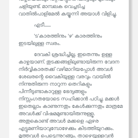
ചളിയുണ്ട്. മാമ്പലക വെച്ചടിച്ച
വാതിൽപാളിമേൽ കയ്യൂന്നി അയാൾ വിളിച്ചു.
എടീ.......
'ട'കാരത്തിനും 'ഴ' കാരത്തിനും
ഇടയിലുള്ള സ്വരം.
ദേവകി ശ്രദ്ധിച്ചില്ല. ഇതെന്നും ഉള്ള
കാഴ്ചയാണ്. തുടക്കങ്ങളിലുണ്ടായിരുന്ന വേദന
നിർവ്വികാരതക്ക് വഴിമാറിയപ്പോൾ അവൾ
ശേഖരന്റെ വൈകിയുള്ള വരവും വായിൽ
നിന്നുതിരുന്ന നാറുന്ന തെറികളും
പിന്നീടുണ്ടാകാറുള്ള ഭേദ്യങ്ങളും
നിസ്സംഗതയോടെ സഹിക്കാൻ പഠിച്ചു. മക്കൾ
ഇതെല്ലാം കാണുന്നതും കേൾക്കുന്നതും മാത്രമേ
അവൾക്ക് വിഷമമുണ്ടായിരുന്നുള്ളൂ.
അതുകൊണ്ട് അവൾ മക്കളെ ഏഴര
എട്ടുമണിയാവുമ്പോഴേക്കും കിടത്തിയുറക്കും.
മൂത്തവൾ പെട്ടെന്നുറങ്ങും. താഴെയുള്ളവൻ