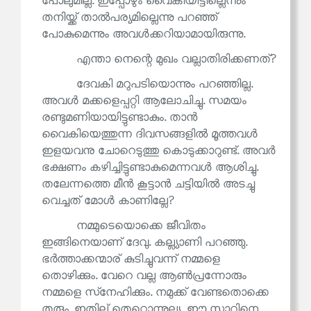
പോലുമില്ല. ഇപ്പോഴും വൈകിയിട്ടില്ലെന്നും
തനിയ്ക്ക് താൽപര്യമില്ലെന്നു പറഞ്ഞ്
പോകുമെന്നും അവൾക്കറിയാമായിരുന്നു.
എന്താ നെന്റെ മുഖം വല്ലാതിരിക്കണത്?
ദേവകി മറുപടിയൊന്നും പറഞ്ഞില്ല.
അവൾ മക്കളെപ്പറ്റി ആലോചിച്ചു. സമയം
രണ്ടുമണിയായിട്ടുണ്ടാകും. താൻ
വൈകിയെത്തുന്ന ദിവസങ്ങളിൽ മൂത്തവൾ
ഇളയവനു ചോറെടുത്തു കൊടുക്കാറുണ്ട്. അവർ
ഭക്ഷണം കഴിച്ചിട്ടുണ്ടാകുമെന്നവൾ ആശിച്ചു.
തലേന്നത്തെ മീൻ കൂട്ടാൻ ചട്ടിയിൽ അടച്ചു
വെച്ചത് മോൾ കാണില്ലേ?
നമ്മുടെയൊക്കെ ജീവിതം
ഇങ്ങിനെയാണ് ദേവു. കല്ല്യാണി പറഞ്ഞു.
ഭർത്താക്കന്മാര് കുടിച്ചുവന്ന് നമ്മളെ
തൊഴിക്കും. വേറെ വല്ല ആൺപ്രന്നോരും
നമ്മളെ സ്‌നേഹിക്കും. നമുക്ക് വേണ്ടതൊക്കെ
തരും. ഇതില് തെറ്റൊന്നുല്ല്യ. ഈ സാറിനെ