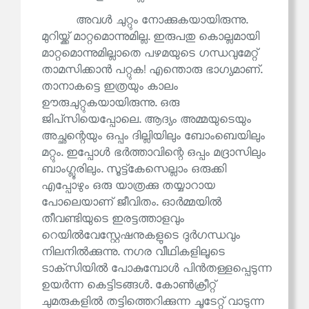
അവൾ ചുറ്റും നോക്കുകയായിരുന്നു.
മുറിയ്ക്ക് മാറ്റമൊന്നുമില്ല. ഇരുപതു കൊല്ലമായി
മാറ്റമൊന്നുമില്ലാതെ പഴമയുടെ ഗന്ധവുമേറ്റ്
താമസിക്കാൻ പറ്റുക! എന്തൊരു ഭാഗ്യമാണ്.
താനാകട്ടെ ഇത്രയും കാലം
ഊരുചുറ്റുകയായിരുന്നു. ഒരു
ജിപ്‌സിയെപ്പോലെ. ആദ്യം അമ്മയുടെയും
അച്ഛന്റെയും ഒപ്പം ദില്ലിയിലും ബോംബെയിലും
മറ്റും. ഇപ്പോൾ ഭർത്താവിന്റെ ഒപ്പം മദ്രാസിലും
ബാംഗ്ലൂരിലും. സൂട്ട്‌കേസെല്ലാം ഒരുക്കി
എപ്പോഴും ഒരു യാത്രക്കു തയ്യാറായ
പോലെയാണ് ജീവിതം. ഓർമ്മയിൽ
തീവണ്ടിയുടെ ഇരട്ടത്താളവും
റെയിൽവേസ്റ്റേഷനുകളുടെ ദുർഗന്ധവും
നിലനിൽക്കുന്നു. നഗര വീഥികളിലൂടെ
ടാക്‌സിയിൽ പോകുമ്പോൾ പിൻതള്ളപ്പെടുന്ന
ഉയർന്ന കെട്ടിടങ്ങൾ. കോൺക്രീറ്റ്
ചുമരുകളിൽ തട്ടിത്തെറിക്കുന്ന ചൂടേറ്റ് വാടുന്ന