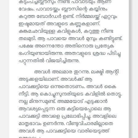
കടുംപച്ചബ്ലൗസും നീണ്ട പാവാടയും ആണ്
വേഷം. പാവാടയ്ക്കും ബ്ലൗസിന്റെ കയ്യിനും
കറുത്ത ബോർഡർ ഉണ്ട്. നിർമ്മലയ്ക്ക് ഏറ്റവും
ഇഷ്ടമായത് അവളുടെ കണ്ണുകളാണ്.
കുങ്കുമഛവിയുള്ള കവിളുകൾ, കറുത്തു നീണ്ട
തലമുടി. ആ പാവയെ അവൾ മുമ്പും കണ്ടിട്ടുണ്ട്.
പക്ഷേ അന്നെന്തോ അതിനൊരു പ്രത്യേക
ഭംഗിയുണ്ടായിരുന്നു. അതവളുടെ ശ്രദ്ധ പിടിച്ചു
പറ്റുന്നതിൽ വിജയിച്ചിരുന്നു.
അവൾ അലമാര തുറന്നു. ലക്ഷ്മി ആന്റി
അടുക്കളയിലാണ്. അവൾക്ക് ആ
പാവക്കുട്ടിയെ ഒന്നുതൊടണം. അവൾ കൈ
നീട്ടി. ആ കൊച്ചുസുന്ദരിയുടെ കവിളിൽ തൊട്ടു.
നല്ല മിനുസമുണ്ട്. അമ്മയോട് എടുക്കാൻ
ആവശ്യപ്പെടുന്ന ഒരു കുട്ടിയെപ്പോലെ ആ
പാവക്കുട്ടി അവളെ പ്രലോഭിപ്പിച്ചു. അവളിലെ
മാതൃഭാവം ഉണർന്നു. വീണ്ടുവിചാരമില്ലാതെ
അവൾ ആ പാവക്കുട്ടിയെ വാരിയെടുത്ത്