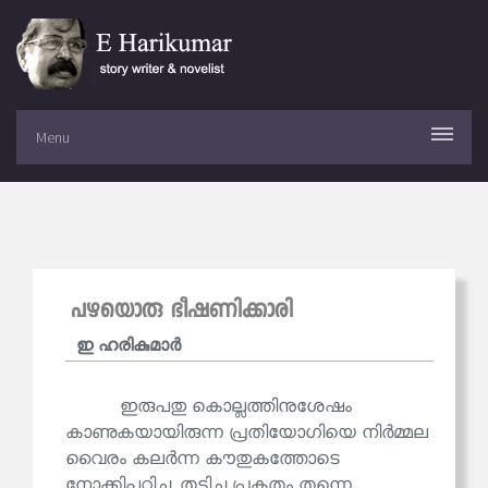
Menu
പഴയൊരു ഭീഷണിക്കാരി
ഇ ഹരികുമാര്‍
ഇരുപതു കൊല്ലത്തിനുശേഷം
കാണുകയായിരുന്ന പ്രതിയോഗിയെ നിർമ്മല
വൈരം കലർന്ന കൗതുകത്തോടെ
നോക്കിപ്പഠിച്ചു. തടിച്ച പ്രകൃതം തന്നെ.