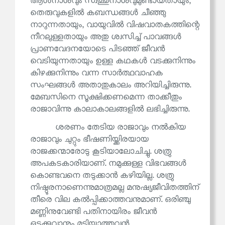
ആൾനാശവും സ്വത്തുനാശവുമുണ്ടായതായും,
തെരുവുകളിൽ കബന്ധങ്ങൾ ചീഞ്ഞു
നാറുന്നതായും, വായുവിൽ വിഷവാതകത്തിന്റെ
നീറലുള്ളതായും അതു ശ്വസിച്ച് പാവങ്ങൾ
പ്രാണവേദനയോടെ പിടഞ്ഞ് ജീവൻ
വെടിയുന്നതായും ഉള്ള കഥകൾ വടക്കുനിന്നും
കിഴക്കുനിന്നും വന്ന സാർത്ഥവാഹക
സംഘങ്ങൾ അതാതുകാലം അറിയിച്ചിരുന്നു.
മേബസിനെ സൂക്ഷിക്കണമെന്ന താക്കീതും
രാജാവിന്നു കാലാകാലങ്ങളിൽ ലഭിച്ചിരുന്നു.
ശരണം തേടിയ രാജാവും നൽകിയ
രാജാവും ചുറ്റും ഭീഷണിയ്ക്കിരയായ
രാജക്കന്മാരോടു കൂടിയാലോചിച്ചു. ശത്രു
അപകടകാരിയാണ്. നമുക്കുള്ള വിഭവങ്ങൾ
കൊണ്ടവനെ തടുക്കാൻ കഴിയില്ല. ശത്രു
നിഷ്ഠൂരനാണെന്നുമാത്രമല്ല മനുഷ്യജീവിതത്തിന്
തീരെ വില കൽപ്പിക്കാത്തവനുമാണ്. ഒരിഞ്ചു
മണ്ണിനുവേണ്ടി പതിനായിരം ജീവൻ
ഒടുക്കുവാനും മടിയ്ക്കാത്തവൻ.