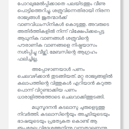
പോറലുമേൽപ്പിക്കാതെ പലയിടത്തും വീണു
പൊട്ടിത്തെറിച്ചു. ശത്രുവിന്നെതിരായി നിരന്ന
രാജ്യങ്ങൾ ജൂതന്മാർക്ക്
വാണവിധ്വംസിനികൾ കൊടുത്തു. അവരുടെ
അതിർത്തികളിൽ നിന്ന് വിക്ഷേപിക്കപ്പെട്ട
ആധുനിക വാണങ്ങൾ ശത്രുവിന്റെ
പൗരാണിക വാണങ്ങളെ നിഷ്പ്രയാസം
നശിപ്പിച്ചു വീഴ്ത്തി. മേബസിന്റെ ആഗ്രഹം
ഫലിച്ചില്ല.
അപ്പോഴാണയാൾ പണം
ചെലവഴിക്കാൻ തുടങ്ങിയത്. മറ്റു രാജ്യങ്ങളിൽ
കലാപത്തിന്റെ വിത്തുകൾ എറിയാൻ കറുത്ത
പൊന്ന് വിറ്റുണ്ടാക്കിയ പണം
ധാരാളിത്തത്തോടെ ചെലവാക്കിത്തുടങ്ങി.
മധുസൂദനൻ കടലാസു ചുരുളെടുത്തു
നിവർത്തി. കടലാസിന്റെയും അച്ചടിയുടെയും
ഭാഷയുടെയും പ്രത്യേകത കൊണ്ട് ആ
രൂപരേഖ വിദേശത്തുനിന്നു വന്നതാണെന്നു