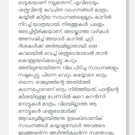
ഓടുകയാണ് നല്ലതെന്ന്. എവിടെയും
ശത്രുവിന്റെ കവചിത വാഹനങ്ങൾ മാത്രം.
കയ്യിൽ കിട്ടിയ സാധനങ്ങളെല്ലാം കാറിൽ
നിറച്ച് യാത്രയായി. നിരത്തുകൾ പലതും
അടച്ചിട്ടിരിക്കയാണ്. അടയ്ക്കാത്ത വഴികൾ
അന്വേഷിച്ച് അയാൾ കാറിൽ ചുറ്റി.
ദിശകൾക്ക് അർത്ഥമില്ലാതായി. ഒരു
കവലയിൽ വെച്ച് ശത്രുഭടന്മാരാൽ താൻ
കൊള്ളയടിക്കപ്പെട്ടു. കാറും
അതിലുണ്ടായിരുന്ന വില പിടിച്ച സാധനങ്ങളും
നഷ്ടപ്പെട്ടു. പിന്നെ വെറും കയ്യോടെ ഓട്ടം
തന്നെ. രാജ്യത്തിന്റെ അതിർത്തി
കടന്നപ്പോഴാണ് ഓട്ടം നിർത്തിയത്. പാന്റിന്റെ
കീശയിലുള്ള പേഴ്‌സിൽ കുറെ കറൻസി
നോട്ടുകൾ മാത്രം. വിലയില്ലാത്ത ആ
നോട്ടുകൾ ശത്രുഭടന്മാർക്ക്
ആവശ്യമില്ലായിരുന്നു. ഇലക്‌ട്രോണിക്
സാധനങ്ങൾ കയ്യാളുമ്പോൾ അവരുടെ
മുഖത്തുയർന്ന ആർത്തികലർന്ന സന്തോഷം