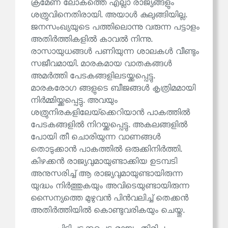
ക്രമേണ ലോകത്തെ എല്ലാ രാജ്യങ്ങളും
ശത്രുവിനെതിരായി. അയാൾ കുലുങ്ങിയില്ല.
ജനസംഖ്യയുടെ പത്തിലൊന്നു വരുന്ന പട്ടാളം
അതിർത്തികളിൽ കാവൽ നിന്നു.
രാസായുധങ്ങൾ പണിയുന്ന ശാലകൾ വീണ്ടും
സജീവമായി. മാരകമായ വാതകങ്ങൾ
അമർത്തി പേടകങ്ങളിലടയ്ക്കപ്പെട്ടു.
മാരകരോഗ ങ്ങളുടെ ബീജങ്ങൾ കൃത്രിമമായി
നിർമ്മിയ്ക്കപ്പെട്ടു. അവയും
ശത്രുനിരകളിലേയ്‌ക്കെറിയാൻ പാകത്തിൽ
പേടകങ്ങളിൽ നിറയ്ക്കപ്പെട്ടു. അകലങ്ങളിൽ
പോയി തീ ചൊരിയുന്ന വാണങ്ങൾ
തൊടുക്കാൻ പാകത്തിൽ ഒരുക്കിനിർത്തി.
കിഴക്കൻ രാജ്യവുമായുണ്ടാക്കിയ ഉടമ്പടി
അനുസരിച്ച് ആ രാജ്യവുമായുണ്ടായിരുന്ന
യുദ്ധം നിർത്തുകയും അവിടെയുണ്ടായിരുന്ന
സൈന്യത്തെ മുഴുവൻ പിൻവലിച്ച് തെക്കൻ
അതിർത്തിയിൽ കൊണ്ടുവരികയും ചെയ്തു.