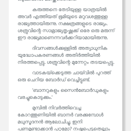
കരുത്തനെ തേടിയുള്ള യാത്രയിൽ
അവർ എത്തിയത് ഭൂമിയുടെ മറുവശത്തുള്ള
രാജ്യത്തായിരുന്നു. നക്ഷത്രങ്ങളുടെ രാജ്യം.
ശത്രുവിന്റെ സാമ്രാജ്യതൃഷ്ണക്ക് ഒരേ ഒരു മരുന്ന്
ഈ രാജ്യമാണെന്നവർക്കറിയാമായിരുന്നു.
ദിവസങ്ങൾക്കുള്ളിൽ അത്യാധുനിക
യുദ്ധോപകരണങ്ങൾ അതിർത്തിയിൽ
നിരത്തപ്പെട്ടു. ശത്രുവിന്റെ മുന്നേറ്റം തടയപ്പെട്ടു.
വാടകയ്‌ക്കെടുത്ത ചായ്‌വിൽ പുറത്ത്
ഒരു ചെറിയ ബോർഡ് വെച്ചിട്ടുണ്ട്.
'ബാനറുകളും സൈൻബോർഡുകളും
വരച്ചുകൊടുക്കും.'
മുമ്പിൽ നിവർത്തിവെച്ച
കോറത്തുണിയിൽ ബാനർ വരക്കുമ്പോൾ
മധുസൂദനൻ ആലോചിച്ചു. ഇനി
പണമുണ്ടാക്കാൻ പറ്റുമോ? നഷ്ടപെട്ടതെല്ലാം