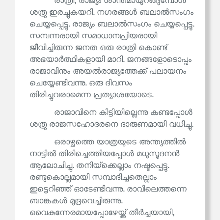
രാത്രി, രാജ്യം ശാന്തമായുറങ്ങുമ്പോൾ
ശത്രു ഇരച്ചുകയറി. നഗരങ്ങൾ ബലാൽസംഗം
ചെയ്യപ്പെട്ടു. രാജ്യം ബലാൽസംഗം ചെയ്യപ്പെട്ടു.
സമ്പന്നരായി സമാധാനപ്രിയരായി
ജീവിച്ചിരുന്ന ജനത ഒരു രാത്രി കൊണ്ട്
അഭയാർത്ഥികളായി മാറി. ജനങ്ങളോടൊപ്പം
രാജാവിനും അയൽരാജ്യത്തേക്ക് പലായനം
ചെയ്യേണ്ടിവന്നു. ഒരു ദിവസം
തിരിച്ചുവരാമെന്ന പ്രത്യാശയോടെ.
രാജാവിനെ കിട്ടിയില്ലെന്നു കണ്ടപ്പോൾ
ശത്രു രാജസഹോദരനെ ദാരുണമായി വധിച്ചു.
ഒരാഴ്ചത്തെ യാത്രയുടെ അന്ത്യത്തിൽ
നാട്ടിൽ തിരിച്ചെത്തിയപ്പോൾ മധുസൂദനൻ
ആലോചിച്ചു. തനിയ്‌ക്കെല്ലാം നഷ്ടപ്പെട്ടു.
രണ്ടുകൊല്ലമായി സമ്പാദിച്ചതെല്ലാം
ഇട്ടെറിഞ്ഞ് ഓടേണ്ടിവന്നു. രാവിലെത്തന്നെ
ബാങ്കുകൾ മുദ്രവെച്ചിരുന്നു.
വൈകുന്നേരമായപ്പോഴേയ്ക്ക് തീർച്ചയായി,