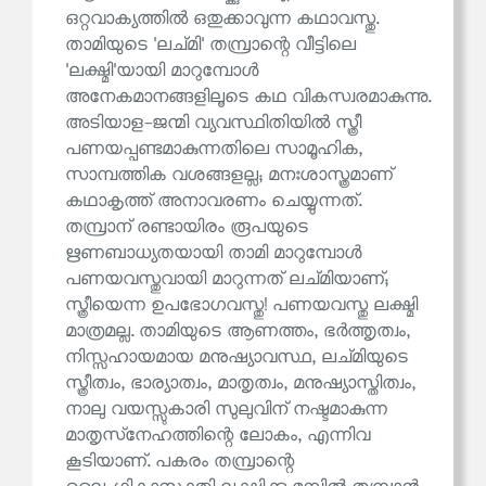
ഒറ്റവാക്യത്തിൽ ഒതുക്കാവുന്ന കഥാവസ്തു.
താമിയുടെ 'ലച്മി' തമ്പ്രാന്റെ വീട്ടിലെ
'ലക്ഷ്മി'യായി മാറുമ്പോൾ
അനേകമാനങ്ങളിലൂടെ കഥ വികസ്വരമാകുന്നു.
അടിയാള-ജന്മി വ്യവസ്ഥിതിയിൽ സ്ത്രീ
പണയപ്പണ്ടമാകുന്നതിലെ സാമൂഹിക,
സാമ്പത്തിക വശങ്ങളല്ല; മനഃശാസ്ത്രമാണ്
കഥാകൃത്ത് അനാവരണം ചെയ്യുന്നത്.
തമ്പ്രാന് രണ്ടായിരം രൂപയുടെ
ഋണബാധ്യതയായി താമി മാറുമ്പോൾ
പണയവസ്തുവായി മാറുന്നത് ലച്മിയാണ്;
സ്ത്രീയെന്ന ഉപഭോഗവസ്തു! പണയവസ്തു ലക്ഷ്മി
മാത്രമല്ല. താമിയുടെ ആണത്തം, ഭർത്തൃത്വം,
നിസ്സഹായമായ മനുഷ്യാവസ്ഥ, ലച്മിയുടെ
സ്ത്രീത്വം, ഭാര്യാത്വം, മാതൃത്വം, മനുഷ്യാസ്തിത്വം,
നാലു വയസ്സുകാരി സുലുവിന് നഷ്ടമാകുന്ന
മാതൃസ്‌നേഹത്തിന്റെ ലോകം, എന്നിവ
കൂടിയാണ്. പകരം തമ്പ്രാന്റെ