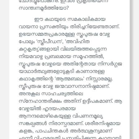
ചോദിച്ചുപോകുന്നു. ഇവൾ പ്രകൃതിയെന്ന
സാന്ത്വനമൂർത്തിയോ?
ഈ കഥയുടെ സമകാലികമായ
വായനാ പ്രസക്തിയും തിരിച്ചറിയേണ്ടതാണ്.
ഉഭയസമ്മതപ്രകാരമുള്ള സ്ത്രപുരുഷ വേഴ്ച
പോലും 'സ്ത്രീപീഡന', 'അവിഹിത
കുറ്റകൃത്യ'ങ്ങളായി വിലയിരുത്തപ്പെടുന്ന
നിയമവാഴ്ച പ്രബലമായ സമൂഹത്തിൽ,
സ്ത്രൂപുരുഷ വേഴ്ചയെ അതിന്റേതായ നിസർഗ്ഗജ
യാഥാർത്ഥ്യങ്ങളോടുകൂടി കാണാനുള്ള
കഥാകൃത്തിന്റെ 'ആത്മബലം' നിസ്സാരമല്ല.
സ്ത്രീപുരുഷ വേഴ്ച ജന്മവാസനാനിഷ്ഠമാണ്.
അനുകൂല സാഹചര്യത്തിലെ
സ്‌നേഹാന്തരീക്ഷം അതിന് ഉദ്ദീപകമാണ്. ആ
വേഴ്ചയിൽ ഹൃദയപരമായ
ആനന്ദമൊഴികെയുള്ള വിപണനമൂല്യ
സങ്കല്പങ്ങൾ നിരാസ്പദമാണ്. ശരീരനിഷ്ഠമായ
കളങ്ക, പാപചിന്തകൾ അർത്ഥശൂന്യമാണ്
എന്നീ വിചാരദ്യുതി പ്രസരിപ്പിക്കുന്ന കഥയായി