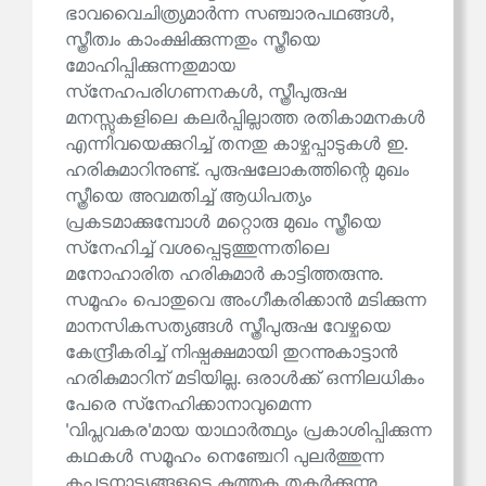
ഭാവവൈചിത്ര്യമാർന്ന സഞ്ചാരപഥങ്ങൾ,
സ്ത്രീത്വം കാംക്ഷിക്കുന്നതും സ്ത്രീയെ
മോഹിപ്പിക്കുന്നതുമായ
സ്‌നേഹപരിഗണനകൾ, സ്ത്രീപുരുഷ
മനസ്സുകളിലെ കലർപ്പില്ലാത്ത രതികാമനകൾ
എന്നിവയെക്കുറിച്ച് തനതു കാഴ്ചപ്പാടുകൾ ഇ.
ഹരികുമാറിനുണ്ട്. പുരുഷലോകത്തിന്റെ മുഖം
സ്ത്രീയെ അവമതിച്ച് ആധിപത്യം
പ്രകടമാക്കുമ്പോൾ മറ്റൊരു മുഖം സ്ത്രീയെ
സ്‌നേഹിച്ച് വശപ്പെടുത്തുന്നതിലെ
മനോഹാരിത ഹരികുമാർ കാട്ടിത്തരുന്നു.
സമൂഹം പൊതുവെ അംഗീകരിക്കാൻ മടിക്കുന്ന
മാനസികസത്യങ്ങൾ സ്ത്രീപുരുഷ വേഴ്ചയെ
കേന്ദ്രീകരിച്ച് നിഷ്പക്ഷമായി തുറന്നുകാട്ടാൻ
ഹരികുമാറിന് മടിയില്ല. ഒരാൾക്ക് ഒന്നിലധികം
പേരെ സ്‌നേഹിക്കാനാവുമെന്ന
'വിപ്ലവകര'മായ യാഥാർത്ഥ്യം പ്രകാശിപ്പിക്കുന്ന
കഥകൾ സമൂഹം നെഞ്ചേറി പുലർത്തുന്ന
കപടനാട്യങ്ങളുടെ കുത്തക തകർക്കുന്നു.