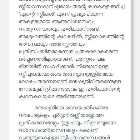
സ്ത്രീയവസ്ഥാനിഷ്ഠമായ തന്റെ കഥകളെക്കുറിച്ച്
'എന്റെ സ്ത്രീകൾ' എന്ന് പ്രഖ്യാപിക്കുന്ന
അകളങ്കമായ ആത്മവിശ്വാസവും
സത്യസന്ധതയും ഹരികുമാറിനുണ്ട്.
അദ്ദേഹത്തിന്റെ കഥകളിൽ, സ്ത്രീലോകത്തിന്റെ
അവസ്ഥയും അന്തസ്സത്തയും
പ്രതിബിംബിതമാകുന്നത് പുരുഷലോകമെന്ന
ദർപ്പണത്തിലൂടെയാണ്. പരസ്പരം പല
രീതിയിൽ സംവദിക്കാൻ 'നിയോഗ'മുള്ള
സ്ത്രീപുരുഷന്മാരുടെ അന്യോന്യാശ്രിതമായ
ലോകം തന്നെയാണ് മനുഷ്യജിവിതമെന്നുള്ള
സോഷ്യലിസ്റ്റ് മനോഭാവം ഇ. ഹരികുമാറിന്റെ
കഥനകലയുടെ അടിത്തറയാണ്.
മനുഷ്യനിലെ വൈയക്തികമായ
നിലപാടുകളും പൂർവ്വനിർണ്ണീതമല്ലാത്ത
പ്രതികരണങ്ങളും ദുരൂഹവും നിഗൂഢവുമായ
സ്‌നേഹരതിവാസനകളും കൊണ്ട്
വ്യത്യസ്തതകളുള്ള സ്ത്രീപുരുഷബന്ധങ്ങൾ