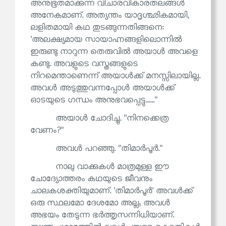
അനുഭൂതമാക്കുന്ന വിചാരവികാരതലങ്ങൾ
അനേകമാണ്. അത്യന്തം യാദൃശ്ഛികമായി,
ലളിതമായി കഥ തുടങ്ങുന്നതിങ്ങനെ:
'അലക്ഷ്യമായ സായാഹ്നങ്ങളിലൊന്നിൽ
ഇരുണ്ടു നാറുന്ന തെരുവിൽ അയാൾ അവളെ
കണ്ടു. അവളുടെ വസ്ത്രങ്ങളുടെ
നിറമെന്താണെന്ന് അയാൾക്ക് മനസ്സിലായില്ല.
അവൾ അടുത്തുവന്നപ്പോൾ അയാൾക്ക്
ഓടയുടെ ഗന്ധം അനുഭവപ്പെട്ടു......''
അയാൾ ചോദിച്ചു. ''നിനക്കെത്ര
വേണം?''
അവൾ പറഞ്ഞു. ''തിമാർപൂർ.''
നാലു വാക്കുകൾ മാത്രമുള്ള ഈ
ചോദ്യോത്തരം കഥയുടെ ജീവനും
ചാലകശക്തിയുമാണ്. 'തിമാർപൂർ' അവൾക്ക്
ഒരു സ്ഥലമോ ദേശമോ അല്ല; അവൾ
അഭയം തേടുന്ന ഭർത്തൃസന്നിധിയാണ്.