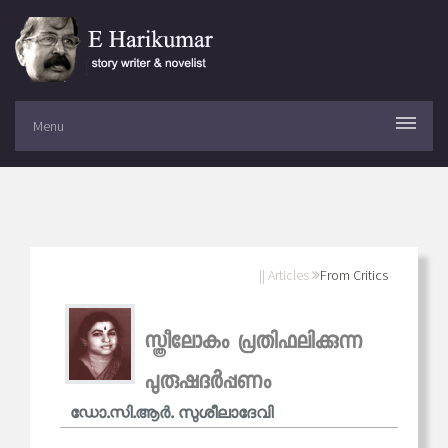
Menu
|| Articles
From Critics
സ്ത്രീലോകം പ്രതിഫലിക്കുന്ന
പുരുഷദര്‍പ്പണം
ഡോ.സി.ആര്‍. സുശീലാദേവി