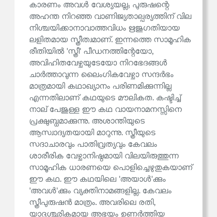
കാരണം അവൾ വേശ്യയല്ല; പുരുഷന്റെ
അഹന്ത നിറഞ്ഞ വാണിജ്യതാല്പര്യത്തിന് വില
നിശ്ചയിക്കാനാവാത്തവിധം ഋജുഗതിയായ
ലളിതമായ സ്ത്രീത്വമാണ്. ഇന്നത്തെ സാമൂഹിക
രീതിയിൽ 'സ്ത്രീ' പീഡനത്തിന്റേയോ,
അവിഹിതവേഴ്ചയുടേയോ നിറഭേദങ്ങൾ
ചാർത്താവുന്ന ലൈംഗികവേഴ്ചാ സന്ദർഭം
മാത്രമായി കഥാഖ്യാനം പരിണമിക്കുന്നില്ല
എന്നതിലാണ് കഥയുടെ മൗലികത. കഷ്ടിച്ച്
നാല് പേജുള്ള ഈ കഥ വായനാമനസ്സിനെ
പ്രക്ഷുബ്ധമാക്കുന്നു. അശാന്തിയുടെ
ആസ്വാദ്യതയായി മാറുന്നു. സ്ത്രീയുടെ
സദാചാരവും പാതിവ്രത്യവും കേവലം
ശാരീരിക വേഴ്ചാനിഷ്ഠമായി വിലയിരുത്തുന്ന
സാമൂഹിക ധാരണയെ പൊളിച്ചെഴുതുകയാണ്
ഈ കഥ. ഈ കഥയിലെ 'അയാൾ'ക്കും
'അവൾ'ക്കും വ്യക്തിനാമങ്ങളില്ല. കേവലം
സ്ത്രീപുരുഷൻ മാത്രം. അവരിലെ രതി,
യാദൃശ്ഛികമായ അഭയം ഉണർത്തിയ