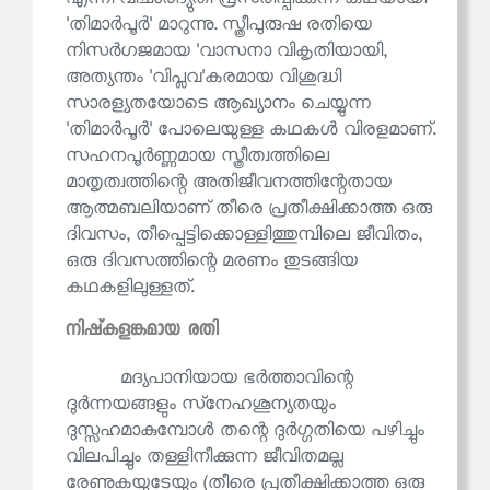
'തിമാർപൂർ' മാറുന്നു. സ്ത്രീപുരുഷ രതിയെ
നിസർഗജമായ 'വാസനാ വികൃതിയായി,
അത്യന്തം 'വിപ്ലവ'കരമായ വിശുദ്ധി
സാരള്യതയോടെ ആഖ്യാനം ചെയ്യുന്ന
'തിമാർപൂർ' പോലെയുള്ള കഥകൾ വിരളമാണ്.
സഹനപൂർണ്ണമായ സ്ത്രീത്വത്തിലെ
മാതൃത്വത്തിന്റെ അതിജീവനത്തിന്റേതായ
ആത്മബലിയാണ് തീരെ പ്രതീക്ഷിക്കാത്ത ഒരു
ദിവസം, തീപ്പെട്ടിക്കൊള്ളിത്തുമ്പിലെ ജീവിതം,
ഒരു ദിവസത്തിന്റെ മരണം തുടങ്ങിയ
കഥകളിലുള്ളത്.
നിഷ്‌കളങ്കമായ രതി
മദ്യപാനിയായ ഭർത്താവിന്റെ
ദുർന്നയങ്ങളും സ്‌നേഹശൂന്യതയും
ദുസ്സഹമാകുമ്പോൾ തന്റെ ദുർഗ്ഗതിയെ പഴിച്ചും
വിലപിച്ചും തള്ളിനീക്കുന്ന ജീവിതമല്ല
രേണുകയുടേയും (തീരെ പ്രതീക്ഷിക്കാത്ത ഒരു