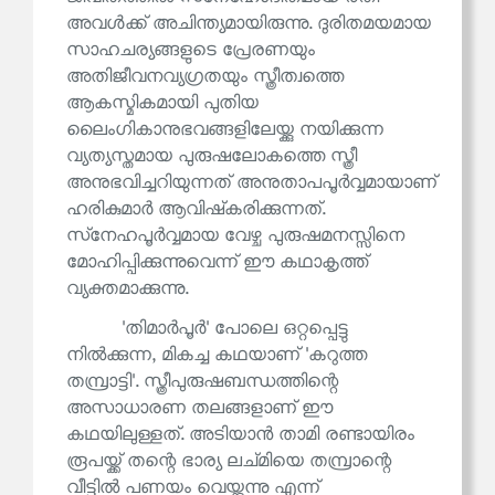
അവൾക്ക് അചിന്ത്യമായിരുന്നു. ദുരിതമയമായ
സാഹചര്യങ്ങളുടെ പ്രേരണയും
അതിജീവനവ്യഗ്രതയും സ്ത്രീത്വത്തെ
ആകസ്മികമായി പുതിയ
ലൈംഗികാനുഭവങ്ങളിലേയ്ക്കു നയിക്കുന്ന
വ്യത്യസ്തമായ പുരുഷലോകത്തെ സ്ത്രീ
അനുഭവിച്ചറിയുന്നത് അനുതാപപൂർവ്വമായാണ്
ഹരികുമാർ ആവിഷ്‌കരിക്കുന്നത്.
സ്‌നേഹപൂർവ്വമായ വേഴ്ച പുരുഷമനസ്സിനെ
മോഹിപ്പിക്കുന്നുവെന്ന് ഈ കഥാകൃത്ത്
വ്യക്തമാക്കുന്നു.
'തിമാർപൂർ' പോലെ ഒറ്റപ്പെട്ടു
നിൽക്കുന്ന, മികച്ച കഥയാണ് 'കറുത്ത
തമ്പ്രാട്ടി'. സ്ത്രീപുരുഷബന്ധത്തിന്റെ
അസാധാരണ തലങ്ങളാണ് ഈ
കഥയിലുള്ളത്. അടിയാൻ താമി രണ്ടായിരം
രൂപയ്ക്ക് തന്റെ ഭാര്യ ലച്മിയെ തമ്പ്രാന്റെ
വീട്ടിൽ പണയം വെയ്ക്കുന്നു എന്ന്