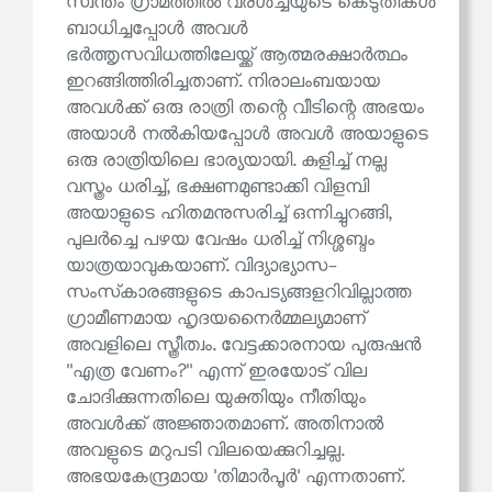
സ്വന്തം ഗ്രാമത്തിൽ വരൾച്ചയുടെ കെടുതികൾ
ബാധിച്ചപ്പോൾ അവൾ
ഭർത്തൃസവിധത്തിലേയ്ക്ക് ആത്മരക്ഷാർത്ഥം
ഇറങ്ങിത്തിരിച്ചതാണ്. നിരാലംബയായ
അവൾക്ക് ഒരു രാത്രി തന്റെ വീടിന്റെ അഭയം
അയാൾ നൽകിയപ്പോൾ അവൾ അയാളുടെ
ഒരു രാത്രിയിലെ ഭാര്യയായി. കുളിച്ച് നല്ല
വസ്ത്രം ധരിച്ച്, ഭക്ഷണമുണ്ടാക്കി വിളമ്പി
അയാളുടെ ഹിതമനുസരിച്ച് ഒന്നിച്ചുറങ്ങി,
പുലർച്ചെ പഴയ വേഷം ധരിച്ച് നിശ്ശബ്ദം
യാത്രയാവുകയാണ്. വിദ്യാഭ്യാസ-
സംസ്‌കാരങ്ങളുടെ കാപട്യങ്ങളറിവില്ലാത്ത
ഗ്രാമീണമായ ഹൃദയനൈർമ്മല്യമാണ്
അവളിലെ സ്ത്രീത്വം. വേട്ടക്കാരനായ പുരുഷൻ
''എത്ര വേണം?'' എന്ന് ഇരയോട് വില
ചോദിക്കുന്നതിലെ യുക്തിയും നീതിയും
അവൾക്ക് അജ്ഞാതമാണ്. അതിനാൽ
അവളുടെ മറുപടി വിലയെക്കുറിച്ചല്ല.
അഭയകേന്ദ്രമായ 'തിമാർപൂർ' എന്നതാണ്.