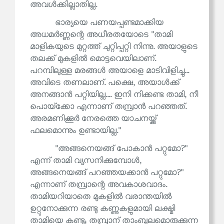
അവൾക്കില്ലാതില്ല.
ഭാര്യയെ പണയപ്പണ്ടമാക്കിയ
അധമർണ്ണന്റെ അധീരതയോടെ ''താമി
മാളികയുടെ മുറ്റത്ത് ചുറ്റിപ്പറ്റി നിന്നു. അയാളുടെ
തലക്ക് മുകളിൽ മൊട്ടവെയിലാണ്.
പറമ്പിലുള്ള മരങ്ങൾ അയാളെ മാടിവിളിച്ചു...
അവിടെ തണലാണ്. പക്ഷെ, അയാൾക്ക്
അനങ്ങാൻ പറ്റിയില്ല.... ഇനി നിക്കണ്ട താമി, നീ
പൊയ്‌ക്കോ എന്നാണ് തമ്പ്രാൻ പറഞ്ഞത്.
അരമണിക്കൂർ നേരത്തെ യാചനയ്ക്ക്
ഫലമൊന്നും ഉണ്ടായില്ല.''
''അങ്ങനെയങ്ങ് പോകാൻ പറ്റുമോ?''
എന്ന് താമി വ്യസനിക്കുമ്പോൾ,
അങ്ങനെയങ്ങ് പറഞ്ഞയക്കാൻ പറ്റുമോ?''
എന്നാണ് തമ്പ്രാന്റെ അവകാശവാദം.
താമിയറിയാതെ മുകളിൽ വരാന്തയിൽ
ഉറ്റുനോക്കുന്ന രണ്ടു കണ്ണുകളുമായി ലക്ഷ്മി
താമിയെ കണ്ടു; തമ്പ്രാന് താംബുലമൊരുക്കുന്ന