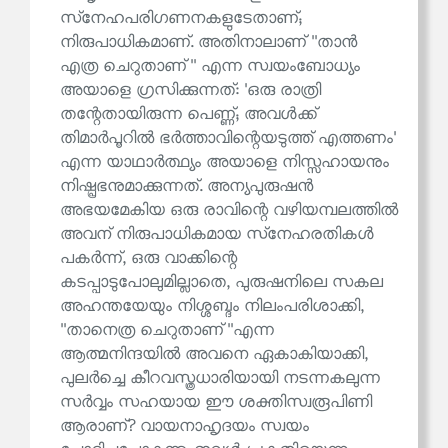
സ്‌നേഹപരിഗണനകളുടേതാണ്;
നിരുപാധികമാണ്. അതിനാലാണ് ''താൻ
എത്ര ചെറുതാണ്'' എന്ന സ്വയംബോധ്യം
അയാളെ ഗ്രസിക്കുന്നത്: 'ഒരു രാത്രി
തന്റേതായിരുന്ന പെണ്ണ്; അവൾക്ക്
തിമാർപൂറിൽ ഭർത്താവിന്റെയടുത്ത് എത്തണം'
എന്ന യാഥാർത്ഥ്യം അയാളെ നിസ്സഹായനും
നിഷ്പ്രഭനുമാക്കുന്നത്. അന്യപുരുഷൻ
അഭയമേകിയ ഒരു രാവിന്റെ വഴിയമ്പലത്തിൽ
അവന് നിരുപാധികമായ സ്‌നേഹരതികൾ
പകർന്ന്, ഒരു വാക്കിന്റെ
കടപ്പാടുപോലുമില്ലാതെ, പുരുഷനിലെ സകല
അഹന്തയേയും നിശ്ശബ്ദം നിലംപരിശാക്കി,
''താനെത്ര ചെറുതാണ്''എന്ന
ആത്മനിന്ദയിൽ അവനെ ഏകാകിയാക്കി,
പുലർച്ചെ കീറവസ്ത്രധാരിയായി നടന്നകലുന്ന
സർവ്വം സഹയായ ഈ ശക്തിസ്വരൂപിണി
ആരാണ്? വായനാഹൃദയം സ്വയം