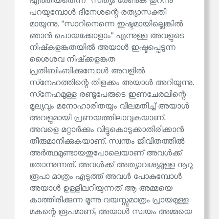
എത്തിയതെന്ന'' സത്യം രേണുക തുറന്നു
പറയുമ്പോൾ ദിനേശന്റെ രത്യാസക്തി
മായുന്നു. ''സാറിനെന്നെ ഇഷ്ടമായില്ലെങ്കിൽ
ഞാൻ പൊയക്കോളാം'' എന്നുള്ള അവളുടെ
നിഷ്‌കളങ്കതയിൽ അയാൾ ഇഷ്ടപ്പെടുന്ന
ശൈശവ നിഷ്‌ക്കളങ്കത
പ്രതിബിംബിക്കുമ്പോൾ അവളിൽ
സ്‌നേഹത്തിന്റെ തിളക്കം അയാൾ അറിയുന്നു.
സ്‌നേഹമുള്ള രണ്ടുപേരുടെ ഇണചേരലിന്റെ
മൂല്യവും മനോഹാരിതയും വിലമതിച്ച് അയാൾ
അവളുമായി പ്രണയത്തിലാവുകയാണ്.
അവളെ മറ്റാർക്കും വിട്ടുകൊടുക്കാതിരിക്കാൻ
തീരുമാനിക്കുകയാണ്. സ്വന്തം ജീവിതത്തിൽ
അർത്ഥമുണ്ടായതുപോലെയാണ് അവൾക്ക്
തോന്നുന്നത്. അവൾക്ക് അത്യാവശ്യമുള്ള നൂറു
രൂപാ മാത്രം എടുത്ത് അവൾ പോകുമ്പോൾ
അയാൾ ഉള്ളിലറിയുന്നത് ആ അമ്മയെ
കാത്തിരിക്കുന്ന മൂന്നു വയസ്സുമാത്രം പ്രായമുള്ള
മകന്റെ രൂപമാണ്; അയാൾ സ്വയം അമ്മയെ