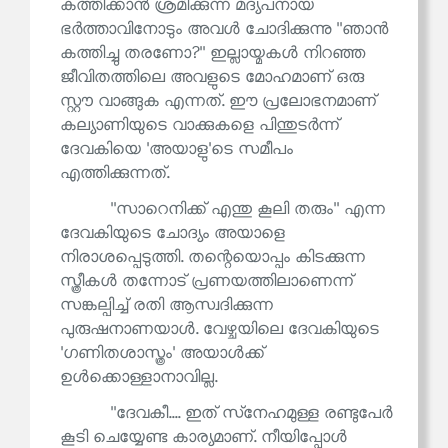
കത്തിക്കാൻ ശ്രമിക്കുന്ന മദ്യപനായ
ഭർത്താവിനോടും അവൾ ചോദിക്കുന്നു ''ഞാൻ
കത്തിച്ചു തരണോ?'' ഇല്ലായ്മകൾ നിറഞ്ഞ
ജീവിതത്തിലെ അവളുടെ മോഹമാണ് ഒരു
സ്റ്റൗ വാങ്ങുക എന്നത്. ഈ പ്രലോഭനമാണ്
കല്യാണിയുടെ വാക്കുകളെ പിന്തുടർന്ന്
ദേവകിയെ 'അയാളു'ടെ സമീപം
എത്തിക്കുന്നത്.
''സാറെനിക്ക് എന്തു കൂലി തരും'' എന്ന
ദേവകിയുടെ ചോദ്യം അയാളെ
നിരാശപ്പെടുത്തി. തന്റെയൊപ്പം കിടക്കുന്ന
സ്ത്രീകൾ തന്നോട് പ്രണയത്തിലാണെന്ന്
സങ്കല്പിച്ച് രതി ആസ്വദിക്കുന്ന
പുരുഷനാണയാൾ. വേഴ്ചയിലെ ദേവകിയുടെ
'ഗണിതശാസ്ത്രം' അയാൾക്ക്
ഉൾക്കൊള്ളാനാവില്ല.
''ദേവകീ.... ഇത് സ്‌നേഹമുള്ള രണ്ടുപേർ
കൂടി ചെയ്യേണ്ട കാര്യമാണ്. നീയിപ്പോൾ