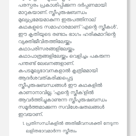
പരസ്പരം പ്രകാശിപ്പിക്കുന്ന ദർപ്പണമായി
മാറുകയാണ്. സ്ത്രീപുരുഷബന്ധം
മുഖ്യപ്രമേയമാകുന്ന ഇരുപത്തിനാല്
കഥകളുടെ സമാഹാരമാണ് 'എന്റെ സ്ത്രീകൾ'.
ഈ കൃതിയുടെ രണ്ടാം ഭാഗം ഹരികുമാറിന്റെ
വ്യക്തിജീവിതത്തിലേയ്ക്കും
കഥാപരിസരങ്ങളിലേയ്ക്കും
കഥാപാത്രങ്ങളിലേയ്ക്കും വെളിച്ചം പകരുന്ന
പന്തണ്ട് ലേഖനങ്ങളാണ്.
കപടമൂല്യഭാവനകളാൽ കൃത്രിമമായി
ആദർശവത്കരിക്കപ്പെട്ട
സ്ത്രീപുരുഷബന്ധങ്ങൾ ഈ കഥകളിൽ
കാണാനാവില്ല. 'എന്റെ സ്ത്രീക'ളിൽ
ആവർത്തിച്ചുകാണുന്ന സ്ത്രീപുരുഷബന്ധം
സമൂർത്തമാക്കുന്ന സവിശേഷതലങ്ങൾ
ഇവയാണ്.
പ്രതിസന്ധികളിൽ അതിജീവനശക്തി നേടുന്ന
ലളിതഭാവമാർന്ന സ്ത്രീത്വം