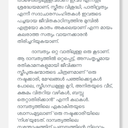
താഴെത്തട്ടിലുള്ളവരാണ് ഇവർ എന്നതും
ശ്രദ്ധേയമാണ്; സ്ത്രീത്വ വിശുദ്ധി, പാതിവ്രത്യം
എന്നീ സദാചാരസംഹിതകൾ ഇവരുടെ
പച്ചയായ ജീവിതകാഠിന്യത്തിനു മുമ്പിൽ
എത്രയോ കാതം അകലെയാണ് എന്ന മായം
കലരാത്ത സത്യം വായനക്കാരൻ
തിരിച്ചറിയുകയാണ്.
ദാമ്പത്യം ഒറ്റ വാതിലുള്ള ഒരു കൂടാണ്.
ആ ദാമ്പത്യത്തിൽ ഒറ്റപ്പെട്ട്, അസംതൃപ്തമായ
രതികാമനകളുമായി ജീവിക്കുന്ന
സ്ത്രീപുരുഷന്മാരുടെ ചിത്രണമാണ് ''ഒരു
നഷ്ടക്കാരി, മേഘങ്ങൾ പഞ്ഞിക്കെട്ടുകൾ
പോലെ, സ്ത്രീഗന്ധമുള്ള മുറി, അനിതയുടെ വീട്,
കുങ്കുമം വിതറിയ വഴികൾ, ബസ്സു
തെറ്റാതിരിക്കാൻ'' എന്നീ കഥകൾ.
ദാമ്പത്യത്തിലെ ഏകാകിതയുടെ
ശ്വാസംമുട്ടലാണ് 'ഒരു നഷ്ടക്കാരി'യിലെ
'നിശ'യുടേത്. ദാമ്പത്യത്തിലെ
സന്തോഷത്തിന് പ്രണയത്തിന്റെ നിലാവും