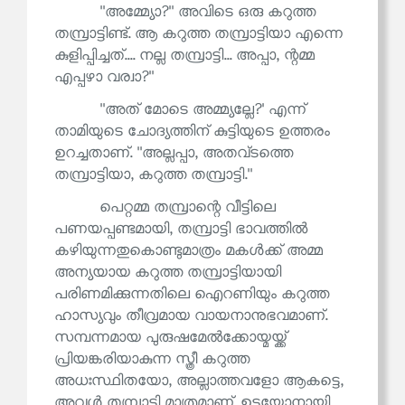
''അമ്മ്യോ?'' അവിടെ ഒരു കറുത്ത
തമ്പ്രാട്ടിണ്ട്. ആ കറുത്ത തമ്പ്രാട്ടിയാ എന്നെ
കുളിപ്പിച്ചത്.... നല്ല തമ്പ്രാട്ടി... അപ്പാ, ന്റമ്മ
എപ്പഴാ വര്വാ?''
''അത് മോടെ അമ്മ്യല്ലേ?' എന്ന്
താമിയുടെ ചോദ്യത്തിന് കുട്ടിയുടെ ഉത്തരം
ഉറച്ചതാണ്. ''അല്ലപ്പാ, അതവ്ടത്തെ
തമ്പ്രാട്ടിയാ, കറുത്ത തമ്പ്രാട്ടി.''
പെറ്റമ്മ തമ്പ്രാന്റെ വീട്ടിലെ
പണയപ്പണ്ടമായി, തമ്പ്രാട്ടി ഭാവത്തിൽ
കഴിയുന്നതുകൊണ്ടുമാത്രം മകൾക്ക് അമ്മ
അന്യയായ കറുത്ത തമ്പ്രാട്ടിയായി
പരിണമിക്കുന്നതിലെ ഐറണിയും കറുത്ത
ഹാസ്യവും തീവ്രമായ വായനാനുഭവമാണ്.
സമ്പന്നമായ പുരുഷമേൽക്കോയ്മയ്ക്ക്
പ്രിയങ്കരിയാകുന്ന സ്ത്രീ കറുത്ത
അധഃസ്ഥിതയോ, അല്ലാത്തവളോ ആകട്ടെ,
അവൾ തമ്പ്രാട്ടി മാത്രമാണ്. ഉടയോനായി