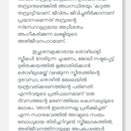
തമ്പ്രാനുണ്ടെങ്കിൽ അധഃസ്ഥിതയും 'കറുത്ത
തമ്പ്രാട്ടി'യാണ്. ജീവിതം ജീവിച്ചുതീർക്കാനാണ്
പ്രയാസമെന്നത് തമ്പ്രാന്റെ
സ്‌നേഹവ്യഗ്രമായ അധീശത്വം
അംഗീകരിക്കുന്ന ലക്ഷ്മിയുടെ
അതിജീവനപാഠമാണ്.
തുച്ഛശമ്പളക്കാരായ തൊഴിലാളി
സ്ത്രീകൾ നേരിടുന്ന ചൂഷണം, ജോലി നഷ്ടപ്പെട്ട്
ദുരിതക്കയത്തിൽ മുങ്ങാതിരിക്കാൻ
തൊഴിലുടമയ്ക്ക് വഴങ്ങുന്ന സ്ത്രീത്വത്തിന്റെ
ദുരവസ്ഥ, തൊഴിൽ മേഖലയിൽ
യന്ത്രവത്ക്കരണത്തിന്റെ പരിണതി
എന്നിവയുടെ പ്രതിഫലനമാണ് 'ഒരു
ദിവസത്തന്റെ മരണ'ത്തിലെ കൊസല്യയുടെ
ലോകം. 'ഞാൻ ഇതൊന്ന്വല്ല പ്രരീക്ഷിച്ചത്'
എന്ന സ്വാനുഭവത്തിൽ അവളുടെ സ്വയം
ബോധ്യമായ തിരിച്ചറിവുണ്ട്. സ്ത്രീലോകത്തിൽ,
അതിജീവനത്തിനായുള്ള അപഭ്രംശങ്ങൾ