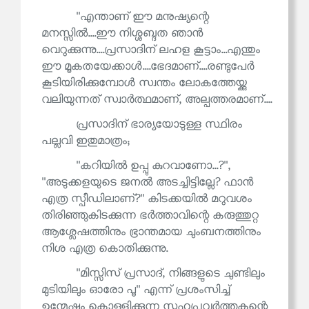
''എന്താണ് ഈ മനുഷ്യന്റെ
മനസ്സിൽ....ഈ നിശ്ശബ്ദത ഞാൻ
വെറുക്കുന്നു....പ്രസാദിന് ലഹള കൂട്ടാം...എന്തും
ഈ മൂകതയേക്കാൾ....ഭേദമാണ്....രണ്ടുപേർ
കൂടിയിരിക്കുമ്പോൾ സ്വന്തം ലോകത്തേയ്ക്കു
വലിയുന്നത് സ്വാർത്ഥമാണ്, അല്പത്തരമാണ്....
പ്രസാദിന് ഭാര്യയോടുള്ള സ്ഥിരം
പല്ലവി ഇതുമാത്രം;
''കറിയിൽ ഉപ്പു കുറവാണോ...?'',
''അടുക്കളയുടെ ജനൽ അടച്ചിട്ടില്ലേ? ഫാൻ
എത്ര സ്പീഡിലാണ്?'' കിടക്കയിൽ മറുവശം
തിരിഞ്ഞുകിടക്കുന്ന ഭർത്താവിന്റെ കരുത്തുറ്റ
ആശ്ലേഷത്തിനും ഭ്രാന്തമായ ചുംബനത്തിനും
നിശ എത്ര കൊതിക്കുന്നു.
''മിസ്സിസ് പ്രസാദ്, നിങ്ങളുടെ ചുണ്ടിലും
മുടിയിലും ഓരോ പൂ'' എന്ന് പ്രശംസിച്ച്
ഉന്മേഷം കൊള്ളിക്കുന്ന സഹപ്രവർത്തകന്റെ