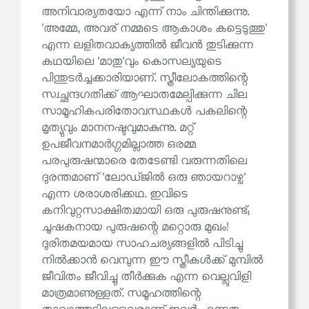
അനിവാര്യതയോ എന്ന് നാം ചിന്തിക്കുന്നു.
'അമ്മേ, അവര് നമ്മടെ ആകാശം കട്ടെടുത്തു'
എന്ന ലളിതവാക്യത്തിൽ ജീവൻ തുടിക്കുന്ന
കഥയിലെ 'മാതു'വും കൊസല്യയുടെ
പിന്തുടർച്ചക്കാരിയാണ്. സ്ത്രീലോകത്തിന്റെ
സ്വച്ഛന്ദഗതിക്ക് ആഘാതമേല്പിക്കുന്ന ചില
സാമൂഹികപരിതോവസ്ഥകൾ പകലിന്റെ
മൃത്യുവും മാനനഷ്ടവുമാകുന്നു. മറ്റ്
ഉപജീവനമാർഗ്ഗമില്ലാത്ത ഒരമ്മ
പരപുരുഷന്മാരെ തേടേണ്ടി വരുന്നതിലെ
ദുരന്തമാണ് 'ലോഡ്ജിൽ ഒരു ഞായറാഴ്ച'
എന്ന ശരാശരിക്കഥ. ഇവിടെ
കനിവുറ്റസാക്ഷിത്വമായി ഒരു പുരുഷനുണ്ട്;
ചൂഷകനായ പുരുഷന്റെ മറ്റൊരു മുഖം!
ദുരിതമയമായ സാഹചര്യങ്ങളിൽ പിടിച്ചു
നിൽക്കാൻ വെമ്പുന്ന ഈ സ്ത്രീകൾക്ക് മുമ്പിൽ
ജീവിതം ജീവിച്ചു തീർക്കുക എന്ന വെല്ലുവിളി
മാത്രമാണുള്ളത്. സമൂഹത്തിന്റെ