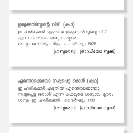
ഉമ്മുക്കുൽസൂന്റെ വീട് (കഥ)
ഇ ഹരികുമാര്‍ എഴുതിയ 'ഉമ്മുക്കുൽസൂന്റെ വീട് '
എന്ന കഥയുടെ ശബ്ദാവിഷ്കാരം
ശബ്ദം: സൌമ്യ ബിജു ദൈര്‍ഘ്യം: 18:28
[ശബ്ദരേഖ]
[ഓഡിയോ ബുക്ക്]
എന്തൊക്കെയോ നഷ്ടപ്പെട്ട ഒരാൾ (കഥ)
ഇ ഹരികുമാര്‍ എഴുതിയ 'എന്തൊക്കെയോ
നഷ്ടപ്പെട്ട ഒരാൾ' എന്ന കഥയുടെ ശബ്ദാവിഷ്കാരം
ശബ്ദം: ഇ. ഹരികുമാർ ദൈര്‍ഘ്യം: 14:19
[ശബ്ദരേഖ]
[ഓഡിയോ ബുക്ക്]