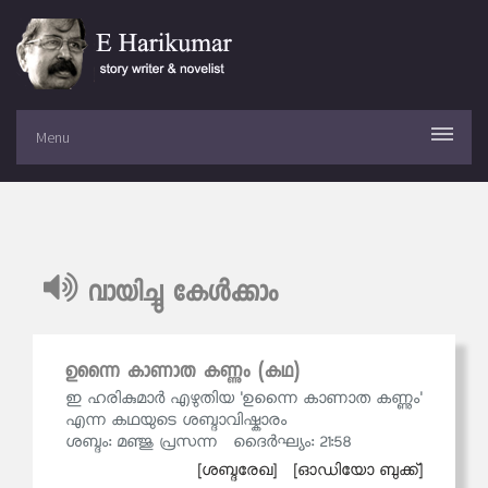
Menu
വായിച്ചു കേള്‍ക്കാം
ഉന്നൈ കാണാത കണ്ണും (കഥ)
ഇ ഹരികുമാര്‍ എഴുതിയ 'ഉന്നൈ കാണാത കണ്ണും'
എന്ന കഥയുടെ ശബ്ദാവിഷ്കാരം
ശബ്ദം: മഞ്ജു പ്രസന്ന ദൈര്‍ഘ്യം: 21:58
[ശബ്ദരേഖ]
[ഓഡിയോ ബുക്ക്]