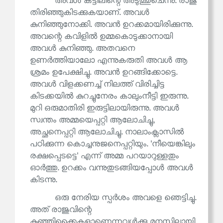
അവൾ കട്ടിലിന്റെ അടുത്തുചെന്നു. രാജു
തിരിഞ്ഞുകിടക്കുകയാണ്. അവൾ
കുനിഞ്ഞുനോക്കി. അവൻ ഉറക്കമായിരിക്കുന്നു.
അവന്റെ കവിളിൽ ഉമ്മകൊടുക്കാനായി
അവൾ കുനിഞ്ഞു. അതവനെ
ഉണർത്തിയാലോ എന്നുകരുതി അവൾ ആ
ശ്രമം ഉപേക്ഷിച്ചു. അവൻ ഉറങ്ങിക്കോട്ടെ.
അവൾ വിളക്കണച്ച് നിലത്ത് വിരിച്ചിട്ട
കിടക്കയിൽ കുറച്ചുനേരം കാലുംനീട്ടി ഇരുന്നു.
മുറി ഒരുമാതിരി ഇരുട്ടിലായിരുന്നു. അവൾ
സ്വന്തം അമ്മയെപ്പറ്റി ആലോചിച്ചു,
അച്ഛനെപ്പറ്റി ആലോചിച്ചു. നാലാംക്ലാസിൽ
പഠിക്കുന്ന കൊച്ചനുജനെപ്പറ്റിയും. 'നീയെങ്കിലും
രക്ഷപ്പെടട്ടെ' എന്ന് അമ്മ പറയാറുള്ളതും
ഓർത്തു. ഉറക്കം വന്നുതുടങ്ങിയപ്പോൾ അവൾ
കിടന്നു.
ഒരു നേരിയ സ്പർശം അവളെ ഞെട്ടിച്ചു.
അത് രാജുവിന്റെ
കുഞ്ഞിക്കൈകളാണെന്നവൾക്കു മനസ്സിലായി.