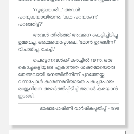
'സൂത്രക്കാരീ....' അവൻ
പറയുകയായിരുന്നു. 'കഥ പറയാംന്ന്
പറഞ്ഞിട്ട്?'
അവൾ തിരിഞ്ഞ് അവനെ കെട്ടിപ്പിടിച്ചു
ഉമ്മവച്ചു, ഒരമ്മയെപ്പോലെ. 'മോൻ ഉറങ്ങീന്ന്
വിചാരിച്ചു, ചേച്ചി.'
പെട്ടെന്നവൾക്ക് കരച്ചിൽ വന്നു. ഒരു
കൊച്ചുകുട്ടിയുടെ ഏകാന്തത ശക്തമായൊരു
തേങ്ങലായി നെഞ്ചിൽനിന്ന് പുറത്തേയ്ക്കു
വന്നപ്പോൾ കാരണമറിയാതെ പകച്ചുപോയ
രാജുവിനെ അമർത്തിപ്പിടിച്ച് അവൾ കരയാൻ
തുടങ്ങി.
ഭാഷാപോഷിണി വാര്‍ഷികപ്പതിപ്പ് - 1999