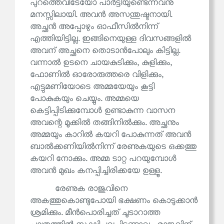
പുറത്തെവിടേയോ പാർട്ടിയുണ്ടെന്നവനു
മനസ്സിലായി. അവൻ അസന്തുഷ്ടനായി.
അച്ഛൻ അപ്പോഴും ഓഫീസിൽനിന്ന്
എത്തിയിട്ടില്ല. ഇങ്ങിനെയുള്ള ദിവസങ്ങളിൽ
അവന് അച്ഛനെ തൊടാൻപോലും കിട്ടില്ല.
വന്നാൽ ഉടനെ ചായകുടിക്കും, കുളിക്കും,
ഫോണിൽ ഓരോരുത്തരെ വിളിക്കും,
എട്ടുമണിയോടെ അമ്മയേയും കൂട്ടി
പോകുകയും ചെയ്യും. അമ്മയെ
കെട്ടിപ്പിടിക്കുമ്പോൾ ഉണ്ടാകുന്ന വാസന
അവന്റെ മൂക്കിൽ തങ്ങിനിൽക്കും. അച്ഛനും
അമ്മയും കാറിൽ കയറി പോകുന്നത് അവൻ
ബാൽക്കണിയിൽനിന്ന് രേണുകയുടെ ഒക്കത്തു
കയറി നോക്കും. അമ്മ ടാറ്റ പറയുമ്പോൾ
അവൻ മുഖം കനപ്പിച്ചിരിക്കയേ ഉള്ളൂ.
രേണുക രാജുവിനെ
അകത്തുകൊണ്ടുപോയി ഭക്ഷണം കൊടുക്കാൻ
ശ്രമിക്കും. മീൻപൊരിച്ചത് ചൂടാറാത്ത