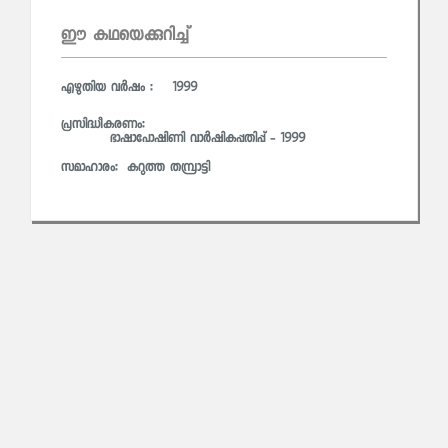
ഈ കഥയെക്കുറിച്ച്
എഴുതിയ വര്‍ഷം : 1999
പ്രസിദ്ധീകരണം:
ഭാഷാപോഷിണി വാര്‍ഷികപ്പതിപ്പ് - 1999
സമാഹാരം:
കറുത്ത തമ്പ്രാട്ടി