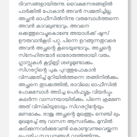
ദിവസങ്ങളായിരുന്നു. വൈകുന്നേരങ്ങളിൽ
പാർക്കിൽ പോകാൻ അവൻ സമ്മതിച്ചില്ല.
അച്ഛൻ ഓഫീസിൽനിന്നു വരുമ്പോൾത്തന്നെ
അവൻ കാവലുണ്ടാവും. അവനെ
ഒക്കത്തുവെച്ചുകൊണ്ടേ അയാൾക്ക് ഷൂസ്
ഊരുവാൻകൂടി പറ്റൂ. പിന്നെ ഉറങ്ങുന്നതുവരെ
അവൻ അച്ഛന്റെ കൂടെയുണ്ടാവും. അച്ഛന്റെ
സ്‌നേഹിതന്മാർ ഓരോരുത്തരായി വരും.
ഗ്ലാസ്സുകൾ കൂട്ടിമുട്ടി ശബ്ദമുണ്ടാക്കും.
സിഗരറ്റിന്റെ പുക പുറത്തുപോകാൻ
വിസമ്മതിച്ച് മുറിയിൽത്തന്നെ തങ്ങിനിൽക്കും.
അച്ഛനെ തുടക്കത്തിൽ, രാവിലെ ഓഫീസിൽ
പോകുമ്പോൾ അടിച്ച പെർഫ്യൂമും വിയർപ്പും
കലർന്ന വാസനയായിരിക്കും. പിന്നെ ക്രമേണ
അത് വിസ്‌കിയുടേയും സിഗരറ്റിന്റേയും
മണമാകും. രാജു അച്ഛന്റെ മുഖത്തും നെഞ്ചി ലും
മുഖമുരച്ച് ആ വാസന ആസ്വദിക്കും. മുമ്പിൽ
കുടിക്കുന്നവർക്കുവേണ്ടി കൊണ്ടുവന്നുവെയ്ക്കുന്ന
പൊരിച്ച സാധനങ്ങൾ വാരിത്തിന്നും.