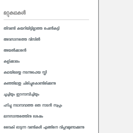
മറ്റുകഥകള്‍
തീവണ്ടി കയറിയിട്ടില്ലാത്ത പെൺകുട്ടി
അവസാനത്തെ വിസിൽ
അയൽക്കാരൻ
കളിക്കാലം
കഥയിലേയ്ക്കു നടന്നുപോയ സ്ത്രീ
കുഞ്ഞിമാതു ചിരിച്ചുകൊണ്ടിരിക്കുന്നു
ചൂച്ചിയും ഈനാമ്പീച്ചിയും
പറിച്ചു നടാനാവാത്ത ഒരു നാടൻ സ്വപ്നം
മാനസാന്തരത്തിനു ശേഷം
വൈകി ഓടുന്ന വണ്ടികൾ എങ്ങിനെ വിപ്ലവമുണ്ടാക്കുന്നു