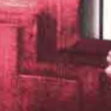
ുക. അവർ ആകെ മൂടുന്ന വെള്ള വസ്ത്രം ധരിച്ച്
നു. രാത്രി കൂട്ടിന്ന് ഒരു കുട്ടിയെ കിട്ടാനാണ് ഈ
ിയിൽ പോയികൊണ്ടുവരുന്ന പലഹാരങ്ങൾ നിറച്ച
ു. പേടിയുണ്ടെങ്കിലും അവർ കൂട്ടിനു കിടക്കാമെന്ന്
നു കിടക്കുന്ന അപൂർവ്വം കുട്ടികളിൽ ഒരുവളാണ്
ഹുമാനം തോന്നുന്നു.
വർദ്ധിക്കുന്നേയുള്ളൂ. അവൾ പറയുന്നു.
ട്ടികളാണ്. പത്തുപതിനഞ്ചെണ്ണമുണ്ട്. പല
െ വസ്ത്രങ്ങൾ നിറച്ചുവച്ച പെട്ടികളാണത്രെ. ഓരോ
ങൾ. അത്രയും ശരി. അവൾ ഇനി പറയാൻ പോകുന്നത്
്നേൽപ്പിക്കുന്നു. രാത്രി അവർ വരുമത്രെ, മരിച്ചു
പുറത്തിറങ്ങിയാൽ കൊടും ശൈത്യമാണ്. അപ്പോൾ
ട്. 'എന്റെ പെട്ടി എവിടെ, എന്റെ പെട്ടി....'
്ലത്രെ. ആവശ്യമുള്ളവർ അവരവരുടെ വസ്ത്രങ്ങൾ
െ. പക്ഷേ നിങ്ങളൊന്നും ആ പെട്ടി തുറക്കരുത്
ക്കും.