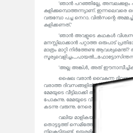
'ഞാൻ പറഞ്ഞില്ലേ, അമ്പലക്കുള
കുളിക്കുമ്പൊത്തന്ന്യാണ്. ഇന്നലെവരെ ഒര
വരുമ്പോ പച്ച നെറാ. വിൽസന്റെ അമ്മച്ചി ക
കുളിക്കണത്.'
'ഞാൻ അവളുടെ കഥകൾ വിശ്വസിച്ചു ത
മനസ്സിലാക്കാൻ പറ്റാത്ത ഒരുപാട് പ്രതി
മാത്രം മാറ്റി നിർത്തേണ്ട ആവശ്യമെന്ത്
സൂര്യവെളിച്ചം....പായൽ....ഫോട്ടോസിന്തസി
'അല്ല അങ്ക്ൾ, അത് ഈനാമ്പീച്ചികൾ കു
ഷൈല വരാൻ വൈകുന്ന ദിവസങ്ങ
വരാത്ത ദിവസങ്ങളിൽ ചിലപ്പോൾ പ്രാത
മേമയുടെ വീട്ടിലാക്കി അവളുടെ അമ്മ ജെ
പോകുന്നു. മേമയുടെ വീട്ടിൽ കയറാതെ 
കടന്നു വരുന്നു. നേരെ അടുക്കളയിലേയ്ക്
വലിയ മാളികയിൽ താമസിക്കുന്ന ചൂച
തൊട്ടടുത്ത് സെമിത്തേരിക്ക് എതിരെയാ
നിലകൂടിയുണ്ട്, ഉയരമില്ലാത്ത ഒരു തട്ട്