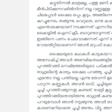
കട്ടുതിന്നൽ മാത്രമല്ല. പത്തു മ
മീൻപിടിക്കുന്നവരിൽനിന്ന് നല്ല വണ്ണമുള
ചിലപ്പോൾ ഷൈല ഒപ്പം കൂടും. അങ്ങിനെ
കുറച്ചുനേരം തങ്ങുന്നു. വെറുതെ, ഒന്ന
എന്തൊക്കെയാണ് നടക്കുന്നത് എന്നറിയ
കൈയ്യിൽ ഐസ് ക്രീം ബാറുണ്ടാവുന്നത്
ഇങ്ങിനെ പണം ചെലവാക്കുന്നത് എന്ന് 
റോയൽറ്റിയാണെന്ന് ഞാൻ മറുപടി കൊടുക
ഷൈലയുടെ കഥകൾ കാടുകയറാൻ തുടങ
അന്വേഷിച്ച് അവൾ അഭൗമികതലങ്ങളിലേയ്ക്ക് പ
പുറത്തിറങ്ങി സെമിത്തേരിയുടെ പടിക്കൽ നി
രാഹുലിന്റെ കാര്യം ഷൈല പറഞ്ഞു. ചൂച്ച
എന്തോ നല്ല പന്തിയല്ല എന്നു തോന്നി മു
പാറുന്ന കണ്ണുകൾ. അവൻ ഓടി, ചൂച്ചിയുടെ 
ചൂച്ചി പുറത്തിറങ്ങുന്നതു കണ്ടത്. രാത്രി ക
പുറത്തിറങ്ങിയതായിരുന്നു. രാഹുൽ കണ്ടത് 
പറയുമ്പോൾ ഞാൻ നടുങ്ങുന്നു. അവർ രാഹു
കാരണമറിയാതെ ചൂച്ചി അന്തം വിട്ടു. അന്