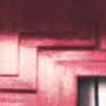
നിൽക്കണമെങ്കിൽ ഏറ്റവും പുതിയ ഫാഷനുകളെപ്പറ്റി
്നത് സിനിമയിൽനിന്നുതന്നെ. അതുകൊണ്ട്
' എന്നു വത്സല പറയുമ്പോൾ ഞാൻ മുടക്കുന്നില്ല.
ാൻ പോകുമ്പോൾ ഷൈലയുടെ രക്ഷാധികാരം
ു. അവർ പടികടന്നാലുടൻ ഞങ്ങൾ അടുക്കളയിൽ കയറി
ട്യവുമില്ലാതെ വളരെ ലാഘവത്തോടെ വച്ച
ക്‌സ്ചറോ, ബിസ്‌കറ്റോ ആയിരിക്കും. ആവുന്നത്ര
ങ്ങൾ ഉമ്മറത്തു വന്നിരിക്കും. ഞാൻ എന്റെ കസേലയിൽ,
ന്നെ തിന്നുകൊണ്ട് കഥകൾ ഓരോന്നായി
വളുടെ കൂസലില്ലാതെ നാവിലൂടെ പുറത്തുവരുമ്പോൾ
ിയുണ്ടാക്കുന്നു.
മ്പിച്ചികളെപ്പറ്റി പറഞ്ഞത് ചൂച്ചിയാണ്.
ാണ് ഈനാമ്പീച്ചികളാവുന്നത്. അവർ ചോര
ങുന്നത്. രാത്രി മുഴുവൻ ചോരകുടിച്ച് വിശപ്പടക്കിയാൽ
ന്നു. അവർ കുളിച്ചുകഴിഞ്ഞാൽ വെള്ളം
ുന്നതുവരെ ആ വെള്ളത്തിൽ കുളിക്കരുതെന്നാണ് ഷൈല
ു. ഈനാമ്പീച്ചികൾക്ക് വയറു നിറയെ കുടിക്കാനുള്ള
 നാവിന്റെ തുമ്പിൽ കിടന്നു കളിക്കുന്നു. ഞാൻ