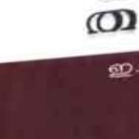
 ആ മാളികയിൽ വയസ്സായ ചൂച്ചി ഒറ്റയ്ക്കു
ഇന്ത്യക്കാരി. ദ്വീപിൽ അവരെ ചൂച്ചികൾ എന്നാണ്
റത്ത് വീതി കുറഞ്ഞ വരാന്തയിലിട്ട കസാലയിൽ
ഒന്നും കാണാനുമില്ല. മതിൽ കാരണം ഇടവഴിയിലൂടെ
ഴികളുള്ള ഗെയ്റ്റിലൂടെ ഒരു കൊള്ളിയാൻപോലെ
ം ആശ്വാസം. അകത്ത് വത്സല തുന്നൽമെഷിന്റെ
ദം അവൾക്ക് ആശ്വാസം കൊടുക്കുന്നുണ്ടാവും. അവൾ
റുവട്ടത്തുള്ള പെൺകുട്ടികൾ അവൾക്ക് ഓർഡർ
റ്റവും പുതിയ ഫാഷനും എമ്പ്രോയ്ഡറി ഡിസൈനുകളും
ക്കടകൾ കയറിയിറങ്ങുന്നു. തിരിച്ചുവന്ന ഉടനെ
ടുപുസ്തകത്തിൽ പകർത്തുന്നു. അവൾ നന്നായി
ോടെ ആ ഡിസൈനുകൾ നോക്കും. പിന്നെ
തമ്മിൽ പറയുന്നു. 'എടീ ഇത് പ്രണയവർണങ്ങളില്
റിൽ പോമ്പ ഇട്ട ചൂരിദാറാണ്.' പിന്നെ ഓർഡറുകൾക്ക്
കൾ കാണുന്നതിന്റെ ആവശ്യകത ഞാൻ