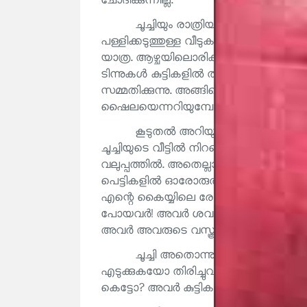
ചോദിക്കുന്നില്ല.
ചൂച്ചിയും രാത്രിയാണ് പുറത്തിറങ്ങ
പള്ളിക്കടുത്തുള്ള വീടുകളിൽ കയറിയിറങ്ങുന്
യാത്ര. ആഴ്ചയിലൊരിക്കൽ മട്ടാഞ്ചേര
ടിന്നുകൾ കുട്ടികളിൽ താൽപര്യമുണ്ടാക്കുന്ന
സമ്മതിക്കുന്നു. അങ്ങിനെ ചൂച്ചിക്കു കൂട്ടി
ഷൈലയെന്നറിയുമ്പോൾ എനിക്കവളോട് ബ
കൂടുതൽ അറിയുമ്പോൾ ആ ബഹുമാനം 
ചൂച്ചിയുടെ വീട്ടിൽ നിറയെ മരത്തിന്റെ പെ
വലുപ്പത്തിൽ. അതെല്ലാം മരിച്ചുപോയവരുട
പെട്ടികളിൽ ഓരോരുത്തരുടെ വസ്ത്രങ്
എന്റെ കൈയ്യിലെ രോമങ്ങളെ ഉണർത്തി എഴുന
പോയവർ! അവർ ശവപ്പെട്ടിയിൽനിന്ന് 
അവർ അവരുടെ വസ്ത്രങ്ങളന്വേഷിച്ചു വരാറുണ്
ചൂച്ചി അതൊന്നും ശ്രദ്ധിക്കാറില
എടുക്കുകയോ തിരിച്ചുവയ്ക്കുകയോ ചെയ്യട്ട
കെട്ടോ? അവർ കുട്ടികൾക്ക് മുന്നറിവു കൊടു