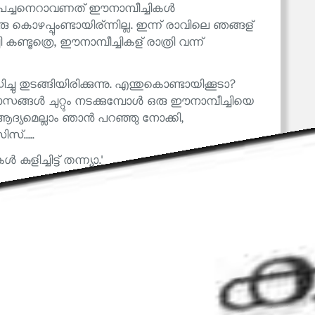
ം പച്ചനെറാവണത് ഈനാമ്പീച്ചികൾ
ു കൊഴപ്പുംണ്ടായിര്ന്നില്ല. ഇന്ന് രാവിലെ ഞങ്ങള്
ണ്ടൂത്രെ, ഈനാമ്പീച്ചികള് രാത്രി വന്ന്
ുടങ്ങിയിരിക്കുന്നു. എന്തുകൊണ്ടായിക്കൂടാ?
ഭാസങ്ങൾ ചുറ്റും നടക്കുമ്പോൾ ഒരു ഈനാമ്പീച്ചിയെ
? ആദ്യമെല്ലാം ഞാൻ പറഞ്ഞു നോക്കി,
സ്.....
ളിച്ചിട്ട് തന്ന്യാ.'
ളിൽ ഞങ്ങൾ പ്രാതൽ വൈകി കഴിക്കുന്നു. അവൾ
ൽതന്നെ മറന്നെന്നു വരും. അവളെ അനുജത്തി
ൻസി അടുത്തുള്ള ചെരിപ്പു ഫാക്ടറിയിൽ ജോലിക്കു
ആ നാലുവയസ്സുകാരി നേരിട്ട് ഞങ്ങളുടെ വാതിൽ
ക്; മേശക്കരികെ ഇട്ട കസേലയാണ് ലക്ഷ്യം.
്ചിയെപ്പറ്റി ധാരാളം കഥകളുണ്ട്. പള്ളിയുടെ
ണ് മാളിക. രണ്ടു നില മാളികയാണ്. മൂന്നാമതൊരു
. അവിടെ ആരും കയറാറില്ല. ഒന്നാം