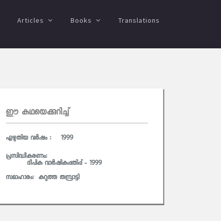
Articles
Books
Translations
ഈ കഥയെക്കുറിച്ച്
എഴുതിയ വര്‍ഷം : 1999
പ്രസിദ്ധീകരണം:
ദീപിക വാര്‍ഷികപ്പതിപ്പ് - 1999
സമാഹാരം:
കറുത്ത തമ്പ്രാട്ടി