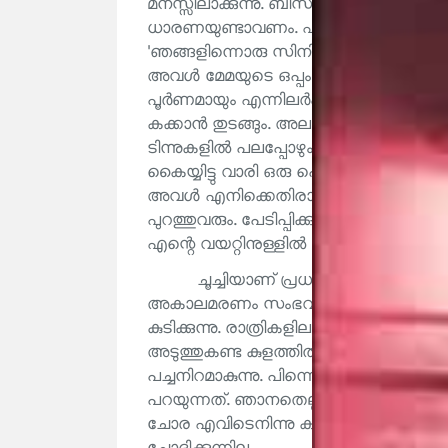
മനസ്സിലാക്കുന്നു. ബിസിനസ്സിൽ പിടിച്ചു
ധാരണയുണ്ടാവണം. ഫാഷനുകൾ ജനിക്കുന
'ഞങ്ങളിന്നൊരു സിനിമയ്ക്കു പോകുന്നുണ്ട്
അവൾ മേമയുടെ ഒപ്പം നൂൺഷോ കാണ
പൂർണമായും എന്നിലർപ്പിക്കപ്പെടുന്ന
കക്കാൻ തുടങ്ങും. അലമാറിയിൽ ഒരു നാ
ടിന്നുകളിൽ പലപ്പോഴും ഈത്തപ്പഴമോ, മി
കൈയ്യിട്ടു വാരി ഒരു പ്ലെയ്റ്റിലിട്ട് ഞ
അവൾ എനിക്കെതിരായി തിണ്ണമേൽ. പി
പുറത്തുവരും. പേടിപ്പിക്കുന്ന കഥകൾ അ
എന്റെ വയറ്റിനുള്ളിൽ മിക്‌സ്ചർ അസിഡിറ്റ
ചൂച്ചിയാണ് പ്രധാന കഥാപാത്രം. ഇനാ
അകാലമരണം സംഭവിക്കുന്ന ഗർഭിണികള
കുടിക്കുന്നു. രാത്രികളിലാണവർ പുറത്തിറങ്
അടുത്തുകണ്ട കുളത്തിൽ ഇറങ്ങി കുളിക്കു
പച്ചനിറമാകുന്നു. പിന്നെ പച്ചപ്പു വിട
പറയുന്നത്. ഞാനതെല്ലാം വിശ്വസിക്കുന്ന
ചോര എവിടെനിന്നു കിട്ടുന്നുവെന്ന ചോദ്യം