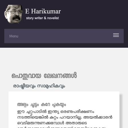
Menu
പൊതുവായ ലേഖനങ്ങള്‍
രാഷ്ട്രീയവും സാമുഹികവും
അല്പം ചൂടും കുറേ പുകയും
ഈ ചുറ്റുപാടിൽ ഇന്ത്യ ഒരണുപരീക്ഷണം
നടത്തിയെങ്കിൽ കുറ്റം പറയാനില്ല. അയൽക്കാരൻ
വെടിമരുന്നുണക്കുമ്പോൾ അതാരുടെ