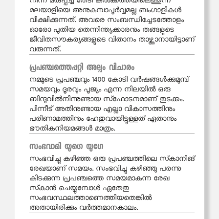
നിന്ന് മരുപ്പച്ച തേടി കൽക്കത്തയിലെത്തുന്ന
മലയാളിയെ അനുകമ്പാപൂർവ്വമല്ല ബംഗാളികൾ
വീക്ഷിക്കുന്നത്. അവരെ സംബന്ധിച്ചേടത്തോളം
ഓരോ പുതിയ തെന്നിന്ത്യക്കാരനും തങ്ങളുടെ
ജീവിതസൗകര്യങ്ങളുടെ വിതാനം താഴ്ത്താനായിട്ടാണ്
വരുന്നത്.
പ്രപഞ്ചത്തെപ്പറ്റി അല്പം വിചാരം
നമ്മുടെ പ്രപഞ്ചവും 1400 കോടി വർഷങ്ങൾക്കുമുമ്പ്
സമയവും ദൂരവും പൂജ്യം എന്ന നിലയിൽ ഒരു
ബിന്ദുവിൽനിന്നുണ്ടായ സ്‌ഫോടനമാണ് തുടക്കം.
പിന്നീട് അതിനുണ്ടായ എല്ലാ വികാസത്തിനും
പരിണാമത്തിനും ഹേതുവായിട്ടുള്ളത് ഏതാനും
ഭൗതികനിയമങ്ങൾ മാത്രം.
സംഭവാമി യുഗെ യുഗേ
സംഭവിച്ചു കഴിഞ്ഞ ഒരു പ്രപഞ്ചത്തിലെ സ്‌കാനിങ്
രേഖയാണ് സമയം. സംഭവിച്ചു കഴിഞ്ഞു പരന്നു
കിടക്കുന്ന പ്രപഞ്ചത്തെ സമയമാകുന്ന രേഖ
സ്‌കാൻ ചെയ്യുമ്പോൾ ഏതേതു
സംഭവസ്ഥലത്താണെത്തിയതെങ്കിൽ
അതായിരിക്കും വർത്തമാനകാലം.