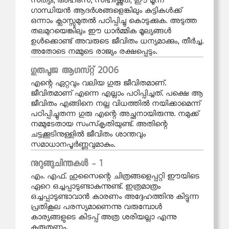
സത്യം, അഹിംസ, സഹിഷ്ണുത, ഈ മൂന്ന്
ഗാന്ധിയൻ ആദർശങ്ങളെങ്കിലും കുട്ടികൾക്ക്
ഒന്നാം ക്ലാസ്സുമുതൽ പഠിപ്പിച്ചു കൊടുക്കുക. അടുത്ത
തലമുറയെങ്കിലും ഈ ധാർമ്മിക മൂല്യങ്ങൾ
ഉൾക്കൊണ്ട് അവരുടെ ജീവിതം ധന്യമാക്കും, തീർച്ച.
അതോടെ നമ്മുടെ രാജ്യം രക്ഷപ്പെടും.
ഗുരുപൂജ ആഗസ്റ്റ് 2006
എന്റെ ഏറ്റവും വലിയ ഗുരു ജീവിതമാണ്.
ജീവിതമാണ് എന്നെ എല്ലാം പഠിപ്പിച്ചത്. പക്ഷെ ആ
ജീവിതം എങ്ങിനെ നല്ല വിധത്തിൽ നയിക്കാമെന്ന്
പഠിപ്പിച്ചുതന്ന ഗുരു എന്റെ അച്ഛനായിരുന്നു. നമുക്ക്
നമ്മുടേതായ സംസ്‌കൃതിയുണ്ട്. അതിന്റെ
ചട്ടക്കൂടിനുള്ളിൽ ജീവിതം ശാന്തവും
സമാധാനപൂർണ്ണവുമാകും.
നുറുങ്ങുചിന്തകള്‍ - 1
എം. എഫ്. ഹുസൈന്റെ ചിത്രങ്ങളെപ്പറ്റി ഈയിടെ
ഏറെ ഒച്ചപ്പാടുണ്ടാകുന്നുണ്ട്. ഇത്രമാത്രം
ഒച്ചപ്പാടുണ്ടാവാൻ കാരണം അദ്ദേഹത്തിനു കിട്ടുന്ന
പ്രതികൂല പരസ്യമാണെന്നു വരുമ്പോൾ
കാര്യങ്ങളുടെ കിടപ്പ് അത്ര ശരിയല്ലാ എന്നു
കരുതണം.