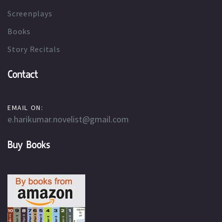
Screenplays
Books
Story Recitals
Contact
EMAIL ON:
e.harikumar.novelist@gmail.com
Buy Books