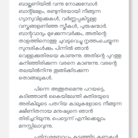
ബാല്ക്കണിയിൽ വന്നു നോക്കുമ്പോൾ
ബാന്റ്‌മേളം, രണ്ടുനിരയായി നീങ്ങുന്ന
ഗ്യാസുവിളക്കുകൾ, വർണ്ണപ്പകിട്ടുള്ള
വസ്ത്രങ്ങളണിഞ്ഞ സ്ത്രീകൾ, പുരുഷന്മാർ.
ബാന്റുവാദ്യം മുഴക്കുന്നവർക്കും, അതിന്റെ
താളത്തിനൊത്തു ചുവടുവെച്ചു നൃത്തംചെയ്യുന്ന
സുന്ദരികൾക്കും പിന്നിൽ ഞാൻ
വെള്ളക്കുതിരയെ കാണുന്നു. അതിന്റെ പുറത്തു
കുനിഞ്ഞിരിക്കുന്ന വരനെ കാണുന്നു. വരന്റെ
തലയിൽനിന്നു തൂങ്ങിക്കിടക്കുന്ന
തൊങ്ങലുകൾ.
പിന്നെ അത്ഭുതമെന്നു പറയട്ടെ,
കടിഞ്ഞാൺ കൈയിലേന്തി കുതിരയുടെ
അരികിലൂടെ പതറിയ കാലുകളോടെ നീങ്ങുന്ന
ക്ഷീണിതനായ മനുഷ്യനെ ഞാൻ
തിരിച്ചറിയുന്നു. പെട്ടെന്ന് എനിക്കെല്ലാം
മനസ്സിലാവുന്നു.
പരിസരബോധം കടഞ്ഞിട്ട കണ്ണുകൾ