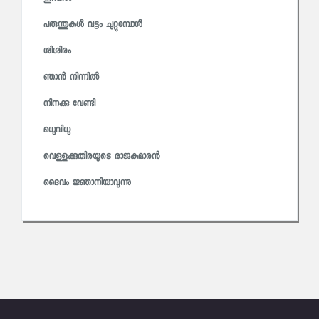
പരുന്തുകൾ വട്ടം ചുറ്റുമ്പോൾ
ശിശിരം
ഞാൻ നിന്നിൽ
നിനക്കു വേണ്ടി
മധുവിധു
വെള്ളക്കുതിരയുടെ രാജകുമാരൻ
ദൈവം ജ്ഞാനിയാവുന്നു