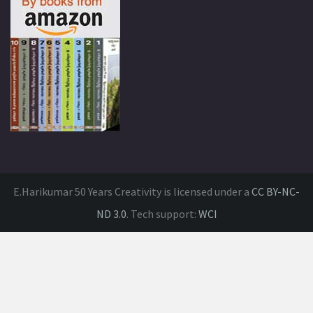
E.Harikumar 50 Years Creativity is licensed under a
CC BY-NC-
ND 3.0
. Tech support:
WCI