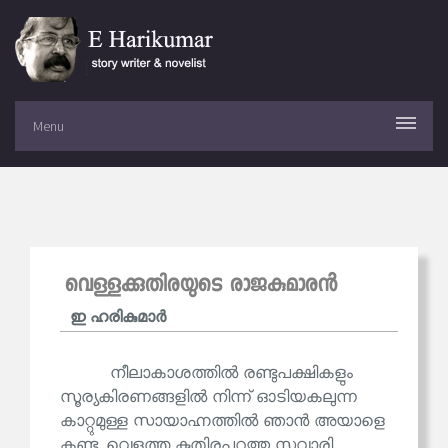
Menu
വെള്ളക്കുതിരയുടെ രാജകുമാരൻ
ഇ ഹരികുമാര്‍
നീലാകാശത്തിൽ രണ്ടുപക്ഷികളും
സൂര്യകിരണങ്ങളിൽ നിന്ന് ഓടിയകലുന്ന
കാറ്റുമുള്ള സായാഹ്നത്തിൽ ഞാൻ അയാളെ
കണ്ടു. വെളുത്ത കുതിരപ്പുറത്തു സവാരി