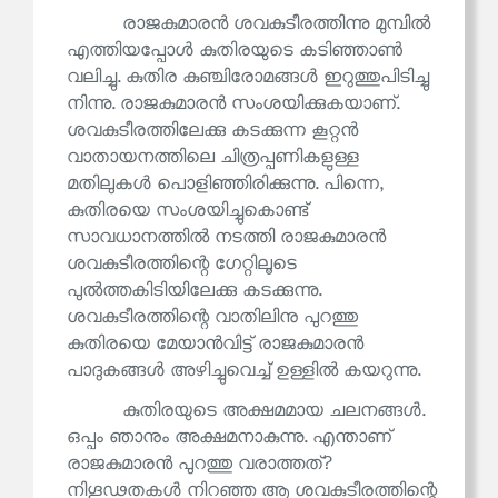
രാജകുമാരൻ ശവകുടീരത്തിന്നു മുമ്പിൽ
എത്തിയപ്പോൾ കുതിരയുടെ കടിഞ്ഞാൺ
വലിച്ചു. കുതിര കുഞ്ചിരോമങ്ങൾ ഇറുത്തുപിടിച്ചു
നിന്നു. രാജകുമാരൻ സംശയിക്കുകയാണ്.
ശവകുടീരത്തിലേക്കു കടക്കുന്ന കൂറ്റൻ
വാതായനത്തിലെ ചിത്രപ്പണികളുള്ള
മതിലുകൾ പൊളിഞ്ഞിരിക്കുന്നു. പിന്നെ,
കുതിരയെ സംശയിച്ചുകൊണ്ട്
സാവധാനത്തിൽ നടത്തി രാജകുമാരൻ
ശവകുടീരത്തിന്റെ ഗേറ്റിലൂടെ
പുൽത്തകിടിയിലേക്കു കടക്കുന്നു.
ശവകുടീരത്തിന്റെ വാതിലിനു പുറത്തു
കുതിരയെ മേയാൻവിട്ട് രാജകുമാരൻ
പാദുകങ്ങൾ അഴിച്ചുവെച്ച് ഉള്ളിൽ കയറുന്നു.
കുതിരയുടെ അക്ഷമമായ ചലനങ്ങൾ.
ഒപ്പം ഞാനും അക്ഷമനാകുന്നു. എന്താണ്
രാജകുമാരൻ പുറത്തു വരാത്തത്?
നിഗൂഢതകൾ നിറഞ്ഞ ആ ശവകുടീരത്തിന്റെ