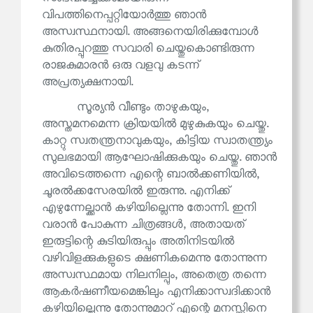
വിപത്തിനെപ്പറ്റിയോർത്തു ഞാൻ
അസ്വസ്ഥനായി. അങ്ങനെയിരിക്കുമ്പോൾ
കുതിരപ്പുറത്തു സവാരി ചെയ്തുകൊണ്ടിരുന്ന
രാജകുമാരൻ ഒരു വളവു കടന്ന്
അപ്രത്യക്ഷനായി.
സൂര്യൻ വീണ്ടും താഴുകയും,
അസ്തമനമെന്ന ക്രിയയിൽ മുഴുകുകയും ചെയ്തു.
കാറ്റു സ്വതന്ത്രനാവുകയും, കിട്ടിയ സ്വാതന്ത്ര്യം
സുലഭമായി ആഘോഷിക്കുകയും ചെയ്തു. ഞാൻ
അവിടെത്തന്നെ എന്റെ ബാൽക്കണിയിൽ,
ചൂരൽക്കസേരയിൽ ഇരുന്നു. എനിക്ക്
എഴുന്നേല്ക്കാൻ കഴിയില്ലെന്നു തോന്നി. ഇനി
വരാൻ പോകുന്ന ചിത്രങ്ങൾ, അതായത്
ഇരുട്ടിന്റെ കുടിയിരുപ്പും അതിനിടയിൽ
വഴിവിളക്കുകളുടെ ക്ഷണികമെന്നു തോന്നുന്ന
അസ്വസ്ഥമായ നിലനില്പും, അതെത്ര തന്നെ
ആകർഷണീയമെങ്കിലും എനിക്കാസ്വദിക്കാൻ
കഴിയില്ലെന്നു തോന്നുമാറ് എന്റെ മനസ്സിനെ