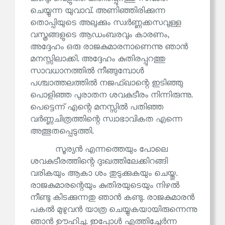
ചെയ്യുന്ന യുവാവ്. അണിഞ്ഞിരിക്കുന്ന
തൊപ്പിയുടെ അലുക്കും സ്വർണ്ണക്കസവുള്ള
വസ്ത്രങ്ങളുടെ ആഡംബരവും കാരണം,
അദ്ദേഹം ഒരു രാജകുമാരനാണെന്നു ഞാൻ
മനസ്സിലാക്കി. അദ്ദേഹം കുതിരപ്പുറത്തു
സാവധാനത്തിൽ നീങ്ങുമ്പോൾ
പശ്ചാത്തലത്തിൽ നജഫ്ഖാന്റെ ഇടിഞ്ഞു
പൊളിഞ്ഞ പുരാതന ശവകുടീരം നിന്നിരുന്നു.
പെട്ടെന്ന് എന്റെ മനസ്സിൽ പതിഞ്ഞ
വർണ്ണചിത്രത്തിന്റെ സ്വാഭാവികത എന്നെ
അത്ഭുതപ്പെടുത്തി.
സൂര്യൻ എന്നത്തെയും പോലെ
ശവകുടീരത്തിന്റെ ദുഃഖത്തിലേക്കിറങ്ങി
വരികയും ആകാ ശം തുടുക്കുകയും ചെയ്തു.
രാജകുമാരന്റെയും കുതിരയുടെയും നിഴൽ
നീണ്ടു കിടക്കുന്നതു ഞാൻ കണ്ടു. രാജകുമാരൻ
പകൽ മുഴുവൻ യാത്ര ചെയ്യുകയായിരുന്നെന്നു
ഞാൻ ഊഹിച്ചു. ഇപ്പോൾ എത്തിച്ചേർന്ന