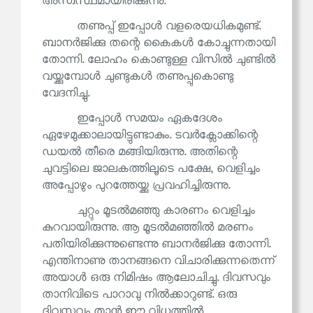
അസ്വസ്ഥമായിരിക്കുന്നു.
തണുപ്പ് ഇപ്പോൾ വളരെയധികമുണ്ട്.
ബാനർജിക്കു തന്റെ കൈകൾ കോച്ചുന്നതായി
തോന്നി. ലോഹം കൊണ്ടുള്ള വിസിൽ ചുണ്ടിൽ
വയ്ക്കുമ്പോൾ ചുണ്ടുകൾ തണുപ്പുകൊണ്ടു
വേദനിച്ചു.
ഇപ്പോൾ സമയം ഏകദേശം
ഏഴേമുക്കാലായിട്ടുണ്ടാകും. ടവർക്ലോക്കിന്റെ
ഡയൽ തീരെ മങ്ങിയിരുന്നു. അതിന്റെ
ചുവട്ടിലെ ജാലകത്തിലൂടെ പക്ഷേ, വെളിച്ചം
അപ്പോഴും പുറത്തേയ്ക്കു പ്രവഹിച്ചിരുന്നു.
ചുറ്റും മൂടൽമഞ്ഞു കാരണം വെളിച്ചം
കുറവായിരുന്നു. ആ മൂടൽമഞ്ഞിൽ മരണം
പതിയിരിക്കുന്നുണ്ടെന്നു ബാനർജിക്കു തോന്നി.
എന്തിനാണു താനങ്ങനെ വിചാരിക്കുന്നതെന്ന്
അയാൾ ഒരു നിമിഷം ആലോചിച്ചു. ദിവസവും
താനിവിടെ പാറാവു നിൽക്കാറുണ്ട്. ഒരു
ദിവസവും താൻ ഈ വിധത്തിൽ