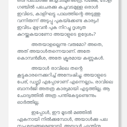
ഒരു പലചരക്കു കച്ചവടമുണ്ടത്രെ. പക്ഷേ, ടോളി
ഗഞ്ചിൽ പലചരക്കു കച്ചവടമുള്ള ഒരാൾ
ഇവിടെ, കാളിഘട്ടു പാലത്തിന്റെ അടുത്തു
വന്നിരുന്ന് അടുപ്പു പുകയ്‌ക്കേണ്ട കാര്യം!!
ഇവിടം മുഴുവൻ പുക നിറച്ചു ദൃശ്യത
കുറയ്ക്കുകയാണോ അയാളുടെ ഉദ്ദേശം?
അതയാളല്ലെന്നു വരുമോ? അതെ,
അത് അയാൾതന്നെയാണ്. അതേ
കൊമ്പൻമീശ, അതേ ക്രൂരമായ കണ്ണുകൾ.
അയാൾ രാവിലെ തന്റെ
കൂട്ടുകാരനെക്കുറിച്ച് അന്വേഷിച്ചു. അയാളുടെ
പേര്, ഡ്യൂട്ടി എപ്പോഴാണ് എന്നെല്ലാം. രാവിലെ
ബാനർജി അതത്ര കാര്യമായി എടുത്തില്ല. ആ
ചോദ്യത്തിൽ അത്ര പന്തികേടുണ്ടെന്നും
ഓർത്തില്ല.
ഇപ്പോൾ, ഈ മൂടൽ മഞ്ഞിൽ
ഏകനായി നിൽക്കുമ്പോൾ, അയാൾക്കു പല
സംശയങ്ങളുമുണ്ടായി. അയാൾ എന്തിനു