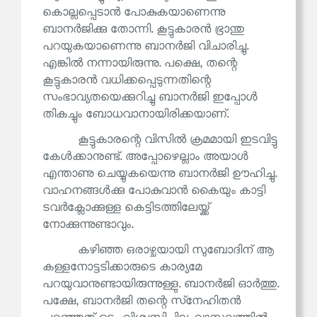
കൊല്ലപ്പെടാൻ പോകുകയാണെന്നു
ബാനർജിക്കു തോന്നി. കൂട്ടുകാരൻ ഭ്രാന്തു
പറയുകയാണെന്നു ബാനർജി വിചാരിച്ചു.
എങ്കിൽ നന്നായിരുന്നു. പക്ഷെ, തന്റെ
കൂട്ടുകാരൻ വധിക്കപ്പെടുന്നതിന്റെ
സംഭാവ്യതയെക്കുറിച്ചു ബാനർജി ഇപ്പോൾ
തികച്ചും ബോധവാനായിരിക്കയാണ്.
കൂട്ടുകാരന്റെ വിസിൽ ക്രമമായി ഇടവിട്ടു
കേൾക്കാനുണ്ട്. അപ്പോഴെല്ലാം അയാൾ
എന്താണു ചെയ്യുകയെന്നു ബാനർജി ഊഹിച്ചു.
വാഹനങ്ങൾക്കു പോകുവാൻ കൈയും കാട്ടി
ടവർക്ലോക്കുള്ള കെട്ടിടത്തിലേയ്ക്ക്
നോക്കുന്നുണ്ടാവും.
കഴിഞ്ഞ ഒരാഴ്ചയായി സുബോദിന് ആ
കള്ളനോട്ടടിക്കാരുടെ കാര്യമേ
പറയുവാനുണ്ടായിരുന്നുള്ളു. ബാനർജി ഓർത്തു.
പക്ഷേ, ബാനർജി തന്റെ സ്‌നേഹിതൻ