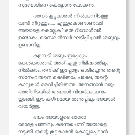
സുബോദിനെ കൊല്ലാൻ പോകുന്നു.
അവർ കൂട്ടുകാരൻ നിൽക്കുന്നിടത്തു
വണ്ടി നിറുത്തും...... എന്തുകൊണ്ടാണവർ
അയാളെ കൊല്ലുക? ഒരു റിവോൾവർ
ഉണ്ടാകും. സൈലൻസർ ഘടിപ്പിച്ചാൽ ശബ്ദവും
ഉണ്ടാവില്ല.
കുളമ്പടി ശബ്ദം ഇപ്പോഴും
കേൾക്കാനുണ്ട്. അത് ഏതു നിമിഷത്തിലും
നിൽക്കാം. തനിക്ക് ഇപ്പോഴും ഓടിച്ചെന്നു തന്റെ
സ്‌നേഹിതനെ രക്ഷിക്കാം. പക്ഷേ, തന്റെ
കാലുകൾ മരവിച്ചിരിക്കുന്നു. അനങ്ങാൻ വയ്യ.
അതിനിടയിൽ അയാൾ വിയർക്കുവാനും
തുടങ്ങി. ഈ കഠിനമായ തണുപ്പിലും അയാൾ
വിയർത്തു.
ഭയം അയാളുടെ ഓരോ
രോമകൂപത്തിലും കടന്നുചെന്ന് അയാളെ
നടുക്കി. തന്റെ കൂട്ടുകാരൻ കൊല്ലപ്പെടാൻ