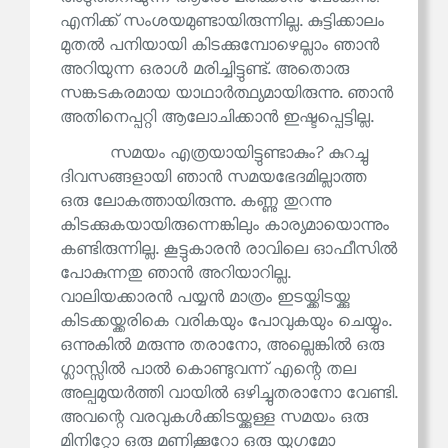
എനിക്ക് സംശയമുണ്ടായിരുന്നില്ല. കുട്ടിക്കാലം
മുതൽ പനിയായി കിടക്കുമ്പോഴെല്ലാം ഞാൻ
അറിയുന്ന ഒരാൾ മരിച്ചിട്ടുണ്ട്. അതൊരു
സങ്കടകരമായ യാഥാർത്ഥ്യമായിരുന്നു. ഞാൻ
അതിനെപ്പറ്റി ആലോചിക്കാൻ ഇഷ്ടപ്പെട്ടില്ല.
സമയം എത്രയായിട്ടുണ്ടാകും? കുറച്ചു
ദിവസങ്ങളായി ഞാൻ സമയഭേദമില്ലാത്ത
ഒരു ലോകത്തായിരുന്നു. കണ്ണു തുറന്നു
കിടക്കുകയായിരുന്നെങ്കിലും കാര്യമായൊന്നും
കണ്ടിരുന്നില്ല. കൂട്ടുകാരൻ രാവിലെ ഓഫീസിൽ
പോകുന്നതു ഞാൻ അറിയാറില്ല.
വാലിയക്കാരൻ പയ്യൻ മാത്രം ഇടയ്ക്കിടയ്ക്കു
കിടക്കയ്ക്കരികെ വരികയും പോവുകയും ചെയ്യും.
ഒന്നുകിൽ മരുന്നു തരാനോ, അല്ലെങ്കിൽ ഒരു
ഗ്ലാസ്സിൽ പാൽ കൊണ്ടുവന്ന് എന്റെ തല
അല്പമുയർത്തി വായിൽ ഒഴിച്ചുതരാനോ വേണ്ടി.
അവന്റെ വരവുകൾക്കിടയ്ക്കുള്ള സമയം ഒരു
മിനിറ്റോ ഒരു മണിക്കൂറോ ഒരു യുഗമോ