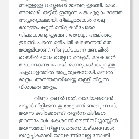
അടുത്തുള്ള വസ്തുക്കൾ മാഞ്ഞു തുടങ്ങി. മേശ,
അലമാരി, തട്ടിൽ തൂങ്ങുന്ന പങ്ക എല്ലാം മാഞ്ഞ്
അപ്രത്യക്ഷമായി. നീലച്ചുമരുകൾ നാലു
ഭാഗത്തും കൂറ്റൻ മതിലുകൾപോലെ
നിലകൊണ്ടു. ക്രമേണ അവയും അലിഞ്ഞു
തുടങ്ങി. പിന്നെ മുൻപിൽ കിടക്കുന്നത് ഒരു
മരുഭൂമിയാണ്. നീണ്ടുകിടക്കുന്ന മണലിൽ
വെയിൽ ഓളം വെട്ടുന്ന മരുഭൂമി. കൂട്ടുകാരൻ
അകന്നകന്നു പോയി, മണലുകൾക്കപ്പുറത്തു
ചക്രവാളത്തിൽ അപ്രത്യക്ഷനായി. മണൽ
മാത്രം, അനന്തതയിലേയ്ക്കു തള്ളി നില്ക്കുന്ന
വിശാലത മാത്രം.
വീണ്ടും ഉണർന്നത്, വാലിയക്കാരൻ
പയ്യൻ വിളിക്കുന്നതു കേട്ടാണ്: ബാബു സാർ,
മരുന്നു കഴിക്കേണ്ടേ? തളർന്ന മിഴികൾ
തുറന്നപ്പോൾ, കേശവൻ ഔൺസ് ഗ്ലാസ്സിൽ
മരുന്നുമായി നില്ക്കുന്നു. മരുന്നു കഴിക്കുമ്പോൾ
യാദൃച്ഛികമായി ജാലകത്തിലേയ്ക്കു നോക്കി.