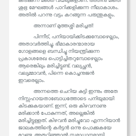
കിടക്കുന്ന മഞ്ഞ വയലുകളാണ്. അതിനു മീതെ
ശുഭ്ര മേഘങ്ങൾ പാറിക്കളിക്കുന്ന നീലാകാശം.
അതിൽ പറന്നു വട്ടം കറങ്ങുന്ന പരുന്തുകളും.
അന്നാണ് മുത്തശ്ശി മരിച്ചത്!
പിന്നീട്, പനിയായിക്കിടക്കുമ്പോഴെല്ലാം,
അതാവർത്തിച്ചു. ഭീമാകാരന്മാരായ
ഗോളങ്ങളെ ബന്ധിച്ചു നിയന്ത്രിക്കുന്ന
പ്രകാശരേഖ പൊട്ടിച്ചിതറുമ്പോഴെല്ലാം
ആരെങ്കിലും മരിച്ചിട്ടുണ്ട്. വല്യച്ഛൻ,
വല്യമ്മാവൻ, പിന്നെ കൊച്ചനുജൻ
ഇവരെല്ലാം.
അന്നത്തെ ചെറിയ കുട്ടി ഇന്നും അതേ
നിസ്സഹായതാബോധത്തോടെ പനിയുമായി
കിടക്കുകയാണ്. ഇന്ന്, ഒരു കിഴവനാണു
മരിക്കാൻ പോകുന്നത്, അല്ലെങ്കിൽ
മരിച്ചിട്ടുള്ളത്. കിഴവൻ മരിച്ചുവോ എന്നറിയാൻ
ജാലകത്തിന്റെ കർട്ടൻ ഒന്നു പൊക്കുകയേ
വേണ്ടു. അതറിഞ്ഞാൽ സമാധാനമായി