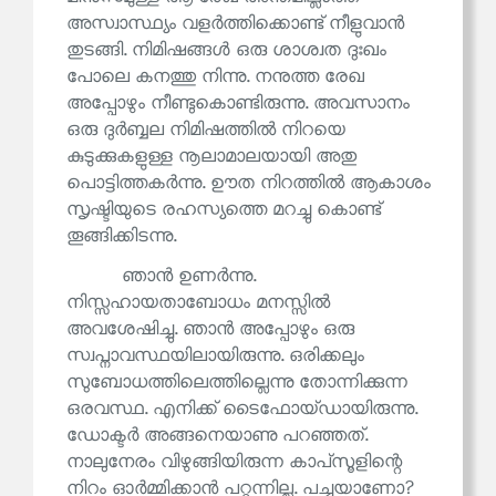
അസ്വാസ്ഥ്യം വളർത്തിക്കൊണ്ട് നീളുവാൻ
തുടങ്ങി. നിമിഷങ്ങൾ ഒരു ശാശ്വത ദുഃഖം
പോലെ കനത്തു നിന്നു. നനുത്ത രേഖ
അപ്പോഴും നീണ്ടുകൊണ്ടിരുന്നു. അവസാനം
ഒരു ദുർബ്ബല നിമിഷത്തിൽ നിറയെ
കുടുക്കുകളുള്ള നൂലാമാലയായി അതു
പൊട്ടിത്തകർന്നു. ഊത നിറത്തിൽ ആകാശം
സൃഷ്ടിയുടെ രഹസ്യത്തെ മറച്ചു കൊണ്ട്
തൂങ്ങിക്കിടന്നു.
ഞാൻ ഉണർന്നു.
നിസ്സഹായതാബോധം മനസ്സിൽ
അവശേഷിച്ചു. ഞാൻ അപ്പോഴും ഒരു
സ്വപ്നാവസ്ഥയിലായിരുന്നു. ഒരിക്കലും
സുബോധത്തിലെത്തില്ലെന്നു തോന്നിക്കുന്ന
ഒരവസ്ഥ. എനിക്ക് ടൈഫോയ്ഡായിരുന്നു.
ഡോക്ടർ അങ്ങനെയാണു പറഞ്ഞത്.
നാലുനേരം വിഴുങ്ങിയിരുന്ന കാപ്‌സൂളിന്റെ
നിറം ഓർമ്മിക്കാൻ പറ്റുന്നില്ല. പച്ചയാണോ?