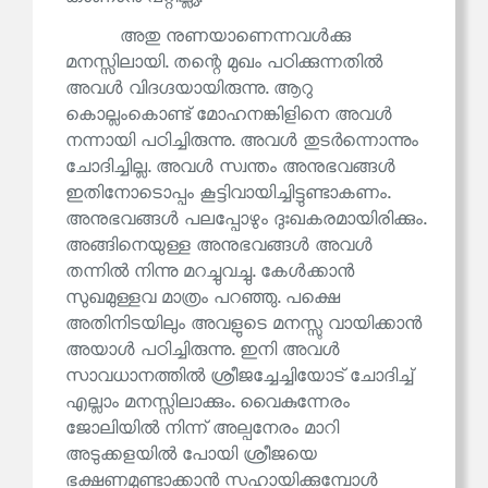
അതു നുണയാണെന്നവൾക്കു
മനസ്സിലായി. തന്റെ മുഖം പഠിക്കുന്നതിൽ
അവൾ വിദഗ്ദയായിരുന്നു. ആറു
കൊല്ലംകൊണ്ട് മോഹനങ്കിളിനെ അവൾ
നന്നായി പഠിച്ചിരുന്നു. അവൾ തുടർന്നൊന്നും
ചോദിച്ചില്ല. അവൾ സ്വന്തം അനുഭവങ്ങൾ
ഇതിനോടൊപ്പം കൂട്ടിവായിച്ചിട്ടുണ്ടാകണം.
അനുഭവങ്ങൾ പലപ്പോഴും ദുഃഖകരമായിരിക്കും.
അങ്ങിനെയുള്ള അനുഭവങ്ങൾ അവൾ
തന്നിൽ നിന്നു മറച്ചുവച്ചു. കേൾക്കാൻ
സുഖമുള്ളവ മാത്രം പറഞ്ഞു. പക്ഷെ
അതിനിടയിലും അവളുടെ മനസ്സു വായിക്കാൻ
അയാൾ പഠിച്ചിരുന്നു. ഇനി അവൾ
സാവധാനത്തിൽ ശ്രീജച്ചേച്ചിയോട് ചോദിച്ച്
എല്ലാം മനസ്സിലാക്കും. വൈകുന്നേരം
ജോലിയിൽ നിന്ന് അല്പനേരം മാറി
അടുക്കളയിൽ പോയി ശ്രീജയെ
ഭക്ഷണമുണ്ടാക്കാൻ സഹായിക്കുമ്പോൾ