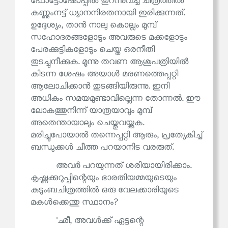
ഫോട്ടോഷോപ്പിൽ തുറന്നുവച്ച ചിത്രത്തിൽ
കണ്ണുംനട്ട് ധ്യാനനിരതനായി ഇരിക്കുന്നത്.
ഉദ്ദേശ്യം, താൻ നാലു കൊല്ലം മുമ്പ്
സഹോദരങ്ങളോടും അവരുടെ മക്കളോടും
പേരക്കുട്ടികളോടും ചെയ്ത ഒരനീതി
തുടച്ചുനീക്കുക. മൂന്നു തവണ ആശുപത്രിയിൽ
കിടന്ന ശേഷം അയാൾ മരണത്തെപ്പറ്റി
ആലോചിക്കാൻ തുടങ്ങിയിരുന്നു. ഇനി
അധികം സമയമുണ്ടാവില്ലെന്ന തോന്നൽ. ഈ
ലോകത്തുനിന്ന് യാത്രയാവും മുമ്പ്
അതെന്തായാലും ചെയ്തുവയ്ക്കുക.
മരിച്ചുപോയാൽ തന്നെപ്പറ്റി ആരും, പ്രത്യേകിച്ച്
ബന്ധുക്കൾ ചീത്ത പറയാനിട വരരുത്.
അവർ പറയുന്നത് ശരിയായിരിക്കാം.
കൃഷ്ണക്കുറുപ്പിന്റെയും ഭാരതിയമ്മയുടെയും
കുടുംബചിത്രത്തിൽ ഒരു വേലക്കാരിയുടെ
മകൾക്കെന്തു സ്ഥാനം?
'ഛീ, അവൾക്ക് ഏട്ടന്റെ