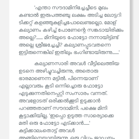
'എന്താ സൗദാമിനിച്ചേച്ചീടെ മുഖം
കണ്ടാൽ ഇരുപത്തഞ്ചു ലക്ഷം അടിച്ച ലോട്ടറി
ടിക്കറ്റ് കളഞ്ഞുകുളിച്ചപോലെണ്ടല്ലൊ. മോള്
കല്യാണം കഴിച്ച് പോണേന്റെ സങ്കടായിരിക്കും
അല്ലെ?....... മിനിയുടെ ഫോട്ടോ നന്നായിട്ട്ണ്ട്
അല്ലെ ശ്രീജച്ചേച്ചി? കല്യാണപ്പുടവതന്നെ
ഇട്ടിരുന്നെങ്കില് ഇതിലും ഭംഗിണ്ടായിരുന്നു.......'
കല്യാണസാരി അവൾ വീട്ടിലെത്തിയ
ഉടനെ അഴിച്ചുവച്ചിരുന്നു, അതൊരു
ഭാരമാണെന്ന മട്ടിൽ. പിന്നെയാണ്
എല്ലാവരും കൂടി ഒന്നിച്ചൊരു ഫോട്ടോ
എടുക്കുന്നതിനെപ്പറ്റി സംസാരം വന്നത്.
അവളോടത് ഒരിക്കൽക്കൂടി ഉടുക്കാൻ
പറഞ്ഞതാണ് സൗദാമിനി. പക്ഷെ മിനി
കൂട്ടാക്കിയില്ല. 'ഇപ്പൊ ഉടുത്ത സാര്യൊക്കെ
മതി ഒരു ഫോട്ടോ എട്ക്കാൻ......'
കുട്ടിക്കാലംതൊട്ട് അവൾ
അങ്ങിനെയായിരുന്നു. ഒരു വിധം ജാഡയും