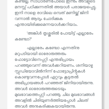
കണ്ടില്ല. സാധാരണപോലെ ഇന്നും അവളുടെ
മനസ്സ് പഠിക്കുന്നതിൽ അയാൾ പരാജയപ്പെട്ടു.
ഇനി നാളെ രാവിലെ ഒമ്പത് മണിയ്ക്ക് ജിനി
വന്നാൽ ആദ്യം ചോദിക്കുക
എന്തായിരിക്കുമെന്നയാൾക്കറിയാം.
'അങ്കിൾ തൃശ്ശൂരിൽ പോയിട്ട് എല്ലാരേം
കണ്ട്വോ?'
എല്ലാരേം കണ്ട്വോ എന്നതിനു
മറുപടിയായി ഓരോരുത്തരും
ഫോട്ടോവിനെപ്പറ്റി എന്തഭിപ്രായം
പറഞ്ഞുവെന്ന് അവൾക്കറിയണം. ശനിയാഴ്ച
സ്റ്റുഡിയോവിൽനിന്ന് ഫോട്ടോപ്രിന്റുകൾ
കൊണ്ടുവന്നപ്പോൾ ഏറ്റവും കൂടുതൽ
അഭിപ്രായങ്ങൾ പറഞ്ഞത് ജിനിയായിരുന്നു.
അവൾ ഓരോരുത്തരുടെയും
മുഖഭാവത്തെപ്പറ്റി പറഞ്ഞു. ചില മുഖഭാവങ്ങൾ
അവളിൽ ചിരിയുണർത്തിയപ്പോൾ ചിലത്
അവൾ അനുകരിക്കുകയായിരുന്നു.