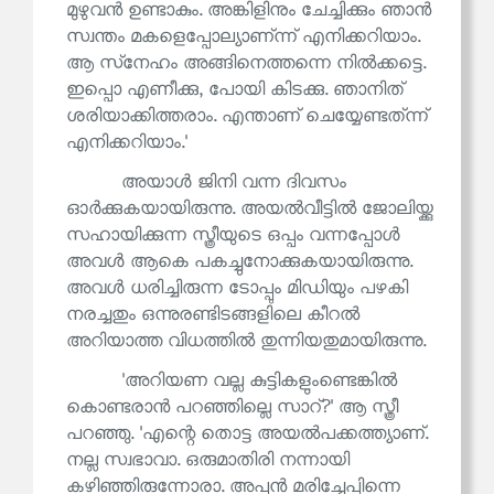
മുഴുവൻ ഉണ്ടാകും. അങ്കിളിനും ചേച്ചിക്കും ഞാൻ
സ്വന്തം മകളെപ്പോല്യാണ്ന്ന് എനിക്കറിയാം.
ആ സ്‌നേഹം അങ്ങിനെത്തന്നെ നിൽക്കട്ടെ.
ഇപ്പൊ എണീക്കു, പോയി കിടക്കു. ഞാനിത്
ശരിയാക്കിത്തരാം. എന്താണ് ചെയ്യേണ്ടത്ന്ന്
എനിക്കറിയാം.'
അയാൾ ജിനി വന്ന ദിവസം
ഓർക്കുകയായിരുന്നു. അയൽവീട്ടിൽ ജോലിയ്ക്കു
സഹായിക്കുന്ന സ്ത്രീയുടെ ഒപ്പം വന്നപ്പോൾ
അവൾ ആകെ പകച്ചുനോക്കുകയായിരുന്നു.
അവൾ ധരിച്ചിരുന്ന ടോപ്പും മിഡിയും പഴകി
നരച്ചതും ഒന്നുരണ്ടിടങ്ങളിലെ കീറൽ
അറിയാത്ത വിധത്തിൽ തുന്നിയതുമായിരുന്നു.
'അറിയണ വല്ല കുട്ടികളുംണ്ടെങ്കിൽ
കൊണ്ടരാൻ പറഞ്ഞില്ലെ സാറ്?' ആ സ്ത്രീ
പറഞ്ഞു. 'എന്റെ തൊട്ട അയൽപക്കത്ത്യാണ്.
നല്ല സ്വഭാവാ. ഒരുമാതിരി നന്നായി
കഴിഞ്ഞിരുന്നോരാ. അപ്പൻ മരിച്ചേപ്പിന്നെ