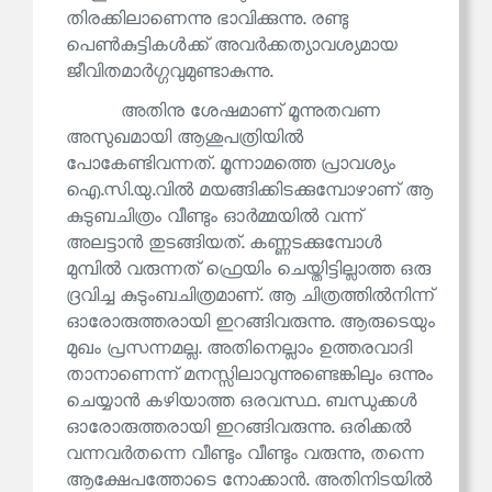
തിരക്കിലാണെന്നു ഭാവിക്കുന്നു. രണ്ടു
പെൺകുട്ടികൾക്ക് അവർക്കത്യാവശ്യമായ
ജീവിതമാർഗ്ഗവുമുണ്ടാകുന്നു.
അതിനു ശേഷമാണ് മൂന്നുതവണ
അസുഖമായി ആശുപത്രിയിൽ
പോകേണ്ടിവന്നത്. മൂന്നാമത്തെ പ്രാവശ്യം
ഐ.സി.യു.വിൽ മയങ്ങിക്കിടക്കുമ്പോഴാണ് ആ
കുടുബചിത്രം വീണ്ടും ഓർമ്മയിൽ വന്ന്
അലട്ടാൻ തുടങ്ങിയത്. കണ്ണടക്കുമ്പോൾ
മുമ്പിൽ വരുന്നത് ഫ്രെയിം ചെയ്തിട്ടില്ലാത്ത ഒരു
ദ്രവിച്ച കുടുംബചിത്രമാണ്. ആ ചിത്രത്തിൽനിന്ന്
ഓരോരുത്തരായി ഇറങ്ങിവരുന്നു. ആരുടെയും
മുഖം പ്രസന്നമല്ല. അതിനെല്ലാം ഉത്തരവാദി
താനാണെന്ന് മനസ്സിലാവുന്നുണ്ടെങ്കിലും ഒന്നും
ചെയ്യാൻ കഴിയാത്ത ഒരവസ്ഥ. ബന്ധുക്കൾ
ഓരോരുത്തരായി ഇറങ്ങിവരുന്നു. ഒരിക്കൽ
വന്നവർതന്നെ വീണ്ടും വീണ്ടും വരുന്നു, തന്നെ
ആക്ഷേപത്തോടെ നോക്കാൻ. അതിനിടയിൽ