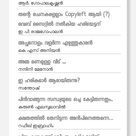
ആർ. ഗോപാലകൃഷ്ണൻ
തന്റെ രചനകളെല്ലാം Copyleft ആയി (?)
വെബ് സൈറ്റിൽ നൽകിയ ഹരിയേട്ടന്
ഇ പി രാജഗോപാലന്‍
അച്ഛനോളം വളർന്ന എഴുത്തുകാരൻ
കെ എസ് അനിയന്‍
അമ്മ മണമുള്ള വീട് ....
നന്ദിനി മേനോൻ
ഇ ഹരികുമാർ ആരായിരുന്നു?
സന്തോഷ്
പിൻവാങ്ങുന്ന സന്ധ്യയുടെ ഒച്ച കേട്ടിരുന്നതും..
കരുണ്‍ എലമ്പുലാവില്‍
ക്ഷതത്തില്‍ തേനിടുന്ന അന്‍പിനെത്തന്നെ…
റഫീഖ് ഇബ്രാഹിം