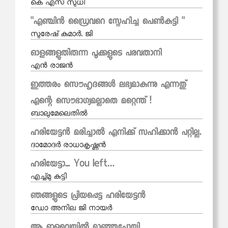
കെ എസ് സുധി
"എഞ്ചിൻ ഡ്രൈവറെ സ്നേഹിച്ച പെൺകുട്ടി "
സുരേഷ് കുമാർ. ജി
ഓളങ്ങളുതിരുന്ന പൂക്കളുടെ പരവതാനി
എൻ രാജൻ
ഇത്തരം സൌഹൃദങ്ങൾ ലഭ്യമാകുന്നു എന്നതു്
എന്റെ സൌഭാഗ്യമല്ലാതെ മറ്റെന്ത് !
ബാലുമേലെതില്‍
ഹരിയേട്ടൻ മരിച്ചാൽ എനിക്ക് സഹിക്കാൻ പറ്റില്ല.
ദാമോദര്‍ രാധാകൃഷ്ണന്‍
ഹരിയേട്ടാ... You left…
എച്ച്മു കുട്ടി
ഞങ്ങളുടെ പ്രിയപ്പെട്ട ഹരിയേട്ടൻ
ഡോ അനില ജി നായര്‍