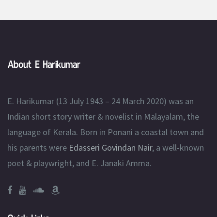
About E Harikumar
E. Harikumar (13 July 1943 – 24 March 2020) was an
Indian short story writer & novelist in Malayalam, the
language of Kerala. Born in Ponani a coastal town and
his parents were
Edasseri Govindan Nair
, a well-known
poet & playwright, and E. Janaki Amma.