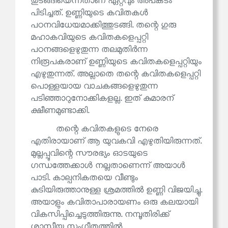
തുടങ്ങിയെന്നതാണ് ഏറ്റവും അപകടം
പിടിച്ചത്. ഉണ്ണിയുടെ കവിതകൾ
പഠനവിധേയമാക്കിത്തുടങ്ങി. തന്റെ ഗുരു
മഹാകവിയുടെ കവിതകളെപ്പറ്റി
പഠനങ്ങളെഴുതുന്ന തലമുതിർന്ന
നിരൂപകരാണ് ഉണ്ണിയുടെ കവിതകളെപ്പറ്റിയും
എഴുതുന്നത്. അല്ലാതെ തന്റെ കവിതകളെപ്പറ്റി
പൊള്ളയായ വാചകങ്ങളെഴുതുന്ന
പടിഞ്ഞാറുനോക്കികളല്ല. ഇത് കുമാരന്
ക്ഷീണമുണ്ടാക്കി.
തന്റെ കവിതകളുടെ നേരെ
എതിരായാണ് ആ യുവകവി എഴുതിയിരുന്നത്.
മുല്ലപ്പൂവിന്റെ സൗരഭ്യം ഓടയുടെ
ഗന്ധത്തേക്കാൾ നല്ലതാണെന്ന് അയാൾ
പാടി. കാല്പനികതയെ വീണ്ടും
കുടിയിരുത്താനുള്ള ശ്രമത്തിൽ ഉണ്ണി വിജയിച്ചു.
അയാളും കവിതാപാരായണം ഒരു കലയായി
വികസിപ്പിച്ചെടുത്തിരുന്നു. നമ്പൂതിരിക്ക്
ശാസ്ത്രീയ സംഗീതത്തിൽ