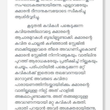
സംഘാടകരുണ്ടായിരുന്നു. എല്ലാവരേയും
കുമാരൻ ദീനാനുകമ്പയോടെ സ്വീകരിച്ചു
ആശിർവ്വദിച്ചു.
കൂടുതൽ കവികൾ പങ്കെടുക്കുന്ന
കവിയരങ്ങിലാവട്ടെ കുമാരന്റെ
ആചാരമുറകൾ ബുദ്ധിമുട്ടുണ്ടാക്കി. കുമാരന്റെ
കവിത ചൊല്ലൽ കഴിഞ്ഞാൽ സ്റ്റേജിൽ
ബാക്കിയുള്ളവരെ തീരെ അവഗണിച്ചുകൊണ്ട്
കുമാരൻ സ്റ്റേജിൽ നിന്നിറങ്ങുകയും വാതിലിനു
പുറത്ത് ആരാധകരേയും പ്രതീക്ഷിച്ച് നില്ക്കുകയും
ചെയ്യും. പരിപാടിയിൽ പങ്കെടുക്കുന്ന മറ്റ്
കവികൾക്ക് ഇതൊരു തലവേദനയായി
മാറാറുണ്ട്. അവരുടെ കവിതാ
പാരായണത്തിനിടയ്ക്കായിരിക്കും കുമാരന്റെ
വാതില്ക്കലുള്ള നില്പ്. അത് ഹാളിൽ
അങ്കലാപ്പുണ്ടാക്കുന്നു. അത് തങ്ങളോടുള്ള
അവഗണനയായി മറ്റു കവികൾ കരുതി.
പരാതി പറയാൻ അവർ അശക്തരായിരുന്നു,