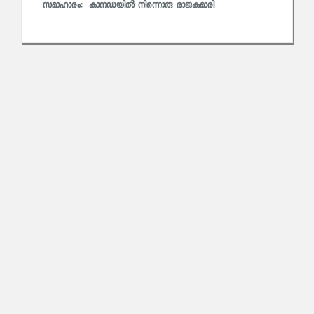
സമാഹാരം:
കാനഡയില്‍ നിന്നൊരു രാജകുമാരി