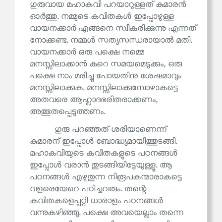
ഗുരുവായ മഹാകവി പറയാറുള്ളത് കുമാരൻ
ഓർത്തു. നമ്മുടെ കവിതകൾ ഇപ്പോഴുള്ള
വായനക്കാർ എങ്ങനെ സ്വീകരിക്കുന്നു എന്നത്
നോക്കണ്ട. നമ്മൾ സത്യസന്ധരായാൽ മതി.
വായനക്കാർ ഒരു പക്ഷെ നമ്മെ
മനസ്സിലാക്കാൻ കുറെ സമയമെടുക്കും, ഒരു
പക്ഷെ നാം മരിച്ചു പോയതിനു ശേഷമാവും
മനസ്സിലാക്കുക. മനസ്സിലാക്കുമ്പോഴാകട്ടെ
അതവരെ ആഹ്ലാദഭരിതരാക്കണം,
അത്ഭുതപ്പെടുത്തണം.
ഗുരു പറഞ്ഞത് ശരിയാണെന്ന്
കുമാരന് ഇപ്പോൾ ബോദ്ധ്യമായിത്തുടങ്ങി.
മഹാകവിയുടെ കവിതകളുടെ പഠനങ്ങൾ
ഇപ്പോൾ വരാൻ തുടങ്ങിയിട്ടേയുള്ളൂ. ആ
പഠനങ്ങൾ എഴുതുന്ന നിരൂപകന്മാരാകട്ടെ
വളരെയേറെ പഠിച്ചവരും. തന്റെ
കവിതകളെപ്പറ്റി ധാരാളം പഠനങ്ങൾ
വന്നുകഴിഞ്ഞു. പക്ഷെ അവയെല്ലാം തന്നെ