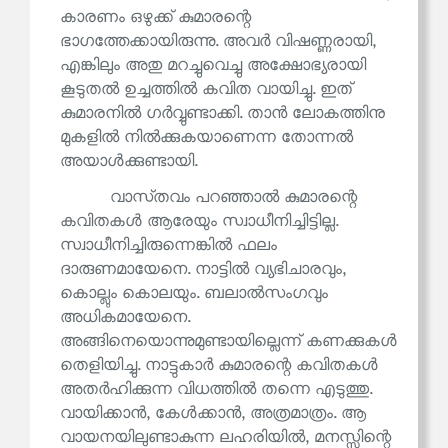
കാരണം ഒഴുക്ക് കുമാരന്റെ
ഭാഗത്തേക്കായിരുന്നു. അവർ വിഷണ്ണരായി,
എങ്കിലും അതു മറച്ചുവെച്ചു അക്ഷോഭ്യരായി
കൂടുതൽ ഉച്ചത്തിൽ കവിത വായിച്ചു. ഇത്
കുമാരനിൽ ഗർവ്വുണ്ടാക്കി. താൻ ലോകത്തിനു
മുകളിൽ നിൽക്കുകയാണെന്ന തോന്നൽ
അയാൾക്കുണ്ടായി.
വാസ്‌തവം പറഞ്ഞാൽ കുമാരന്റെ
കവിതകൾ ആരേയും സ്വാധീനിച്ചിട്ടില്ല.
സ്വാധീനിച്ചിരുന്നെങ്കിൽ ഫലം
ദാരുണമായേനെ. നാട്ടിൽ വ്യഭിചാരവും,
കൊല്ലും കൊലയും. ബലാൽസംഗവും
അധികമായേനെ.
അങ്ങിനെയൊന്നുമുണ്ടായില്ലെന്ന് കണക്കുകൾ
തെളിയിച്ചു. നാട്ടുകാർ കുമാരന്റെ കവിതകൾ
അതർഹിക്കുന്ന വിധത്തിൽ തന്നെ എടുത്തു.
വായിക്കാൻ, കേൾക്കാൻ, അത്രമാത്രം. ആ
വായനയിലുണ്ടാകുന്ന ലഹരിയിൽ, മനസ്സിന്റെ