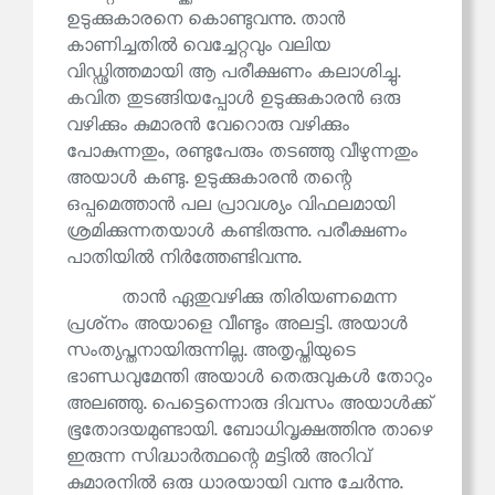
ഉടുക്കുകാരനെ കൊണ്ടുവന്നു. താൻ
കാണിച്ചതിൽ വെച്ചേറ്റവും വലിയ
വിഡ്ഢിത്തമായി ആ പരീക്ഷണം കലാശിച്ചു.
കവിത തുടങ്ങിയപ്പോൾ ഉടുക്കുകാരൻ ഒരു
വഴിക്കും കുമാരൻ വേറൊരു വഴിക്കും
പോകുന്നതും, രണ്ടുപേരും തടഞ്ഞു വീഴുന്നതും
അയാൾ കണ്ടു. ഉടുക്കുകാരൻ തന്റെ
ഒപ്പമെത്താൻ പല പ്രാവശ്യം വിഫലമായി
ശ്രമിക്കുന്നതയാൾ കണ്ടിരുന്നു. പരീക്ഷണം
പാതിയിൽ നിർത്തേണ്ടിവന്നു.
താൻ ഏതുവഴിക്കു തിരിയണമെന്ന
പ്രശ്‌നം അയാളെ വീണ്ടും അലട്ടി. അയാൾ
സംത്യപ്തനായിരുന്നില്ല. അതൃപ്തിയുടെ
ഭാണ്ഡവുമേന്തി അയാൾ തെരുവുകൾ തോറും
അലഞ്ഞു. പെട്ടെന്നൊരു ദിവസം അയാൾക്ക്
ഭൂതോദയമുണ്ടായി. ബോധിവൃക്ഷത്തിനു താഴെ
ഇരുന്ന സിദ്ധാർത്ഥന്റെ മട്ടിൽ അറിവ്
കുമാരനിൽ ഒരു ധാരയായി വന്നു ചേർന്നു.