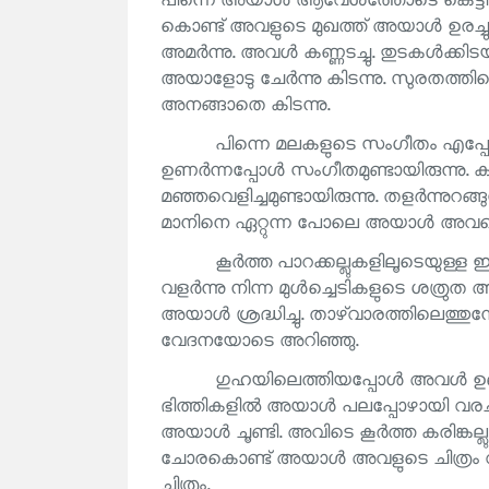
പിന്നെ അയാൾ ആവേശത്തോടെ കെട്ടിപ്പ
കൊണ്ട് അവളുടെ മുഖത്ത് അയാൾ ഉരച്
അമർന്നു. അവൾ കണ്ണടച്ചു. തുടകൾക
അയാളോടു ചേർന്നു കിടന്നു. സുരതത്ത
അനങ്ങാതെ കിടന്നു.
പിന്നെ മലകളുടെ സംഗീതം എപ്പ
ഉണർന്നപ്പോൾ സംഗീതമുണ്ടായിരുന്നു. കാറ്
മഞ്ഞവെളിച്ചമുണ്ടായിരുന്നു. തളർന്നുറ
മാനിനെ ഏറ്റുന്ന പോലെ അയാൾ അവളെ തോ
കൂർത്ത പാറക്കല്ലുകളിലൂടെയുള്ള ഇ
വളർന്നു നിന്ന മുൾച്ചെടികളുടെ ശത്രു
അയാൾ ശ്രദ്ധിച്ചു. താഴ്‌വാരത്തിലെത്ത
വേദനയോടെ അറിഞ്ഞു.
ഗുഹയിലെത്തിയപ്പോൾ അവൾ ഉണർന്
ഭിത്തികളിൽ അയാൾ പലപ്പോഴായി വരച്ചു
അയാൾ ചൂണ്ടി. അവിടെ കൂർത്ത കരിങ്കല്ല
ചോരകൊണ്ട് അയാൾ അവളുടെ ചിത്രം വരച
ചിത്രം.