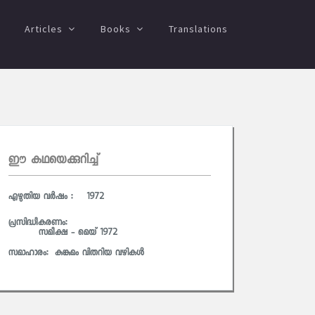
Articles
Books
Translations
ഈ കഥയെക്കുറിച്ച്
എഴുതിയ വര്‍ഷം : 1972
പ്രസിദ്ധീകരണം:
സമീക്ഷ - മെയ് 1972
സമാഹാരം:
കുങ്കുമം വിതറിയ വഴികള്‍