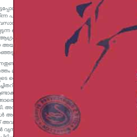
ടപ്പോൾ അയാൾ പ്രതീക്ഷയോടെ ചുറ്റും നോക്കി.
ന്ന പാറകൾക്കു മീതെ ചുവടൊപ്പിച്ച് കാലുകൾ
അവസാനം കണ്ടു. മലകൾ
പ്പെടുന്ന പെൺകുട്ടിയെ അയാൾ കൗതുകപൂർവ്വം
 ആഗ്രഹമുണ്ടായി. പ്രലോഭനങ്ങളാൽ അവളെ
്കിയ അയാൾ, അവളെ കൊന്ന് സ്വന്തമാക്കാൻ
 തിരഞ്ഞെടുത്ത് എറിയാൻ അയാൾ തയ്യാറായി.
ണ്ടായത്. പെട്ടെന്നു മലകളുടെ സംഗീതം നിലച്ചു.
 നൃത്തം മതിയാക്കി അയാളെ നിർന്നിമേഷയായി
ളുടെ കൈ ചലിച്ചില്ല. കൈയിൽനിന്ന് ഉരുളൻ കല്ലു
ചിതറി. മുകളിൽ മരത്തിന്റെ കൊമ്പിൽ നീണ്ട
ടാക്കി. കാറ്റിൽ മുളങ്കൂട്ടങ്ങൾ കരഞ്ഞു. അയാൾ
്ങാതെ അയാളെ നോക്കി നിന്നു. കാറ്റിൽ അവളുടെ
ആടി. അവളുടെ സമൃദ്ധിയായ തുടകൾ അയാൾ കണ്ടു.
ുലകൾ അവളുടെ നിശ്വാസത്തിൽ ഉയർന്നമരുന്നത്
ണ് അവളുടെ ആർദ്രമായ കണ്ണുകൾ അയാൾ കണ്ടത്.
വ്യസനമുണ്ടായിരുന്നു, പരിഭവമുണ്ടായിരുന്നു.