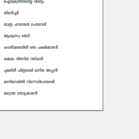
ഐശ്വര്യത്തിലേയ്ക്കു വീണ്ടും
തിമാർപ്പൂർ
യാത്ര പറയാതെ പോയവൾ
ആശ്വാസം തേടി
കടൽക്കരയിൽ ഒരു പക്ഷിക്കാരൻ
കുങ്കുമം വിതറിയ വഴികൾ
ചുമരിൽ ചിത്രമായി മാറിയ അച്ഛൻ
മണിയറയിൽ നിന്നോടിപ്പോയവർ
മറ്റൊരു തോട്ടക്കാരൻ