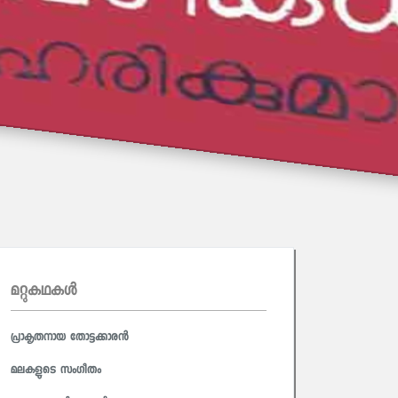
മറ്റുകഥകള്‍
പ്രാകൃതനായ തോട്ടക്കാരൻ
മലകളുടെ സംഗീതം