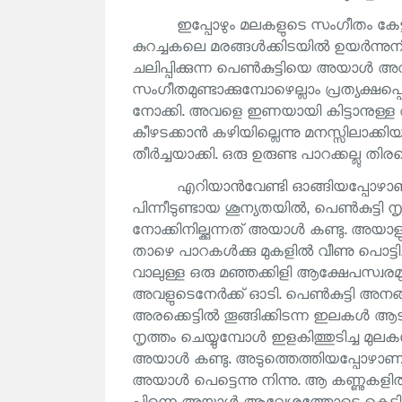
ഇപ്പോഴും മലകളുടെ സംഗീതം കേട്
കുറച്ചകലെ മരങ്ങൾക്കിടയിൽ ഉയർന്നുനി
ചലിപ്പിക്കുന്ന പെൺകുട്ടിയെ അയാൾ 
സംഗീതമുണ്ടാക്കുമ്പോഴെല്ലാം പ്രത്യക്ഷ
നോക്കി. അവളെ ഇണയായി കിട്ടാനുള്ള
കീഴടക്കാൻ കഴിയില്ലെന്നു മനസ്സിലാക
തീർച്ചയാക്കി. ഒരു ഉരുണ്ട പാറക്കല്ലു
എറിയാൻവേണ്ടി ഓങ്ങിയപ്പോഴാണതു
പിന്നീടുണ്ടായ ശൂന്യതയിൽ, പെൺകുട്ടി
നോക്കിനില്ക്കുന്നത് അയാൾ കണ്ടു. അയാ
താഴെ പാറകൾക്കു മുകളിൽ വീണു പൊട്ടിച്
വാലുള്ള ഒരു മഞ്ഞക്കിളി ആക്ഷേപസ്വരമുണ്
അവളുടെനേർക്ക് ഓടി. പെൺകുട്ടി അനങ
അരക്കെട്ടിൽ തൂങ്ങിക്കിടന്ന ഇലകൾ 
നൃത്തം ചെയ്യുമ്പോൾ ഇളകിത്തുടിച്ച മ
അയാൾ കണ്ടു. അടുത്തെത്തിയപ്പോഴാ
അയാൾ പെട്ടെന്നു നിന്നു. ആ കണ്ണുകളിൽ 