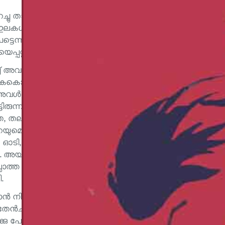
 താഴെ പാറക്കൂട്ടങ്ങൾക്കു മുകളിൽ നൃത്തം വെച്ചു
കൾകൊണ്ടു മറച്ചിരുന്നു. മുഴുത്ത മാറിടവും തടിച്ച
െട്ടെന്ന് ഏകാന്തതയെപ്പറ്റി അയാൾ
പ്പറ്റി അയാൾ ഓർത്തു.
അവളുടെ കാലുകൾ ചലിച്ചു. ഇത്ര ഭംഗിയുള്ള ഒരു
 കൈകൊട്ടി, വായകൊണ്ടു ശബ്ദം ഉണ്ടാക്കി അവളുടെ
 അവൾ തലയുയർത്തി നോക്കി, നൃത്തം തുടരുകയും
ിരുന്ന തേൻ നിറച്ച ചുരയ്ക്കാത്തൊണ്ടെടുത്തു കാണിച്ച്
ലയാട്ടി നൃത്തം ചവിട്ടി നീങ്ങി. അടുത്തുതന്നെ
ൽ മറയുമെന്നു ബോദ്ധ്യമായപ്പോൾ അയാൾ അവളുടെ
, പാറക്കൂട്ടങ്ങൾ കണ്ടുപിടിച്ചെത്തുമ്പോഴേക്ക്
നു. അയാൾ നിരാശനായി, അസ്വസ്ഥനായി.
ടില്ലാത്ത അയാൾ, ഈ മൃഗം തന്റെ വംശത്തിൽപ്പെട്ട
.
 നില്ക്കാതെ ഗുഹയിലേക്കു മടങ്ങി. അയാളുടെ
ൻചുരയ്ക്കകൾ തുളുമ്പി പുറം മുഴുവൻ നനഞ്ഞിരുന്നു.
്കു പോകാൻ അയാൾ ഭയപ്പെട്ടു.