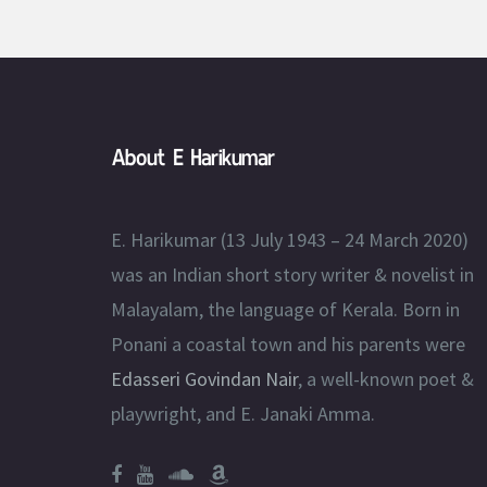
About E Harikumar
E. Harikumar (13 July 1943 – 24 March 2020)
was an Indian short story writer & novelist in
Malayalam, the language of Kerala. Born in
Ponani a coastal town and his parents were
Edasseri Govindan Nair
, a well-known poet &
playwright, and E. Janaki Amma.