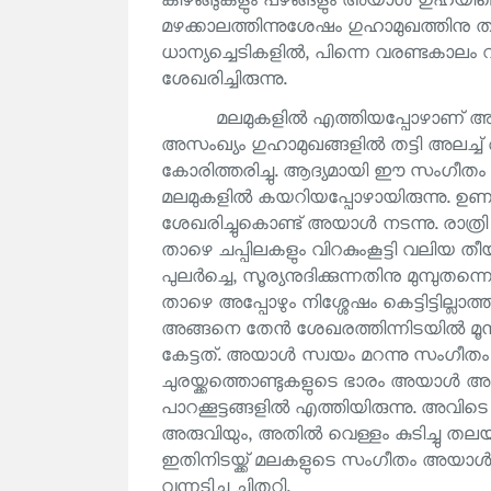
കിഴങ്ങുകളും പഴങ്ങളും അയാൾ ഗുഹയില
മഴക്കാലത്തിന്നുശേഷം ഗുഹാമുഖത്തിനു താ
ധാന്യച്ചെടികളിൽ, പിന്നെ വരണ്ടകാലം
ശേഖരിച്ചിരുന്നു.
മലമുകളിൽ എത്തിയപ്പോഴാണ് അ
അസംഖ്യം ഗുഹാമുഖങ്ങളിൽ തട്ടി അലച
കോരിത്തരിച്ചു. ആദ്യമായി ഈ സംഗീതം 
മലമുകളിൽ കയറിയപ്പോഴായിരുന്നു. ഉണങ
ശേഖരിച്ചുകൊണ്ട് അയാൾ നടന്നു. രാത്രി ഇ
താഴെ ചപ്പിലകളും വിറകുംകൂട്ടി വലിയ ത
പുലർച്ചെ, സൂര്യനുദിക്കുന്നതിനു മുമ്പുതന്
താഴെ അപ്പോഴും നിശ്ശേഷം കെട്ടിട്ടില്ലാത
അങ്ങനെ തേൻ ശേഖരത്തിന്നിടയിൽ മ
കേട്ടത്. അയാൾ സ്വയം മറന്നു സംഗീതം ശ്ര
ചുരയ്ക്കത്തൊണ്ടുകളുടെ ഭാരം അയാൾ അ
പാറക്കൂട്ടങ്ങളിൽ എത്തിയിരുന്നു. അവിട
അരുവിയും, അതിൽ വെള്ളം കുടിച്ചു തലയു
ഇതിനിടയ്ക്ക് മലകളുടെ സംഗീതം അയാൾക്കു 
വന്നടിച്ചു ചിതറി.