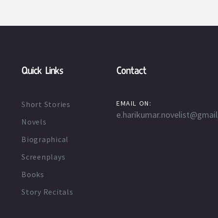
Quick Links
Contact
EMAIL ON:
Short Stories
e.harikumar.novelist@gmai
Novels
Biographical
Screenplays
Books
Story Recitals