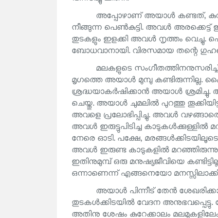
അപ്പോഴാണ് അയാൾ കണ്ടത്, കുറച്ചു
നീങ്ങുന്ന പെൺകുട്ടി. അവൾ അരക്കെട്ട് ഇല
തുടകളും ഇളക്കി അവൾ നൃത്തം വെച്ചു. പ
ബോധവാനായി. വിരസമായ തന്റെ ഗുഹയെ
മലകളുടെ സംഗീതത്തിനനുസരിച്ച് 
മൃഗത്തെ അയാൾ മുമ്പു കണ്ടിരുന്നില്ല.
ശ്രദ്ധയാകർഷിക്കാൻ അയാൾ ശ്രമിച്ചു.
ചെയ്തു. അയാൾ ചുമലിൽ പുറത്തു തൂക്കിയിട്ട
അവളെ പ്രലോഭിപ്പിച്ചു. അവൾ വഴങ്ങാതെ, ത
അവൾ ഇരുട്ടുപിടിച്ച കാടുകൾക്കുള്ളി
നേരെ ഓടി. പക്ഷേ, മരങ്ങൾക്കിടയിലൂടെ ഓടി
അവൾ ഇരുണ്ട കാടുകളിൽ മറഞ്ഞിരുന്
ഇതിനുമുമ്പ് ഒരു മനുഷ്യജീവിയെ കണ്ടിട്
ഒന്നാണെന്ന് എങ്ങനെയോ മനസ്സിലാക്കി
അയാൾ പിന്നീട് തേൻ ശേഖരിക്കാൻ
തുടകൾക്കിടയിൽ വേദന അനുഭവപ്പെട്ടു. തേ
അതിനു ശേഷം കുറേക്കാലം മലമുകളിലേക