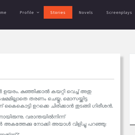
ome
Profile
Stories
Novels
Screenplays
 ഉയരം. കുഞ്ഞിക്കാൽ കയറ്റി വെച്ച് അതു
മമില്ലാതെ തരണം ചെയ്തു. മൊസയ്ക്കിട്ട
്ന് കൈകൊട്ടി ഉറക്കെ ചിരിക്കാൻ തുടങ്ങി ഗിരീശൻ.
യിരുന്നു. വരാന്തയിൽനിന്ന്
 അകത്തേക്കു നോക്കി അയാൾ വിളിച്ചു പറഞ്ഞു: