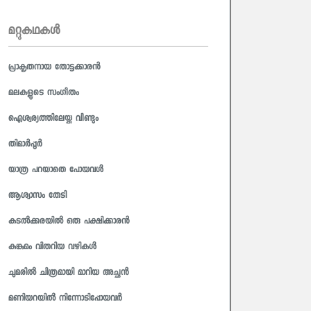
മറ്റുകഥകള്‍
പ്രാകൃതനായ തോട്ടക്കാരൻ
മലകളുടെ സംഗീതം
ഐശ്വര്യത്തിലേയ്ക്കു വീണ്ടും
തിമാർപ്പൂർ
യാത്ര പറയാതെ പോയവൾ
ആശ്വാസം തേടി
കടൽക്കരയിൽ ഒരു പക്ഷിക്കാരൻ
കുങ്കുമം വിതറിയ വഴികൾ
ചുമരിൽ ചിത്രമായി മാറിയ അച്ഛൻ
മണിയറയിൽ നിന്നോടിപ്പോയവർ