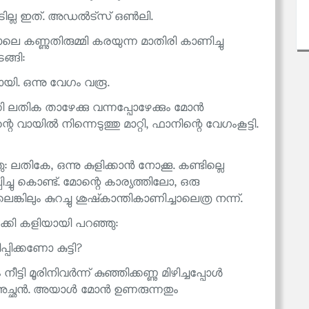
ാടില്ല ഇത്. അഡൽട്‌സ് ഒൺലി.
ോലെ കണ്ണുതിരുമ്മി കരയുന്ന മാതിരി കാണിച്ചു
്ങി:
യി. ഒന്നു വേഗം വരൂ.
ി ലതിക താഴേക്കു വന്നപ്പോഴേക്കും മോൻ
 വായിൽ നിന്നെടുത്തു മാറ്റി, ഫാനിന്റെ വേഗംകൂട്ടി.
: ലതികേ, ഒന്നു കുളിക്കാൻ നോക്കൂ. കണ്ടില്ലെ
ിച്ചു കൊണ്ട്. മോന്റെ കാര്യത്തിലോ, ഒരു
െങ്കിലും കുറച്ചു ശുഷ്‌കാന്തികാണിച്ചാലെത്ര നന്ന്.
ുക്കി കളിയായി പറഞ്ഞു:
ിക്കണോ കുട്ടി?
ടി മൂരിനിവർന്ന് കുഞ്ഞിക്കണ്ണു മിഴിച്ചപ്പോൾ
ള്ള അച്ഛൻ. അയാൾ മോൻ ഉണരുന്നതും