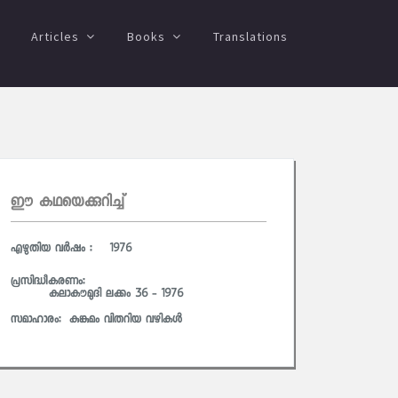
Articles
Books
Translations
ഈ കഥയെക്കുറിച്ച്
എഴുതിയ വര്‍ഷം : 1976
പ്രസിദ്ധീകരണം:
കലാകൗമുദി ലക്കം 36 - 1976
സമാഹാരം:
കുങ്കുമം വിതറിയ വഴികള്‍