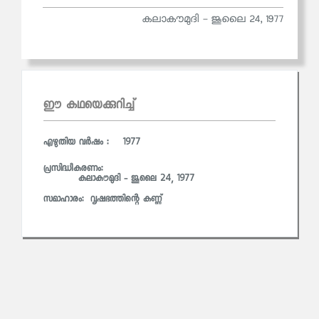
കലാകൗമുദി - ജൂലൈ 24, 1977
ഈ കഥയെക്കുറിച്ച്
എഴുതിയ വര്‍ഷം : 1977
പ്രസിദ്ധീകരണം:
കലാകൗമുദി - ജൂലൈ 24, 1977
സമാഹാരം:
വൃഷഭത്തിന്റെ കണ്ണ്