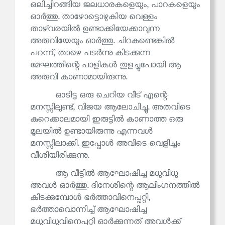
ഒലിച്ചിറങ്ങിയ ജലധാരകളെയും, പാറകളെയും
ഓർത്തു. താഴോട്ടൊഴുകിയ വെള്ളം
താഴ്‌വരയിൽ ഉണ്ടാക്കിയേക്കാവുന്ന
അരുവിയേയും ഓർത്തു. ചിറകുണ്ടെങ്കിൽ
പറന്ന്, താഴെ പടർന്നു കിടക്കുന്ന
മേഘത്തിന്റെ പാളികൾ തുളച്ചുപോയി ആ
അരുവി കാണാമായിരുന്നു.
ഓടിട്ട ഒരു ചെറിയ വീട് എന്റെ
മനസ്സിലുണ്ട്, വിജയ ആലോചിച്ചു. അതവിടെ
കുറെക്കാലമായി ഇരുട്ടിൽ കാണാത്ത ഒരു
മൂലയിൽ ഉണ്ടായിരുന്നു എന്നവൾ
മനസ്സിലാക്കി. ഇപ്പോൾ അവിടെ വെളിച്ചം
വീശിയിരിക്കുന്നു.
ആ വീട്ടിൽ ആഘോഷിച്ച മധുവിധു
അവൾ ഓർത്തു. ദിനേശിന്റെ ആലിംഗനത്തിൽ
കിടക്കുമ്പോൾ ഭർത്താവിനെപ്പറ്റി,
ഭർത്താവൊന്നിച്ച് ആഘോഷിച്ച
മധുവിധുവിനെപ്പറ്റി ഓർക്കുന്നത് അവൾക്ക്