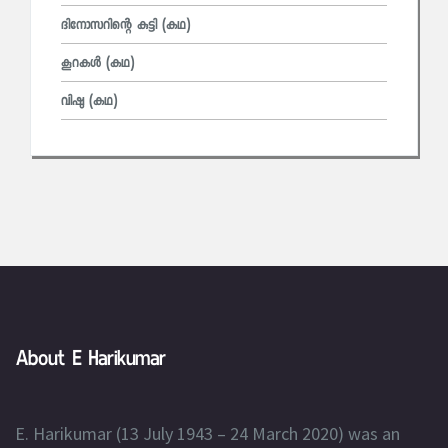
ദിനോസറിന്റെ കുട്ടി (കഥ)
കൂറകൾ (കഥ)
വിഷു (കഥ)
About E Harikumar
E. Harikumar (13 July 1943 – 24 March 2020) was an