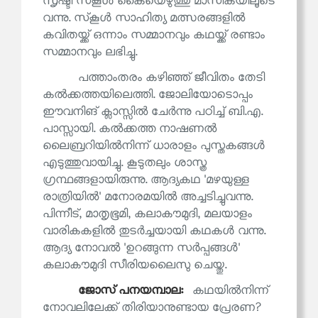
സൃഷ്ടി സ്‌കൂൾ കൈയെഴുത്തു മാസികയിലൂടെ
വന്നു. സ്‌കൂൾ സാഹിത്യ മത്സരങ്ങളിൽ
കവിതയ്ക്ക് ഒന്നാം സമ്മാനവും കഥയ്ക്ക് രണ്ടാം
സമ്മാനവും ലഭിച്ചു.
പത്താംതരം കഴിഞ്ഞ് ജീവിതം തേടി
കൽക്കത്തയിലെത്തി. ജോലിയോടൊപ്പം
ഈവനിങ് ക്ലാസ്സിൽ ചേർന്നു പഠിച്ച് ബി.എ.
പാസ്സായി. കൽക്കത്ത നാഷണൽ
ലൈബ്രറിയിൽനിന്ന് ധാരാളം പുസ്തകങ്ങൾ
എടുത്തുവായിച്ചു. കൂടുതലും ശാസ്ത്ര
ഗ്രന്ഥങ്ങളായിരുന്നു. ആദ്യകഥ 'മഴയുള്ള
രാത്രിയിൽ' മനോരമയിൽ അച്ചടിച്ചുവന്നു.
പിന്നീട്, മാതൃഭൂമി, കലാകൗമുദി, മലയാളം
വാരികകളിൽ തുടർച്ചയായി കഥകൾ വന്നു.
ആദ്യ നോവൽ 'ഉറങ്ങുന്ന സർപ്പങ്ങൾ'
കലാകൗമുദി സീരിയലൈസു ചെയ്തു.
ജോസ് പനയമ്പാല:
കഥയിൽനിന്ന്
നോവലിലേക്ക് തിരിയാനുണ്ടായ പ്രേരണ?