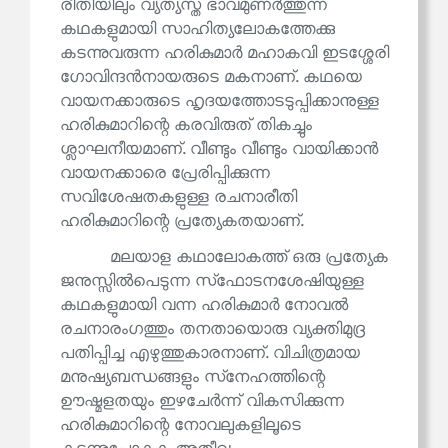
രീതിയിലും വ്യത്യസ്ത ഭാവമുണർത്തുന്ന
കഥകളുമായി സാഹിത്യലോകത്തേക്കു
കടന്നുവരുന്ന ഹരികുമാർ മഹാകവി ഇടശ്ശേരി
ഗോവിന്ദൻനായരുടെ മകനാണ്. കഥയെ
വായനക്കാരുടെ ഹൃദയത്തോടടുപ്പിക്കാനുള്ള
ഹരികുമാറിന്റെ കരവിരുത് തികച്ചും
ശ്ലാഘനീയമാണ്. വീണ്ടും വീണ്ടും വായിക്കാൻ
വായനക്കാരെ പ്രേരിപ്പിക്കുന്ന
സവിശേഷതകളുള്ള രചനാരീതി
ഹരികുമാറിന്റെ പ്രത്യേകതയാണ്.
മലയാള കഥാലോകത്ത് ഒരു പ്രത്യേക
ജനുസ്സിൽപെടുന്ന സ്‌ഫോടനശേഷിയുള്ള
കഥകളുമായി വന്ന ഹരികുമാർ നോവൽ
രചനാരംഗത്തും തനതായൊരു വ്യക്തിമുദ്ര
പതിപ്പിച്ച എഴുത്തുകാരനാണ്. വിചിത്രമായ
മനുഷ്യബന്ധങ്ങളും സ്‌നേഹത്തിന്റെ
ഊഷ്മളതയും ഇഴചേർന്ന് വികസിക്കുന്ന
ഹരികുമാറിന്റെ നോവലുകളിലൂടെ