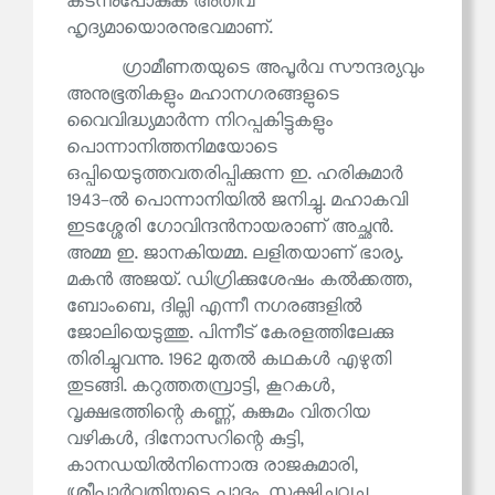
കടന്നുപോകുക അതീവ
ഹൃദ്യമായൊരനുഭവമാണ്.
ഗ്രാമീണതയുടെ അപൂർവ സൗന്ദര്യവും
അനുഭൂതികളും മഹാനഗരങ്ങളുടെ
വൈവിദ്ധ്യമാർന്ന നിറപ്പകിട്ടുകളും
പൊന്നാനിത്തനിമയോടെ
ഒപ്പിയെടുത്തവതരിപ്പിക്കുന്ന ഇ. ഹരികുമാർ
1943-ൽ പൊന്നാനിയിൽ ജനിച്ചു. മഹാകവി
ഇടശ്ശേരി ഗോവിന്ദൻനായരാണ് അച്ഛൻ.
അമ്മ ഇ. ജാനകിയമ്മ. ലളിതയാണ് ഭാര്യ.
മകൻ അജയ്. ഡിഗ്രിക്കുശേഷം കൽക്കത്ത,
ബോംബെ, ദില്ലി എന്നീ നഗരങ്ങളിൽ
ജോലിയെടുത്തു. പിന്നീട് കേരളത്തിലേക്കു
തിരിച്ചുവന്നു. 1962 മുതൽ കഥകൾ എഴുതി
തുടങ്ങി. കറുത്തതമ്പ്രാട്ടി, കൂറകൾ,
വൃക്ഷഭത്തിന്റെ കണ്ണ്, കുങ്കുമം വിതറിയ
വഴികൾ, ദിനോസറിന്റെ കുട്ടി,
കാനഡയിൽനിന്നൊരു രാജകുമാരി,
ശ്രീപാർവതിയുടെ പാദം, സൂക്ഷിച്ചുവച്ച