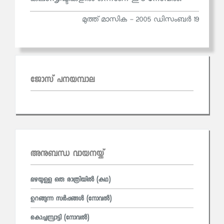
മുത്ത് മാസിക - 2005 ഡിസംബർ 19
ജോസ് പനയമ്പാല
അനുബന്ധ വായനയ്ക്ക്
മഴയുള്ള ഒരു രാത്രിയിൽ (കഥ)
ഉറങ്ങുന്ന സർപ്പങ്ങൾ (നോവല്‍)
കൊച്ചമ്പ്രാട്ടി (നോവല്‍)