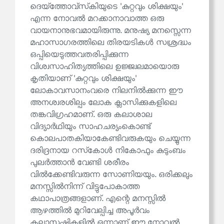
ദെയ്‌ത്തോവ്‌സ്‌കിയുടെ 'കുറ്റവും ശിക്ഷയും'
എന്ന നോവൽ മറക്കാനാവാത്ത ഒരു
വായനാനുഭവമായിരുന്നു. മനുഷ്യ മനസ്സെന്ന
മഹാസാഗരത്തിലെ തിരയടികൾ സശ്രദ്ധം
ഒപ്പിയെടുത്തവതരിപ്പിക്കുന്ന
വിശ്വസാഹിത്യത്തിലെ ഉജ്ജ്വലമായൊരു
കൃതിയാണ് 'കുറ്റവും ശിക്ഷയും'
ലോകാവസാനംവരെ നിലനിൽക്കുന്ന ഈ
അനശ്വരശില്പം ലോക ക്ലാസിക്കുകളിലെ
തങ്കവിഗ്രഹമാണ്. ഒരു കലാശാല
വിദ്യാർഥിയും സാഹചര്യംകൊണ്ട്
കൊലപാതകിയാകേണ്ടിവരുകയും ചെയ്യുന്ന
ദരിദ്രനായ റസ്‌കോൾ നികോഫും കുടുംബം
പുലർത്താൻ വേണ്ടി ശരീരം
വിൽക്കേണ്ടിവരുന്ന സോണിയയും. ഒരിക്കലും
മനസ്സിൽനിന്ന് വിട്ടുപോകാത്ത
കഥാപാത്രങ്ങളാണ്. എന്റെ മനസ്സിൽ
ആഴത്തിൽ മുറിവേല്പിച്ച അപൂർവം
കലാസൃഷ്ടികളിൽ ഒന്നാണ് ഈ നോവൽ.