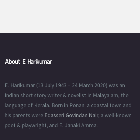
About E Harikumar
E. Harikumar (13 July 1943 – 24 March 2020) was an
Indian short story writer & novelist in Malayalam, the
language of Kerala. Born in Ponani a coastal town and
his parents were
Edasseri Govindan Nair
, a well-known
poet & playwright, and E. Janaki Amma.