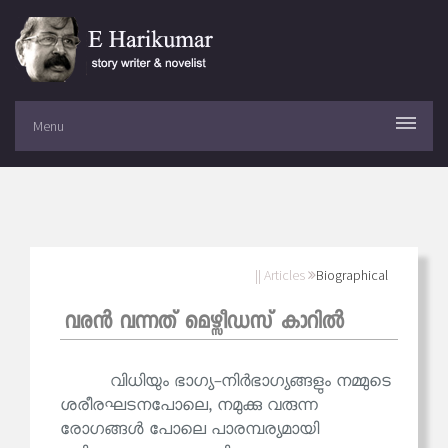
Menu
|| Articles
Biographical
വരന്‍ വന്നത് മെഴ്സീഡസ് കാറില്‍
വിധിയും ഭാഗ്യ-നിർഭാഗ്യങ്ങളും നമ്മുടെ
ശരീരഘടനപോലെ, നമുക്കു വരുന്ന
രോഗങ്ങൾ പോലെ പാരമ്പര്യമായി