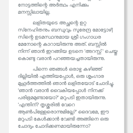
നോട്ടത്തിന്റെ അർത്ഥം എനിക്കും
മനസ്സിലായില്ല.
ലളിതയുടെ അച്ഛന്റെ ഉറ്റ
സ്‌നേഹിതനും ബന്ധുവും സുരേന്ദ്ര മോട്ടോഴ്|
സിന്റെ ഉടമസ്ഥനുമായ ശ്രീ ഗംഗാധര
മേനോന്റെ കാറായിരുന്നു അത്. ബസ്സിൽ
നിന്ന് ഞാൻ ഇറങ്ങിയ ഉടനെ 'അറസ്റ്റ്' ചെയ്തു
കൊണ്ടു വരാൻ പറഞ്ഞയച്ചതായിരുന്നു.
പിന്നെ ഞങ്ങൾ ഒരാഴ്ച കഴിഞ്ഞ്
ദില്ലിയിൽ എത്തിയപ്പോൾ, ഒരു ശൃംഗാര
മുഹൂർത്തത്തിൽ ഞാൻ ലളിതയോട് ചോദിച്ചു.
'ഞാൻ വരാൻ വൈകിയപ്പോൾ നിനക്ക്
പരിഭ്രമമുണ്ടായോ?' മറുപടി ഇതായിരുന്നു.
'എന്തിന്? തൃശ്ശൂരിൽ വേറെ
ആൺപിള്ളേരൊന്നുമില്ലേ?' ദൈവമേ, ഈ
മറുപടി കേൾക്കാൻ വേണ്ടി അങ്ങിനെ ഒരു
ചോദ്യം ചോദിക്കണമായിരുന്നോ?