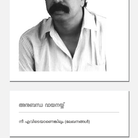
അനുബന്ധ വായനയ്ക്ക്
നീ എവിടെയാണെങ്കിലും (ലേഖനങ്ങള്‍)