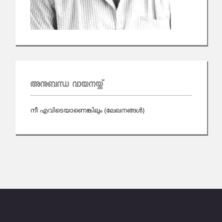
അനുബന്ധ വായനയ്ക്ക്
നീ എവിടെയാണെങ്കിലും (ലേഖനങ്ങള്‍)