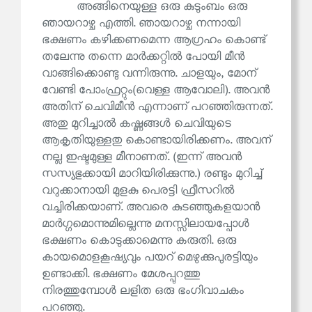
അങ്ങിനെയുള്ള ഒരു കുടുംബം ഒരു
ഞായറാഴ്ച എത്തി. ഞായറാഴ്ച നന്നായി
ഭക്ഷണം കഴിക്കണമെന്ന ആഗ്രഹം കൊണ്ട്
തലേന്നു തന്നെ മാർക്കറ്റിൽ പോയി മീൻ
വാങ്ങിക്കൊണ്ടു വന്നിരുന്നു. ചാളയും, മോന്
വേണ്ടി പോംഫ്രറ്റും(വെള്ള ആവോലി). അവൻ
അതിന് ചെവിമീൻ എന്നാണ് പറഞ്ഞിരുന്നത്.
അതു മുറിച്ചാൽ കഷ്ണങ്ങൾ ചെവിയുടെ
ആകൃതിയുള്ളതു കൊണ്ടായിരിക്കണം. അവന്
നല്ല ഇഷ്ടമുള്ള മീനാണത്. (ഇന്ന് അവൻ
സസ്യഭുക്കായി മാറിയിരിക്കുന്നു.) രണ്ടും മുറിച്ച്
വറുക്കാനായി മുളകു പെരട്ടി ഫ്രീസറിൽ
വച്ചിരിക്കയാണ്. അവരെ കുടഞ്ഞുകളയാൻ
മാർഗ്ഗമൊന്നുമില്ലെന്നു മനസ്സിലായപ്പോൾ
ഭക്ഷണം കൊടുക്കാമെന്നു കരുതി. ഒരു
കായമൊളകൂഷ്യവും പയറ് മെഴുക്കുപുരട്ടിയും
ഉണ്ടാക്കി. ഭക്ഷണം മേശപ്പുറത്തു
നിരത്തുമ്പോൾ ലളിത ഒരു ഭംഗിവാചകം
പറഞ്ഞു.