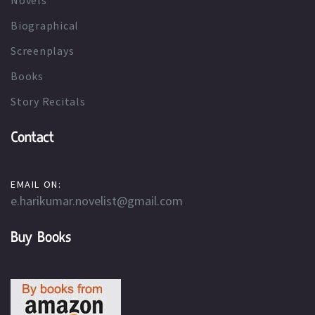
Novels
Biographical
Screenplays
Books
Story Recitals
Contact
EMAIL ON:
e.harikumar.novelist@gmail.com
Buy Books