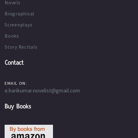
Novels
Biographical
Screenplays
Books
Story Recitals
Contact
EMAIL ON:
e.harikumar.novelist@gmail.com
Buy Books