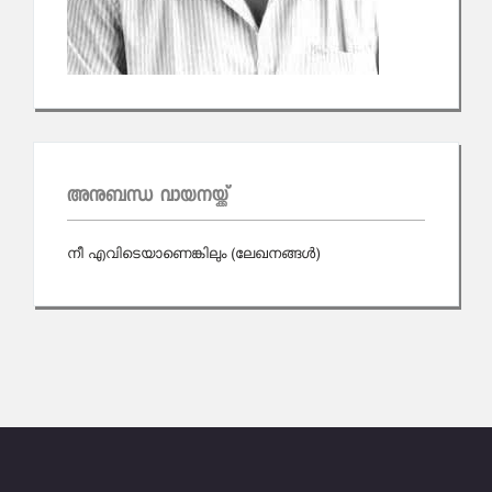
അനുബന്ധ വായനയ്ക്ക്
നീ എവിടെയാണെങ്കിലും (ലേഖനങ്ങള്‍)