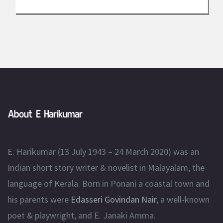
About E Harikumar
E. Harikumar (13 July 1943 – 24 March 2020) was an
Indian short story writer & novelist in Malayalam, the
language of Kerala. Born in Ponani a coastal town and
his parents were
Edasseri Govindan Nair
, a well-known
poet & playwright, and E. Janaki Amma.