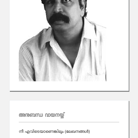
അനുബന്ധ വായനയ്ക്ക്
നീ എവിടെയാണെങ്കിലും (ലേഖനങ്ങള്‍)