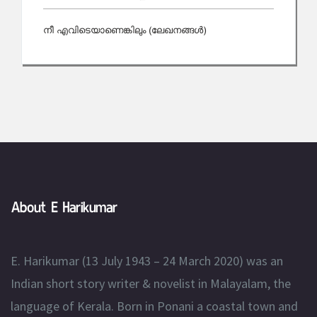
നീ എവിടെയാണെങ്കിലും (ലേഖനങ്ങള്‍)
About E Harikumar
E. Harikumar (13 July 1943 – 24 March 2020) was an
Indian short story writer & novelist in Malayalam, the
language of Kerala. Born in Ponani a coastal town and