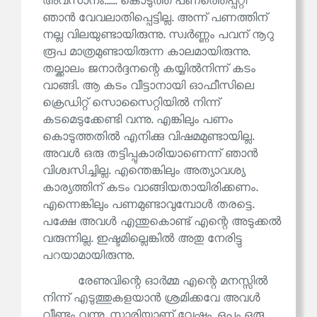
അവസാനം...... കൊടുത്ത പണത്തെപ്പറ്റി
ഞാൻ വേവലാതിപ്പെട്ടില്ല. അന്ന് പണത്തിന്
നല്ല വിലയുണ്ടായിരുന്നു. സ്വർണ്ണം പവന് നൂറു
രൂപ മാത്രമുണ്ടായിരുന്ന കാലമായിരുന്നു.
തല്ക്കാലം ജനാർദ്ദനന്റെ കയ്യിൽനിന്ന് കടം
വാങ്ങി. ആ കടം വീട്ടാനായി ഓഫീസിലെ
ക്രെഡിറ്റ് സൊസൈറ്റിയിൽ നിന്ന്
കടമെടുക്കേണ്ടി വന്നു. എങ്കിലും പണം
കൊടുത്തതിൽ എനിക്കു വിഷമമുണ്ടായില്ല.
അവൾ ഒരു തട്ടിപ്പുകാരിയാണെന്ന് ഞാൻ
വിശ്വസിച്ചില്ല. എന്തെങ്കിലും അത്യാവശ്യ
കാര്യത്തിന് കടം വാങ്ങിയതായിരിക്കണം.
എന്നെങ്കിലും പണമുണ്ടാവുമ്പോൾ തരട്ടെ.
പക്ഷേ അവൾ എന്തുകൊണ്ട് എന്റെ അടുക്കൽ
വരുന്നില്ല. ഇഷ്ടമില്ലെങ്കിൽ അതു നേരിട്ടു
പറയാമായിരുന്നു.
രേണുവിന്റെ ഓർമ്മ എന്റെ മനസ്സിൽ
നിന്ന് എടുത്തുകളയാൻ ശ്രമിക്കവേ അവൾ
വീണ്ടും വന്നു. സാരിയാണ് വേഷം. ഒപ്പം ഒരു