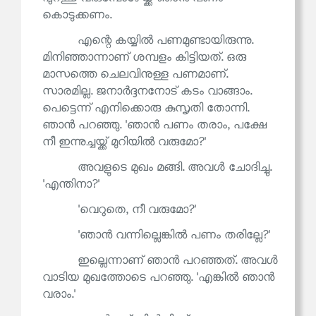
കൊടുക്കണം.
എന്റെ കയ്യിൽ പണമുണ്ടായിരുന്നു.
മിനിഞ്ഞാന്നാണ് ശമ്പളം കിട്ടിയത്. ഒരു
മാസത്തെ ചെലവിനുള്ള പണമാണ്.
സാരമില്ല. ജനാർദ്ദനനോട് കടം വാങ്ങാം.
പെട്ടെന്ന് എനിക്കൊരു കുസൃതി തോന്നി.
ഞാൻ പറഞ്ഞു. 'ഞാൻ പണം തരാം, പക്ഷേ
നീ ഇന്നുച്ചയ്ക്ക് മുറിയിൽ വരുമോ?'
അവളുടെ മുഖം മങ്ങി. അവൾ ചോദിച്ചു.
'എന്തിനാ?'
'വെറുതെ, നീ വരുമോ?'
'ഞാൻ വന്നില്ലെങ്കിൽ പണം തരില്ലേ?'
ഇല്ലെന്നാണ് ഞാൻ പറഞ്ഞത്. അവൾ
വാടിയ മുഖത്തോടെ പറഞ്ഞു. 'എങ്കിൽ ഞാൻ
വരാം.'