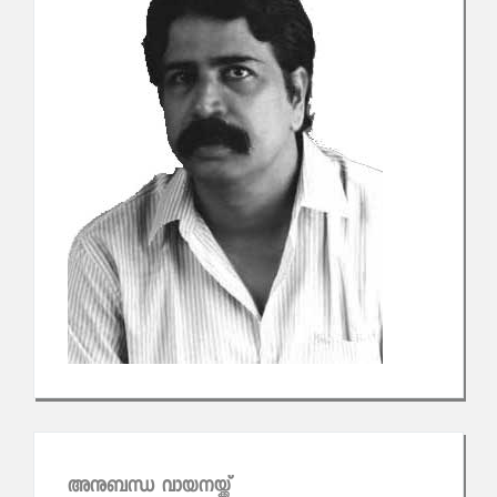
അനുബന്ധ വായനയ്ക്ക്