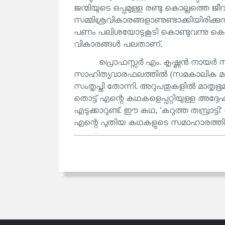
ജന്മിയുടെ ഒപ്പമുള്ള രണ്ടു കൊല്ലത്തെ
സമ്മിശ്രവികാരങ്ങളാണുണ്ടാക്കിയിരിക്കുന്ന
പണം പലിശയോടുകൂടി കൊണ്ടുവന്നു കൊട
വികാരങ്ങൾ പലതാണ്.
പ്രൊഫസ്സർ എം. കൃഷ്ണൻ നായർ
സാഹിത്യവാരഫലത്തിൽ (സമകാലിക മലയാ
സംതൃപ്തി തോന്നി. അറുപതുകളിൽ മാതൃഭൂ
തൊട്ട് എന്റെ കഥകളെപ്പറ്റിയുള്ള അദ
എടുക്കാറുണ്ട്. ഈ കഥ, 'കറുത്ത തമ്പ്രാട
എന്റെ പുതിയ കഥകളുടെ സമാഹാരത്തിലു