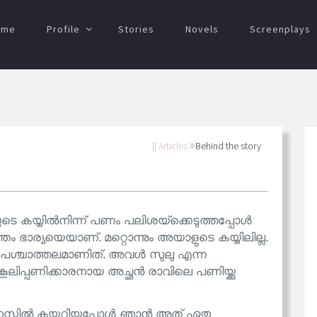
ome
Profile
Stories
Novels
Screenplays
|| Articles
Behind the story
ിയുടെ കയ്യിൽനിന്ന് പണം പലിശയ്‌ക്കെടുത്തപ്പോൾ
ന്തം ഭാര്യയെയാണ്. മറ്റൊന്നും അയാളുടെ കയ്യിലില്ല.
ുടെ പശ്ചാത്തലമാണിത്. അവൾ സുലു എന്ന
കൂലിപ്പണിക്കാരനായ അച്ഛൻ രാവിലെ പണിയ്ക്കു
നസ്സിൽ കയറിയപ്പോൾ ഞാൻ അത് ഏതു