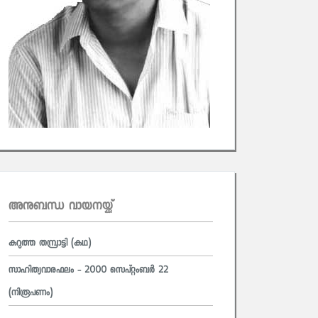
അനുബന്ധ വായനയ്ക്ക്
കറുത്ത തമ്പ്രാട്ടി (കഥ)
സാഹിത്യവാരഫലം - 2000 സെപ്റ്റംബര്‍ 22
(നിരൂപണം)