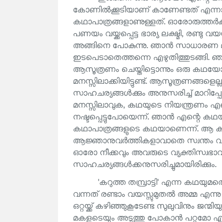
കോണിൽക്കൂടിയാണ് കാണേണ്ടത് എന്ന
കഥാപാത്രങ്ങളാണുള്ളത്. ഓരോരുത്തർക്കു
പണയം വയ്ക്കപ്പെട്ട ഭാര്യ ലക്ഷ്മി, രണ്ടു വ
അങ്ങിനെ പോകുന്നു. ഞാൻ സാധാരണ 
ഇടപെടാതെത്തന്നെ എഴുതിത്തുടങ്ങി. ഞ
ആസൂത്രണം ചെയ്തിട്ടൊന്നും ഒരു കഥയ
മനസ്സിലാക്കിയിട്ടുണ്ട്. ആസൂത്രണങ്ങളെല്
സാഹചര്യങ്ങൾക്കും അനുസരിച്ച് മാറിപ്
മനസ്സിലാവുക, കഥയുടെ നിയന്ത്രണം എന
നഷ്ടപ്പെട്ടുപോയെന്ന്. ഞാൻ എന്റെ കഥയല
കഥാപാത്രങ്ങളുടെ കഥയാണെന്ന്. ആ ക
ആജ്ഞാനുവർത്തികളാവാതെ സ്വന്തം വ്യ
ഓരോ നീക്കവും അവരുടെ വ്യക്തിസ്വഭാവ
സാഹചര്യങ്ങൾക്കനുസരിച്ചുമായിരിക്കും.
'കറുത്ത തമ്പ്രാട്ടി' എന്ന കഥയു
വന്നത് രണ്ടാം വയസ്സുമുതൽ അമ്മ എന്ന
ഒറ്റയ്ക്ക് കഴിഞ്ഞുകൂടേണ്ട സുലുവിനും ജന്മ
മകളുടെയും അടുത്തു പോകാൻ പറ്റുമോ എന്ന