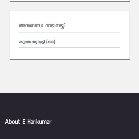
അനുബന്ധ വായനയ്ക്ക്
കറുത്ത തമ്പ്രാട്ടി (കഥ)
About E Harikumar