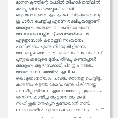
മാനനഷ്ടത്തിന്റെ പേരിൽ തിഹാർ ജയിലിൽ
കയറ്റാൻ പോയപ്പോൾ ഞാൻ
ബഹുമാനിക്കുന്ന എം.എ. ബേബിയെക്കൊണ്ടു
ശുപാർശ ചെയ്യിച്ച് എന്നെ രക്ഷിച്ചയാളാണ്
അദ്ദേഹം. രണ്ടാമത്തെ കവിയെ ഞാൻ
ആവോളം വാഴ്ത്തിയിട്ട് അവതാരികകൾ
എഴുതുമ്പോൾ കുറെക്കൂടി സംയമനം
പാലിക്കണം എന്നു നിർദ്ദേശിച്ചിരുന്നു.
ആകസ്മികമായി ആ കവിയെ എൻ.ബി.എസ്.
പുസ്തകക്കടയുടെ മുൻപിൽവച്ചു കണ്ടപ്പോൾ
അദ്ദേഹം ആഭാസമായി ചിലതു പറഞ്ഞു.
അതേ നാണയത്തിൽ എനിക്കു
കൊടുക്കാനറിയാം. പക്ഷേ, ഞാനതു ചെയ്തില്ല.
കാരണം കടുത്ത രോഗം വന്നു ചികിത്സയ്ക്കു
പണമില്ലാതിരുന്ന എന്നെ അഞ്ഞൂറുരൂപ കടം
തന്ന് സഹായിച്ച ആളാണ് ആ കവി.
സഹിഷ്ണുത മനുഷ്യന് ഉണ്ടായാൽ നന്ന്.
സ്വർണത്തിനു സുഗന്ധംപോലെയാവും അത്.''