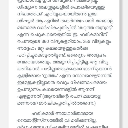
പ്രയോഗിച്ച് ഗുരു ശിഷ്യനെ നിലംപറ്റിച്ചു.
ശിഷ്യനെ തലയ്ക്കുമുകളിൽ പൊക്കിയെടുത്തു
നിലത്തേക്ക് എറിയുകയായിരുന്നു ഗുരു.
ശിഷ്യൻ ആ ഏറിൽ തകർന്നുപോയി. മലയാള
മനോരമ വാർഷികപ്പതിപ്പിൽ 'കറുത്ത തമ്പ്രാട്ടി'
എന്ന ചെറുകഥയെഴുതിയ ഇ. ഹരികുമാറിന്
രചനയുടെ 360 വിദ്യകളറിയാം. 359 വിദ്യകളും
അദ്ദേഹം മറ്റു കഥയെഴുത്തുകാർക്കു
പഠിപ്പിച്ചുകൊടുത്തിട്ടുണ്ട്. ഒരെണ്ണം അദ്ദേഹം
വേറെയാരെയും അഭ്യസിപ്പിച്ചിട്ടില്ല. ആ വിദ്യ
അറിയാൻ പാടില്ലാത്തതുകൊണ്ടാണ് മുകുന്ദൻ
കൃത്രിമമായ 'നൃത്തം' എന്ന നോവലെഴുതുന്നത്.
ഇമേജുകളില്ലാതെ വെറും ധിഷണാപരമായ
ഉപന്യാസം കഥയെന്നമട്ടിൽ ആനന്ദ്
എഴുതുന്നത് (ആനന്ദിന്റെ രചന മലയാള
മനോരമ വാർഷികപ്പതിപ്പിൽത്തന്നെ.)
ഹരികുമാർ അയഥാർത്ഥമായ
റൊമാന്റിസിസത്തിൽ വിഹരിക്കുന്നില്ല.
ദുർഗ്രഹമായ സിംബലിസത്തിൽ ചെല്ലുന്നില്ല.