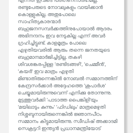
എന്നത് ഇവിടെ പരിഗണനാർഹമല്ല.
രണ്ടുപേരുടെ നോവലുകളും വായിക്കാൻ
കൊള്ളുകില്ല. അതുപോലെ
സാഹിത്യകാരന്മാർ
ബഹുജനസമ്പർക്കത്തിനുപോയാൽ ആദരം
അഭിനന്ദനം ഇവ നേടുകില്ല എന്ന് അവർ
ഗ്രഹിച്ചിട്ടുണ്ട്. കാളമൂത്രം പോലെ
എഴുതിയവരിൽ ആരും തന്നെ ജനതയുടെ
ബഹുമാനമാർജിച്ചിട്ടില്ല. തകഴി
ശിവശങ്കരപ്പിള്ള 'രണ്ടിടങ്ങഴി', 'ചെമ്മീൻ',
'കയർ' ഇവ മാത്രം എഴുതി
മിണ്ടാതിരുന്നെങ്കിൽ നോബൽ സമ്മാനത്തിന്
കേന്ദ്രസർക്കാർ അദ്ദേഹത്തെ 'ശുപാർശ'
ചെയ്യുമായിരുന്നുവെന്ന് എനിക്കു തോന്നുന്നു.
മുട്ടത്തുവർക്കി 'പാടാത്ത പൈങ്കിളി'യും
'മയിലാടും കുന്നും' 'ഫിഡിലും' മാത്രമെഴുതി
നിശ്ശബ്ദനായിരുന്നെങ്കിൽ ജ്ഞാനപീഠം
സമ്മാനം കിട്ടുമായിരുന്നു. സ്വീഡിഷ് അക്കാദമി
സെക്രട്ടറി ഇന്ത്യൻ പ്രധാനമന്ത്രിയോട്