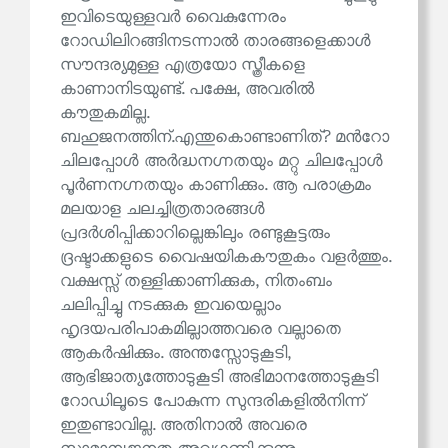
ഇവിടെയുള്ളവർ വൈകുന്നേരം
റോഡിലിറങ്ങിനടന്നാൽ താരങ്ങളെക്കാൾ
സൗന്ദര്യമുള്ള എത്രയോ സ്ത്രീകളെ
കാണാനിടയുണ്ട്. പക്ഷേ, അവരിൽ
കൗതുകമില്ല.
ബഹുജനത്തിന്.എന്തുകൊണ്ടാണിത്? മൻറോ
ചിലപ്പോൾ അർദ്ധനഗ്നതയും മറ്റു ചിലപ്പോൾ
പൂർണനഗ്നതയും കാണിക്കും. ആ പരാക്രമം
മലയാള ചലച്ചിത്രതാരങ്ങൾ
പ്രദർശിപ്പിക്കാറില്ലെങ്കിലും രണ്ടുകൂട്ടരും
ദ്രഷ്ടാക്കളുടെ വൈഷയികകൗതുകം വളർത്തും.
വക്ഷസ്സ് തള്ളിക്കാണിക്കുക, നിതംബം
ചലിപ്പിച്ചു നടക്കുക ഇവയെല്ലാം
ഹൃദയപരിപാകമില്ലാത്തവരെ വല്ലാതെ
ആകർഷിക്കും. അന്തസ്സോടുകൂടി,
ആഭിജാത്യത്തോടുകൂടി അഭിമാനത്തോടുകൂടി
റോഡിലൂടെ പോകുന്ന സുന്ദരികളിൽനിന്ന്
ഇതുണ്ടാവില്ല. അതിനാൽ അവരെ