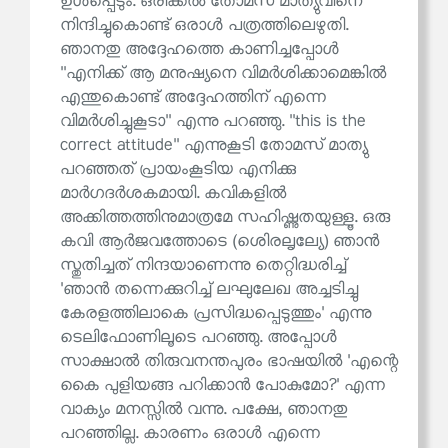
ഉൾപ്പെടും. ഒരിക്കൽ തോമസ് മാത്യുവിനെ
നിന്ദിച്ചുകൊണ്ട് ഒരാൾ പത്രത്തിലെഴുതി.
ഞാനതു അദ്ദേഹത്തെ കാണിച്ചപ്പോൾ
''എനിക്ക് ആ മനുഷ്യനെ വിമർശിക്കാമെങ്കിൽ
എന്തുകൊണ്ട് അദ്ദേഹത്തിന് എന്നെ
വിമർശിച്ചുകൂടാ'' എന്നു പറഞ്ഞു. ''this is the
correct attitude'' എന്നുകൂടി തോമസ് മാത്യു
പറഞ്ഞത് പ്രായംകൂടിയ എനിക്കു
മാർഗദർശകമായി. കവികളിൽ
അക്കിത്തത്തിനുമാത്രമേ സഹിഷ്ണുതയുള്ളൂ. ഒരു
കവി ആർജവത്തോടെ (ശെിരലൃല്യേ) ഞാൻ
സ്തുതിച്ചത് നിന്ദയാണെന്നു തെറ്റിദ്ധരിച്ച്
'ഞാൻ തന്നെക്കുറിച്ച് ലഘുലേഖ അച്ചടിച്ചു
കേരളത്തിലാകെ പ്രസിദ്ധപ്പെടുത്തും' എന്നു
ടെലിഫോണിലൂടെ പറഞ്ഞു. അപ്പോൾ
സാക്ഷാൽ തിരുവനന്തപുരം ഭാഷയിൽ 'എന്റെ
കൈ പുളിയങ്ങ പറിക്കാൻ പോകുമോ?' എന്ന
വാക്യം മനസ്സിൽ വന്നു. പക്ഷേ, ഞാനതു
പറഞ്ഞില്ല. കാരണം ഒരാൾ എന്നെ