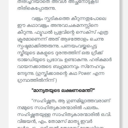
തിരിച്ചറിയാതെ അവൾ അച്ഛനോടുകൂടി
തിരികെപ്പോരുന്നു.
വജ്രം സ്ഫടികത്തെ കീറുന്നതുപോലെ
ഈ കഥാവജ്രം അനുവാചകമനസ്സിനെ
കീറുന്നു. ഫ്യൂഡൽ പ്രഭുവിന്റെ സെക്‌സ് എത്ര
ക്രൂരമാണെന്ന് അത് ആഴത്തോളം ചെന്നു
സ്പഷ്ടമാക്കിത്തരുന്നു. പണയംവയ്ക്കപ്പെട്ട
സ്ത്രീയുടെ മകളുടെ ദുരന്തത്തിന് ഒരു ഗ്രീക്ക്
ട്രാജഡിയുടെ പ്രഭാവം ഉണ്ടാകുന്നു. ഹരികുമാർ
വായനക്കാരുടെ ബഹുമാനവും സ്‌നേഹവും
നേടുന്നു. (ഗുസ്തിക്കാരന്റെ കഥ Power എന്ന
ഗ്രന്ഥത്തിൽനിന്ന്)
''മാന്യതയുടെ ലക്ഷണമെന്ത്?''
''സഹിഷ്ണുത; ആ ഗുണമില്ലാത്തവരാണ്
നമ്മുടെ സാഹിത്യകാരന്മാരിൽ പലരും.
സഹിഷ്ണുതയുള്ള സാഹിത്യകാരന്മാരിൽ ഒ.വി.
വിജയൻ, എം. തോമസ് മാത്യു ഇവർ