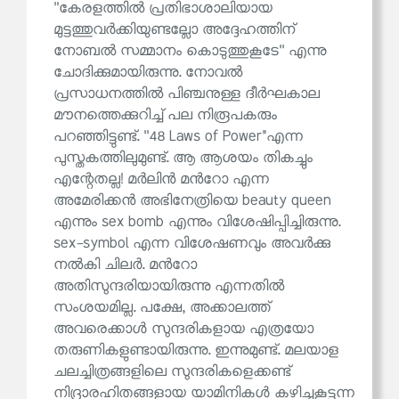
''കേരളത്തിൽ പ്രതിഭാശാലിയായ
മുട്ടത്തുവർക്കിയുണ്ടല്ലോ അദ്ദേഹത്തിന്
നോബൽ സമ്മാനം കൊടുത്തുകൂടേ'' എന്നു
ചോദിക്കുമായിരുന്നു. നോവൽ
പ്രസാധനത്തിൽ പിഞ്ചനുള്ള ദീർഘകാല
മൗനത്തെക്കുറിച്ച് പല നിരൂപകരും
പറഞ്ഞിട്ടുണ്ട്. ''48 Laws of Power"എന്ന
പുസ്തകത്തിലുമുണ്ട്. ആ ആശയം തികച്ചും
എന്റേതല്ല! മർലിൻ മൻറോ എന്ന
അമേരിക്കൻ അഭിനേത്രിയെ beauty queen
എന്നും sex bomb എന്നും വിശേഷിപ്പിച്ചിരുന്നു.
sex-symbol എന്ന വിശേഷണവും അവർക്കു
നൽകി ചിലർ. മൻറോ
അതിസുന്ദരിയായിരുന്നു എന്നതിൽ
സംശയമില്ല. പക്ഷേ, അക്കാലത്ത്
അവരെക്കാൾ സുന്ദരികളായ എത്രയോ
തരുണികളുണ്ടായിരുന്നു. ഇന്നുമുണ്ട്. മലയാള
ചലച്ചിത്രങ്ങളിലെ സുന്ദരികളെക്കണ്ട്
നിദ്രാരഹിതങ്ങളായ യാമിനികൾ കഴിച്ചുകൂട്ടുന്ന