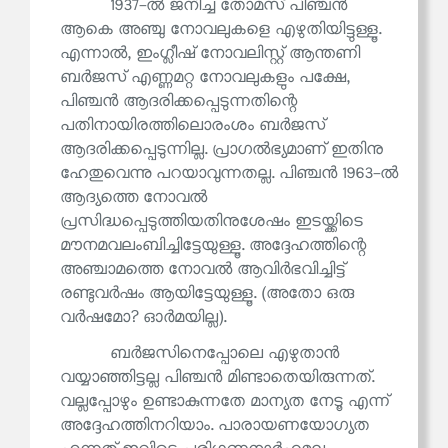
1937-ൽ ജനിച്ച തോമസ് പിഞ്ചൻ
ആകെ അഞ്ചു നോവലുകളെ എഴുതിയിട്ടുള്ളൂ.
എന്നാൽ, ഇംഗ്ലീഷ് നോവലിസ്റ്റ് ആന്തണി
ബർജസ് എണ്ണമറ്റ നോവലുകളും പക്ഷേ,
പിഞ്ചൻ ആദരിക്കപ്പെടുന്നതിന്റെ
പതിനായിരത്തിലൊരംശം ബർജസ്
ആദരിക്കപ്പെടുന്നില്ല. പ്രാഗൽഭ്യമാണ് ഇതിനു
ഹേതുവെന്നു പറയാവുന്നതല്ല. പിഞ്ചൻ 1963-ൽ
ആദ്യത്തെ നോവൽ
പ്രസിദ്ധപ്പെടുത്തിയതിനുശേഷം ഇടയ്ക്കിടെ
മൗനമവലംബിച്ചിട്ടേയുള്ളൂ. അദ്ദേഹത്തിന്റെ
അഞ്ചാമത്തെ നോവൽ ആവിർഭവിച്ചിട്ട്
രണ്ടുവർഷം ആയിട്ടേയുള്ളൂ. (അതോ ഒരു
വർഷമോ? ഓർമയില്ല).
ബർജസിനെപ്പോലെ എഴുതാൻ
വയ്യാഞ്ഞിട്ടല്ല പിഞ്ചൻ മിണ്ടാതെയിരുന്നത്.
വല്ലപ്പോഴും ഉണ്ടാകുന്നതേ മാന്യത നേടൂ എന്ന്
അദ്ദേഹത്തിനറിയാം. പാരായണയോഗ്യത