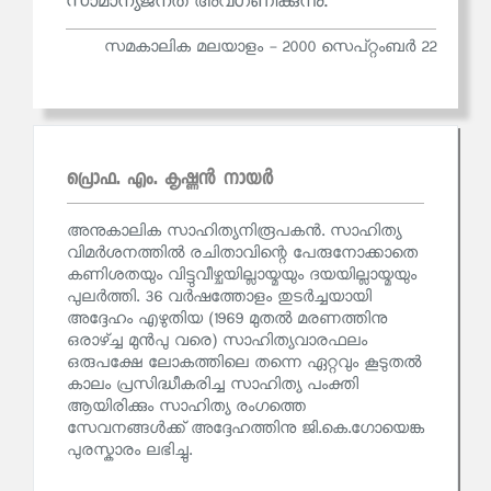
സാമാന്യജനത അവഗണിക്കുന്നു.
സമകാലിക മലയാളം - 2000 സെപ്റ്റംബര്‍ 22
പ്രൊഫ. എം. കൃഷ്ണന്‍ നായര്‍
അനുകാലിക സാഹിത്യനിരൂപകന്‍. സാഹിത്യ
വിമർശനത്തിൽ രചിതാവിന്റെ പേരുനോക്കാതെ
കണിശതയും വിട്ടുവീഴ്ചയില്ലായ്മയും ദയയില്ലായ്മയും
പുലർത്തി. 36 വർഷത്തോളം തുടർച്ചയായി
അദ്ദേഹം എഴുതിയ (1969 മുതൽ മരണത്തിനു
ഒരാഴ്ച്ച മുൻപു വരെ) സാഹിത്യവാരഫലം
ഒരുപക്ഷേ ലോകത്തിലെ തന്നെ ഏറ്റവും കൂടുതൽ
കാലം പ്രസിദ്ധീകരിച്ച സാഹിത്യ പംക്തി
ആയിരിക്കും സാഹിത്യ രംഗത്തെ
സേവനങ്ങൾക്ക് അദ്ദേഹത്തിനു ജി.കെ.ഗോയെങ്ക
പുരസ്കാരം ലഭിച്ചു.