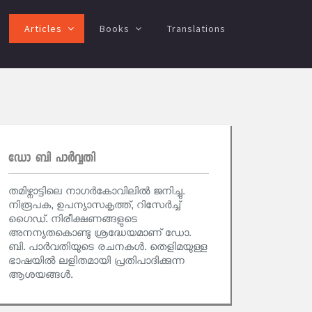
Articles
Books
Translations
ഡോ ബി പാര്‍വ്വതി
തമിഴ്നാട്ടിലെ നാഗര്‍കോവിലില്‍ ജനിച്ചു.
നിരൂപക, ഉപന്യാസകൃത്ത്, റിസേര്‍ച്ച്
ഗൈഡ്. നിരീക്ഷണങ്ങളുടെ
അനന്യതകൊണ്ടു ശ്രദ്ധേയമാണ് ഡോ.
ബി. പാര്‍വതിയുടെ രചനകള്‍. തെളിമയുള്ള
ഭാഷയില്‍ ലളിതമായി പ്രതിപാദിക്കുന്ന
ആശയങ്ങള്‍.