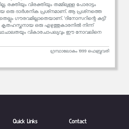
രക്തിയും വിരക്തിയും തമ്മിലുള്ള പോരാട്ടം
മായ ഒരു ദാർശനിക പ്രശ്‌നമാണ്. ആ പ്രശ്‌നത്തെ
തെല്ലും ഗൗരവമില്ലാതെയാണ്. 'ദിനോസറിന്റെ കുട്ടി'
യ കൃതഹസ്തനായ ഒരു എഴുത്തുകാരനിൽ നിന്ന്
ാത്ത വാചാലതയും വികാരചാപല്യവും ഈ നോവലിനെ
ഗ്രന്ഥാലോകം 1999 ഫെബ്രുവരി
Quick Links
Contact