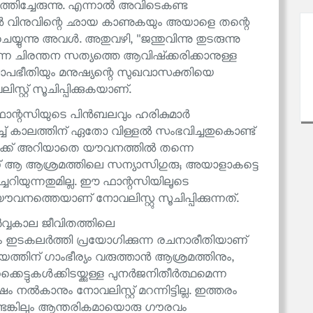
്തിച്ചേരുന്നു. എന്നാൽ അവിടെകണ്ട
 വിനുവിന്റെ ഛായ കാണുകയും അയാളെ തന്റെ
യുന്നു അവൾ. അതുവഴി, ''ജന്തുവിന്നു തുടരുന്നു
ന ചിരന്തന സത്യത്തെ ആവിഷ്‌ക്കരിക്കാനുള്ള
 പാപഭീതിയും മനുഷ്യന്റെ സുഖവാസക്തിയെ
സ്റ്റ് സൂചിപ്പിക്കുകയാണ്.
 ഫാന്റസിയുടെ പിൻബലവും ഹരികുമാർ
െച്ച് കാലത്തിന് ഏതോ വിള്ളൽ സംഭവിച്ചതുകൊണ്ട്
ക്ക് അറിയാതെ യൗവനത്തിൽ തന്നെ
് ആ ആശ്രമത്തിലെ സന്യാസിഗുരു; അയാളാകട്ടെ
ച്ചറിയുന്നതുമില്ല. ഈ ഫാന്റസിയിലൂടെ
നത്തെയാണ് നോവലിസ്റ്റു സൂചിപ്പിക്കുന്നത്.
വ്വകാല ജീവിതത്തിലെ
കളും ഇടകലർത്തി പ്രയോഗിക്കുന്ന രചനാരീതിയാണ്
രമേയത്തിന് ഗാംഭീര്യം വരുത്താൻ ആശ്രമത്തിനും,
്ടുകൾക്കിടയ്ക്കുള്ള പുനർജനിതീർത്ഥമെന്ന
ം നൽകാനും നോവലിസ്റ്റ് മറന്നിട്ടില്ല. ഇത്തരം
്ടെങ്കിലും ആന്തരികമായൊരു ഗൗരവം