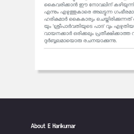
കൈവരിക്കാൻ ഈ നോവലിന് കഴിയുന്നില്ല. 
എന്നും എഴുത്തുകാരെ അലട്ടുന്ന ഗംഭീര
ഹരികുമാർ കൈകാര്യം ചെയ്തിരിക്കുന്നത് 
യും 'ശ്രീപാർവതിയുടെ പാദ' വും എഴുതി
വായനക്കാർ ഒരിക്കലും പ്രതീക്ഷിക്ക
ദുർബ്ബലമായൊരു രചനയാക്കുന്നു.
About E Harikumar