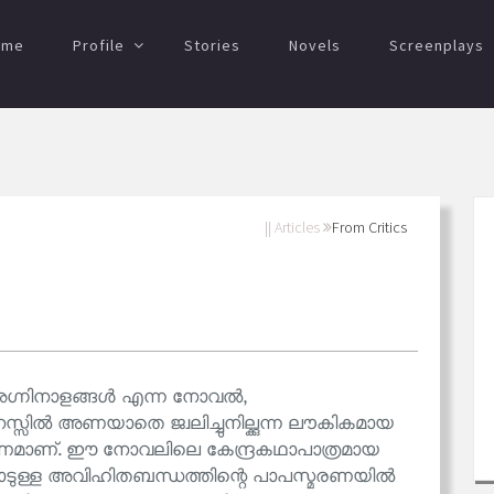
ome
Profile
Stories
Novels
Screenplays
|| Articles
From Critics
അഗ്നിനാളങ്ങൾ എന്ന നോവൽ,
സ്സിൽ അണയാതെ ജ്വലിച്ചുനില്ക്കുന്ന ലൗകികമായ
ഷണമാണ്. ഈ നോവലിലെ കേന്ദ്രകഥാപാത്രമായ
ുള്ള അവിഹിതബന്ധത്തിന്റെ പാപസ്മരണയിൽ