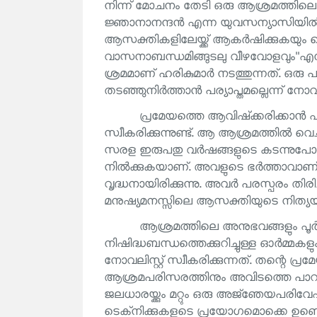
നിന്ന് മോചനം തേടി ഒരു ആശ്രമത്തിലെത
ജ്ഞാനാനന്ദൻ എന്ന യുവസന്യാസിയിൽ
ആസക്തികളിലേയ്ക്ക് ആകർഷിക്കുകയും ചെയ്
വാസനാബന്ധമിങ്ങുടലു വീഴവോളവും''എന്
ശ്രമമാണ് ഹരികുമാർ നടത്തുന്നത്. ഒരു
തടഞ്ഞുനിർത്താൻ പര്യാപ്തമല്ലെന്ന് നോവലി
പ്രമേയത്തെ ആവിഷ്‌ക്കരിക്കാൻ
സ്വീകരിക്കുന്നുണ്ട്. ആ ആശ്രമത്തിൽ വ
സരള ഇരുപതു വർഷങ്ങളുടെ കടന്നുപോ
നിൽക്കുകയാണ്. അവളുടെ ഭർത്താവാണ
വൃദ്ധനായിരിക്കുന്നു. അവർ പരസ്പരം തിരി
മനുഷ്യമനസ്സിലെ ആസക്തിയുടെ നിത്യയൗവ
ആശ്രമത്തിലെ അനുഭവങ്ങളും പൂർ
നിഷിദ്ധബന്ധത്തെക്കുറിച്ചുള്ള ഓർമ്മ
നോവലിസ്റ്റ് സ്വീകരിക്കുന്നത്. തന്റെ പ്
ആശ്രമപരിസരത്തിനും അവിടത്തെ പാറക്കെട
ജലധാരയ്ക്കും മറ്റും ഒരു അജ്‌ഞേയപരിവേഷ
ടെക്‌നിക്കുകളുടെ പ്രയോഗമൊക്കെ ഉണ