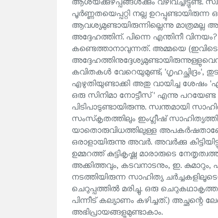
ആശയക്കുഴപ്പങ്ങൾക്കും വഴിവച്ചിട്ടുണ്ട്. സ
പൂർണ്ണതയെപ്പറ്റി നല്ല ഉറപ്പുണ്ടായിരുന്
ആവശ്യമുണ്ടായിരുന്നില്ലെന്നു മാത്രമല്ല
അദ്ദേഹത്തിന്. പിന്നെ എന്തിനീ വിനയ
കണ്ടെത്താനാവുന്നത്. അമ്മയെ (ഇവിട
അദ്ദേഹത്തിനുദ്ദേശ്യമുണ്ടായിരുന്നുള്ളുവെ
കവിതകൾ വേറെയുമുണ്ട്; 'ഗൃഹച്ഛിദ്രം', ത
എഴുതിയുണ്ടാക്കി അതു വായിച്ച ശേഷം '
ഒരു സിനിമാ നോട്ടീസ്' എന്നു പറയേണ്ട
പിടിപാടുണ്ടായിരുന്നു. സ്വന്തമായി സാഹി
സംസ്‌കൃതത്തിലും ഇംഗ്ലീഷ് സാഹിത്യത്തിലും
യാതൊരുവിധത്തിലുള്ള അപകർഷതാബോധവ
ഒരാളായിരുന്നു അവർ. അവർക്കു കിട്ടിയി
ഉമ്മറത്ത് കുട്ടികൃഷ്ണ മാരാരുടെ നേതൃത്
അക്കിത്തവും, കടവനാടനും, ഇ. കുമാറും,
നടത്തിയിരുന്ന സാഹിത്യ ചർച്ചകളിലൂടെ
ചെറുപ്പത്തിൽ മരിച്ചു. ഒരു ചെറുകഥാക
പിന്നീട് കല്യാണം കഴിച്ചത്.) അച്ഛന്റ
അഭിപ്രായങ്ങളുമുണ്ടാകാം.