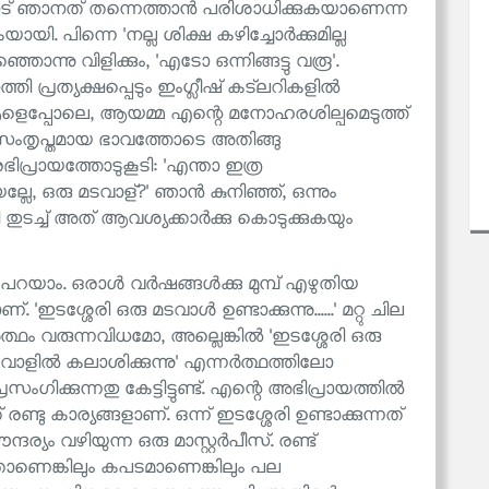
് പലപാട് ഞാനത് തന്നെത്താൻ പരിശാധിക്കുകയാണെന്ന
ി. പിന്നെ 'നല്ല ശിക്ഷ കഴിച്ചോർക്കുമില്ല
ൊന്നു വിളിക്കും, 'എടോ ഒന്നിങ്ങട്ടു വരൂ'.
്തി പ്രത്യക്ഷപ്പെടും ഇംഗ്ലീഷ് കട്‌ലറികളിൽ
 ആളെപ്പോലെ, ആയമ്മ എന്റെ മനോഹരശില്പമെടുത്ത്
ിൽ സംതൃപ്തമായ ഭാവത്തോടെ അതിങ്ങു
രഭിപ്രായത്തോടുകൂടി: 'എന്താ ഇത്ര
ലേ, ഒരു മടവാള്?' ഞാൻ കുനിഞ്ഞ്, ഒന്നും
 തുടച്ച് അത് ആവശ്യക്കാർക്കു കൊടുക്കുകയും
 പറയാം. ഒരാൾ വർഷങ്ങൾക്കു മുമ്പ് എഴുതിയ
ഇടശ്ശേരി ഒരു മടവാൾ ഉണ്ടാക്കുന്നു......' മറ്റു ചില
ം വരുന്നവിധമോ, അല്ലെങ്കിൽ 'ഇടശ്ശേരി ഒരു
ടവാളിൽ കലാശിക്കുന്നു' എന്നർത്ഥത്തിലോ
 പ്രസംഗിക്കുന്നതു കേട്ടിട്ടുണ്ട്. എന്റെ അഭിപ്രായത്തിൽ
ണ്ടു കാര്യങ്ങളാണ്. ഒന്ന് ഇടശ്ശേരി ഉണ്ടാക്കുന്നത്
ര്യം വഴിയുന്ന ഒരു മാസ്റ്റർപീസ്. രണ്ട്
താണെങ്കിലും കപടമാണെങ്കിലും പല