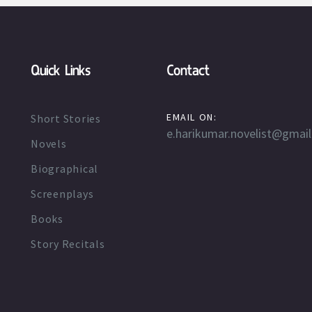
Quick Links
Contact
EMAIL ON:
Short Stories
e.harikumar.novelist@gmai
Novels
Biographical
Screenplays
Books
Story Recitals