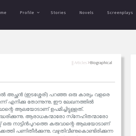
ome
Profile
Stories
Novels
Screenplays
|| Articles
Biographical
ിൽ അച്ഛൻ (ഇടശ്ശേരി) പറഞ്ഞ ഒരു കാര്യം വളരെ
ന്ന് എനിക്കു തോന്നുന്നു. ഈ ലേഖനത്തിൽ
ാന്റെ ആലയോടാണ് ഉപമിച്ചിട്ടുള്ളത്.
്ധരിക്കുന്നു. ആരാധകന്മാരോ സ്‌നേഹിതന്മാരോ
്ക്ക് ഒരു നാട്ടിൻപുറത്തെ കരുവാന്റെ ആലയോടാണ്
്കത്തി പണിതീർക്കുന്നു. വഴുതിവീണുകൊണ്ടിരിക്കുന്ന