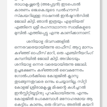
രാധാകൃഷ്ണന്റെ (അപ്പേട്ടൻ) ഇടപെടൽ
കാരണം ജെ.കെ.യുടെ ഡൽഹൗസി
സ്‌ക്വയറിലുള്ള നാഷനൽ ഇൻഷൂറൻസിൽ
ജോലി കിട്ടി. ഞാൻ ഇത്രയും എഴുതിയത്
എങ്ങിനെ ശ്രീ രംഗനാഥാനന്ദ സ്വാമികളുടെ
മുമ്പിൽ എത്തിപ്പെട്ടു എന്നു കാണിക്കാനാണ്.
ശനിയാഴ്ച ദിവസങ്ങളിൽ
ഒന്നരവരെയായിരുന്നു ഓഫീസ്. ആറു മാസം
കഴിഞ്ഞ് ഓഫീസ് മാറി, ഒരു എഞ്ചിനീയറിംഗ്
കമ്പനിയിൽ ജോലി കിട്ടി. അവിടെയും
ശനിയാഴ്ച ഒന്നര വരെയായിരുന്നു ജോലി.
ഉച്ചഭക്ഷണം കഴിഞ്ഞാൽ വൈകുന്നേരം
ഗോൽപാർക്കിലെ കോളജിൽ ക്ലാസു
തുടങ്ങുന്നതുവരെ ഒന്നും ചെയ്യാനില്ല. സിറ്റി
കോളജ് ശ്രീരാമകൃഷ്ണ മിഷന്റെ കൾച്ചറൽ
ഇൻസ്റ്റിറ്റിയൂട്ടിനുു പുറകിലായിരുന്നു. എന്നും
കോളജിൽ പോകുമ്പോൾ മനോഹരമായ ആ
കെട്ടിടം കാണും, ഒരു ദിവസം അതിൽ കയറി