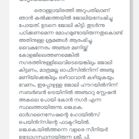
തൊള്ളായിരത്തി അറുപതിലാണ്
ഞാൻ കൽക്കത്തയിൽ ജോലിയന്വേഷിച്ചു
പോയത്. ഉടനെ ജോലി കിട്ടി. തുടർന്നു
പഠിക്കണമെന്ന മോഹമുണ്ടായിരുന്നതുകൊണ്ട്
അതിനുള്ള ശ്രമങ്ങൾ ആരംഭിച്ചു.
വൈകുന്നേരം അഞ്ചര മണിയ്ക്ക്
കോളജിലെത്തണമെങ്കിൽ
നഗരത്തിനുള്ളിലെവിടെയെങ്കിലും ജോലി
കിട്ടണം, മാത്രമല്ല ഓഫീസിൽനിന്ന് അഞ്ചു
മണിയ്‌ക്കെങ്കിലും ഒഴിവാവാൻ കഴിയുകയും
വേണം. ഇപ്പോഴുള്ള ജോലി ഹൗറയിൽനിന്ന്
സബർബൻ ട്രെയിനിൽ അഞ്ചാറു സ്റ്റേഷൻ
അകലെ പോയി കോൻ നഗർ എന്ന
സ്ഥലത്തായിരുന്നു. ജെ.കെ.
ഓർഗനൈസേഷന്റെ ഹോയിൽസ്
പെയിൻറ്‌സിന്റെ ഫാക്ടറിയിൽ.
ജെ.കെ.യിൽത്തന്നെ വളരെ സീനിയർ
ഉദ്യോഗസ്ഥനായിരുന്ന ശ്രീ. പി.