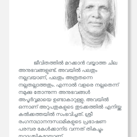
ജീവിതത്തിൽ മറക്കാൻ വയ്യാത്ത ചില
അനുഭവങ്ങളുണ്ട്. അവയിൽ പലതും
നല്ലവയാണ്, പലതും അത്രതന്നെ
നല്ലതല്ലാത്തതും. എന്നാൽ വളരെ നല്ലതെന്ന്
നമുക്കു തോന്നുന്ന അനുഭവങ്ങൾ
അപൂർവ്വമായെ ഉണ്ടാകാറുള്ളു. അവയിൽ
ഒന്നാണ് അറുപതുകളുടെ തുടക്കത്തിൽ എനിയ്ക്കു
കൽക്കത്തയിൽ സംഭവിച്ചത്. ശ്രീ
രംഗനാഥാനന്ദസ്വാമികളുടെ പ്രഭാഷണ
പരമ്പര കേൾക്കാനിട വന്നത് തികച്ചും
യാദൃശ്ചികമായാണ്.