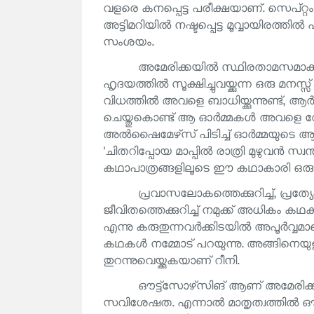
വളരെ കനപ്പെട്ട പരീക്ഷയാണ്. സെപ്റ്റ
അട്ടിമറിയിൽ നഷ്ടപ്പെട്ട മൂവ്വായിരത്
സംശയം.
അമേരിക്കയിൽ സ്ഥിരതാമസമാക്കിയെ
ഹൃദയത്തിൽ സൂക്ഷിച്ചുവയ്ക്കുന്ന ഒരു മ
വിധത്തിൽ അവളെ ബാധിയ്ക്കുന്നുണ്ട്, ആ
ചെയ്തുകൊണ്ട് ആ ഓർമ്മകൾ അവളെ വേട്ടയാടു
അൽഷൈമേഴ്‌സ് പിടിച്ച് ഓർമ്മയുടെ ആണ്ട
'ചിതറിപ്പോയ മാപ്പിൽ രാത്രി മുഴുവൻ സ്വ
കഥാപാത്രങ്ങളിലൂടെ ഈ കഥാകാരി ഒരു പ
പ്രവാസലോകത്തെക്കുറിച്ച്, പ്രത്
ജീവിതത്തെക്കുറിച്ച് നമുക്ക് അധികം കഥകള
എന്നു കരുതുന്നവർക്കിടയിൽ അപൂർവ്വമായെങ്
കഥകൾ നമ്മോട് പറയുന്നു. അങ്ങിനെയുള്
തുറന്നുവെയ്ക്കുകയാണ് റീനി.
ഔട്ട്‌സോഴ്‌സിങ് ആണ് അമേരിക്ക
സവിശേഷത. എന്നാൽ മാതൃത്വത്തിൽ ഔട്ട