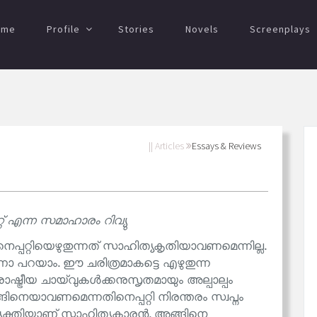
ome
Profile
Stories
Novels
Screenplays
|| Articles
Essays & Reviews
്റ് എന്ന സമാഹാരം റിവ്യു
പറ്റിയെഴുതുന്നത് സാഹിത്യകൃതിയാവണമെന്നില്ല.
 പറയാം. ഈ ചരിത്രമാകട്ടെ എഴുതുന്ന
ാഷ്ട്രീയ ചായ്‌വുകൾക്കനുസൃതമായും അല്പാല്പം
എങ്ങിനെയാവണമെന്നതിനെപ്പറ്റി നിരന്തരം സ്വപ്നം
 വ്യക്തിയാണ് സാഹിത്യകാരൻ. അങ്ങിനെ