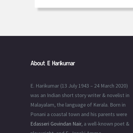
About E Harikumar
E. Harikumar (13 July 1943 – 24 March 2020)
was an Indian short story writer & novelist in
Malayalam, the language of Kerala. Born in
Ponani a coastal town and his parents were
Edasseri Govindan Nair
, a well-known poet &