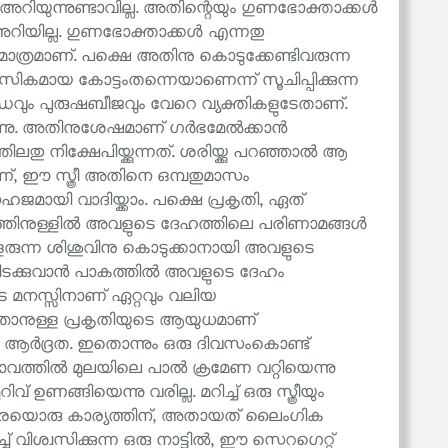
അറിയുന്നുണ്ടാവില്ല. അതിന്റെയും ഗുണഭോക്താക്കൾ
അറിയില്ല. ഗുണഭോക്താക്കൾ എന്നതു
ടം മാത്രമാണ്. പക്ഷെ അതിനു കൊടുക്കേണ്ടിവരുന്ന
മാനസികമായ കോട്ടംതന്നെയാണെന്ന് സൂചിപ്പിക്കുന്ന
ഡവും പുരുഷബീജവും വേറെ വ്യക്തികളുടേതാണ്.
്നു. അതിനുശേഷമാണ് ഗർഭമേൽക്കാൻ
ലതു നിക്ഷേപിയ്ക്കുന്നത്. ശരിയ്ക്കു പറഞ്ഞാൽ ആ
്, ഈ സ്ത്രീ അതിനെ ഒമ്പതുമാസം
ിസഹജമായി വാദിയ്ക്കാം. പക്ഷെ പ്രകൃതി, ഏത്
്തിനുള്ളിൽ അവളുടെ ദേഹത്തിലെ പരിണാമങ്ങൾ
 വളരുന്ന ശിശുവിനു കൊടുക്കാനായി അവളുടെ
്ക്ക് കിടക്കുവാൻ പാകത്തിൽ അവളുടെ ദേഹം
വളുടെ മനസ്സിനാണ് ഏറ്റവും വലിയ
ത്താനുള്ള പ്രകൃതിയുടെ ആയുധമാണ്
ം, ആർദ്രത. ഇതൊന്നും ഒരു ദിവസംകൊണ്ട്
 അഭാവത്തിൽ മുലയിലെ പാൽ ക്രമേണ വറ്റിയെന്നു
 ഉണങ്ങിയെന്നു വരില്ല. മറിച്ച് ഒരു സ്ത്രീയും
ഒരേയൊരു കാര്യത്തിന്, അതായത് ലൈംഗിക
ച് വിശ്വസിക്കുന്ന ഒരു നാട്ടിൽ, ഈ സെറഗെറ്റ്