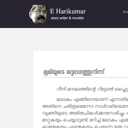
H
ഭൂമിയുടെ മറുഭാഗത്തുനിന്ന്
റീനി മമ്പലത്തിന്റെ റിട്ടേൺ ഫ്ലൈറ
ലോകം എങ്ങിനെയാണ് എന്നതിനെപ്
അതിനെ ചരിത്രമെന്നോ നാൾവഴിയെന്നോ
വ്യക്തിയുടെ അഭിരുചികൾക്കനുസരിച്ചും ര
മാറ്റുകയും ചെയ്യാറുണ്ട്. മറിച്ച് ലോകം 
കാണുകയും എഴുതുകയും ചെയ്യുന്ന ഒരു