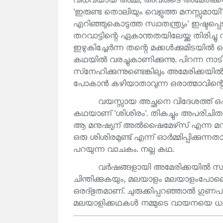
വിധവയായ അമ്മ, അവരുടെ അമേരിക്കയിലേ
'ഇരുണ്ട തൊലിയും വെളുത്ത മനസ്സുമായി' ന
എറിഞ്ഞുകൊടുത്ത സ്വാതന്ത്ര്യം' ഇഷ്ടപ്പ
തറവാട്ടിന്റെ ഏകാന്തതയിലേയ്ക്കു തിരിച്
ഇഴുകിച്ചേർന്ന തന്റെ മക്കൾക്കുമിടയിൽ 
കഥയിൽ വരച്ചുകാണിക്കുന്നു. പിറന്ന ന
സ്‌നേഹിക്കുന്നുണ്ടെങ്കിലും അമേരിക്കയിൽ
പോകാൻ കഴിയാതാവുന്ന ഒരാത്മാവിന്
വയസ്സായ അച്ഛനെ വിദേശത്ത് ഒപ്പ
കഥയാണ് 'ശിശിരം'. തികച്ചും അപരിചിതമ
ആ മനുഷ്യന് അൽഷൈമേഴ്‌സ് എന്ന മറവിര
ഒരു ശിശിരമുണ്ട് എന്ന് ഓർമ്മിപ്പി
പറയുന്ന വാചകം. നല്ല കഥ.
വർഷങ്ങളായി അമേരിക്കയിൽ സ്
ചിന്തിക്കുകയും, മലയാളം മലയാളംപോലെ
ഒരദ്ഭുതമാണ്. ചുരുക്കിപ്പറഞ്ഞാൽ ഗു
മലയാളിക്കഥകൾ നമ്മുടെ വായനയെ ധന്യമ