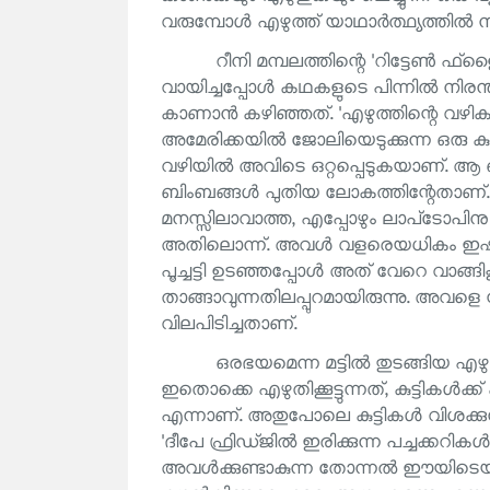
വരുമ്പോൾ എഴുത്ത് യാഥാർത്ഥ്യത്തിൽ നിന്
റീനി മമ്പലത്തിന്റെ 'റിട്ടേൺ ഫ്
വായിച്ചപ്പോൾ കഥകളുടെ പിന്നിൽ നിരന്
കാണാൻ കഴിഞ്ഞത്. 'എഴുത്തിന്റെ വഴികൾ
അമേരിക്കയിൽ ജോലിയെടുക്കുന്ന ഒരു 
വഴിയിൽ അവിടെ ഒറ്റപ്പെടുകയാണ്. ആ 
ബിംബങ്ങൾ പുതിയ ലോകത്തിന്റേതാണ്. 
മനസ്സിലാവാത്ത, എപ്പോഴും ലാപ്‌ടോപിനു മു
അതിലൊന്ന്. അവൾ വളരെയധികം ഇഷ്ടപ്പ
പൂച്ചട്ടി ഉടഞ്ഞപ്പോൾ അത് വേറെ വാങ്ങി
താങ്ങാവുന്നതിലപ്പുറമായിരുന്നു. അവളെ
വിലപിടിച്ചതാണ്.
ഒരഭയമെന്ന മട്ടിൽ തുടങ്ങിയ എഴു
ഇതൊക്കെ എഴുതിക്കൂട്ടുന്നത്, കുട്ടികൾക്ക
എന്നാണ്. അതുപോലെ കുട്ടികൾ വിശക്കുന്നു 
'ദീപേ ഫ്രിഡ്ജിൽ ഇരിക്കുന്ന പച്ചക്കറി
അവൾക്കുണ്ടാകുന്ന തോന്നൽ ഈയിടെയായ