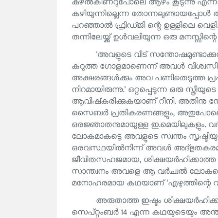
കുഴൽകിണറുപോലെ ആഴം കൂടുന്നു എന്ന
കഴിയുന്നില്ലെന്ന തോന്നലുണ്ടായപ്പോൾ അവ
പറഞ്ഞാൽ ഫ്രിഡ്ജി ന്റെ ഉള്ളിലെ വെളിച
തന്നിലേയ്ക്ക് ഉൾവലിയുന്ന ഒരു മനസ്സിന
'അവളുടെ വീട് സന്തോഷമുണ്ടാക്കുന
കറുത്ത ഗോളമാണെന്ന് അവൾ വിശ്വസിച്ചിരു
അക്ഷരങ്ങൾക്കും അവ പണിതെടുത്ത പ്രപഞ്
നിറമായിരുന്നു.' ഒറ്റപ്പെടുന്ന ഒരു സ്ത
ആവിഷ്‌കരിക്കുകയാണ് റീനി. അതിനു നേര
സൈബർ പ്രതികരണങ്ങളും, അതുപോലെ ഒ
ഒരജ്ഞാതനുമായുള്ള ഇ.മെയിലുകളും. വർച
ലോകമാകട്ടെ അവളുടെ സ്വന്തം സൃഷ്ടിയ
ഒരവസ്ഥയിൽനിന്ന് അവൾ അദ്ഭുതകരമായ
ജീവിതസഹജമായ, ശിക്ഷയർഹിക്കാത്ത അ
സാന്ത്വനം അവളെ ആ വർച്വൽ ലോകത്തെ 
മനോഹരമായ കഥയാണ് 'എഴുത്തിന്റെ വ
അരുതാത്ത ഇഷ്ടം ശിക്ഷയർഹിക
സെപ്റ്റംബർ 14 എന്ന കഥയുടെയും അന്ത