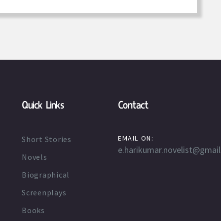
Quick Links
Contact
EMAIL ON:
Short Stories
e.harikumar.novelist@gmai
Novels
Biographical
Screenplays
Books