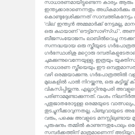
സാധാരണമായിട്ടുണ്ടെന്ന കാര്യം ആരും 
ഇന്ത്യക്കാരാണെന്നതും അധികമാർക്കും 
കൊണ്ടുദ്ദേശിക്കുന്നത് സാമ്പത്തികനേട്
'വില' ഇന്ത്യൻ അമ്മമാർക്ക് നേട്ടമല്ല, 
ഒരു കഥയാണ് 'ഔട്ട്‌സോഴ്‌സ്ഡ്'. അണ്
ബീജസംയോജനം ലാബിൽവെച്ചു നടക്കുന
സന്നദ്ധയായ ഒരു സ്ത്രീയുടെ ഗർഭപാത്രത്തി
ഗർഭസ്ഥശിശു മറ്റൊരു ദമ്പതികളുടേതാണ
ചുമക്കുന്നുവെന്നേയുള്ളു. ഇത്രയും യുക്ത
സാധാരണ സ്ത്രീയെയും ഈ ഒമ്പതുമാസത
വഴി ഒരമ്മയാക്കുന്നു. ഗർഭപാത്രത്തിൽ
മുലകളിൽ പാൽ നിറയ്ക്കുന്നു, ഒരു കുട്ടിയ
വികസിപ്പിയ്ക്കുന്നു. എല്ലാറ്റിനുമുപരി അ
പരിണാമമുണ്ടാക്കുന്നത്. വംശം നിലനിർ
പുതുജാതരോടുള്ള ഒരമ്മയുടെ വാത്സല്യ
തുടച്ചുനീക്കാവുന്നതല്ല. പിഞ്ചുവായുടെ
വരും, പക്ഷെ അവളുടെ മനസ്സിലുണ്ടായ മുറിവ്
പുരുഷനും തമ്മിൽ കാണുന്നതുപോലും 
സമ്പർക്കത്തിന് മാത്രമാണെന്ന് അടിയുറച്