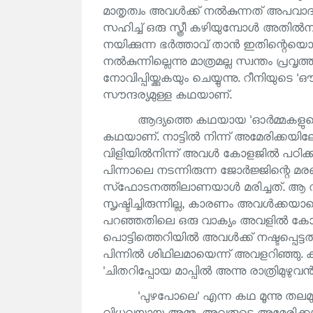
മാതൃത്വം അവൾക്ക് നൽകുന്നത് അപവാദങ്ങ
സഹിച്ച് ഒരു സ്ത്രീ കഴിയുമ്പോൾ അതിൽനി
നയിക്കുന്ന ഭർത്താവ് താൻ ഇതിന്റെയൊന്നും
നൽകുന്നില്ലെന്നു മാത്രമല്ല സ്വന്തം പ
നോവിപ്പിയ്ക്കുകയും ചെയ്യുന്നു. റീനിയു
സൗന്ദര്യമുള്ള കഥയാണ്.
ആദ്യത്തെ കഥയായ 'ഓർമ്മകളുടെ ഭ
കഥയാണ്. നാട്ടിൽ നിന്ന് അമേരിക്കയില
വിളിയിൽനിന്ന് അവൾ കോളജിൽ പഠിക്കു
പിന്നാലെ നടന്നിരുന്ന ജോർജ്ജിന്റെ മര
സ്‌ഫോടനത്തിലാണയാൾ മരിച്ചത്. ആ 
സൃഷ്ടിച്ചിരുന്നില്ല, കാരണം അവൾക്കയാ
പറഞ്ഞതിലെ ഒരു വാക്യം അവളിൽ കോളിള
പൊട്ടിത്തെറിയിൽ അവൾക്ക് നഷ്ടപ്പെട്ടത്
പിന്നിൽ ശിഥിലമായെന്ന് അവളറിഞ്ഞു. 
'ചിതറിപ്പോയ മാപ്പിൽ അന്നു രാത്രിമുഴു
'പുഴപോലെ' എന്ന കഥ മൂന്നു തലമു