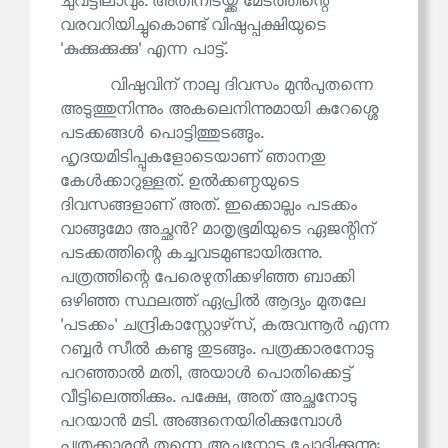
ചുവട്ടിലാവും. അതിനിടയ്ക്ക് മേടത്തിന്റെ
വരവറിയിച്ചുകൊണ്ട് വിഷുപ്പക്ഷിയുടെ
'കുക്കുക്കുക്കു' എന്ന പാട്ട്.
വിഷുവിന് നാലു ദിവസം മുൻപുതന്നെ
അടുത്തുനിന്നും അകലെനിന്നുമായി കുറേശ്ശെ
പടക്കങ്ങൾ പൊട്ടിത്തുടങ്ങും.
ഹൃദയമിടിപ്പുകളോടെയാണ് ഞാനതു
കേൾക്കാറുള്ളത്. ഉൽക്കണ്ഠയുടെ
ദിവസങ്ങളാണ് അത്. ഇക്കൊല്ലം പടക്കം
വാങ്ങുമോ അച്ഛൻ? മാതൃഭൂമിയുടെ ഏജന്റിന്
പടക്കത്തിന്റെ കച്ചവടമുണ്ടായിരുന്നു.
പത്രത്തിന്റെ പേരെഴുതിക്കഴിഞ്ഞ ബാക്കി
ഒഴിഞ്ഞ സ്ഥലത്ത് ഏപ്രിൽ ആദ്യം മുതലേ
'പടക്കം' ചന്ദ്രികാസ്റ്റോഴ്‌സ്, കരുവന്നൂർ എന്ന
റബ്ബർ സീൽ കണ്ടു തുടങ്ങും. പത്രക്കാരനോടു
പറഞ്ഞാൽ മതി, അയാൾ പൊതിക്കെട്ട്
വീട്ടിലെത്തിക്കും. പക്ഷേ, അത് അച്ഛനോടു
പറയാൻ മടി. അങ്ങനെയിരിക്കുമ്പോൾ
പത്രക്കാരൻ തന്നെ അച്ഛനോടു ചോദിക്കുന്നു: