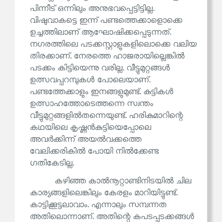
പിന്നീട് ഒന്നിലും അനുഭവപ്പെട്ടിട്ടില്ല.
വിഷുവാകട്ടെ ഇന്ന് പണ്ടത്തെക്കാളൊക്കെ
ഉച്ചത്തിലാണ് ആഘോഷിക്കപ്പെടുന്നത്.
നഗരത്തിലെ പടക്കസ്റ്റാളുകളിലൊക്കെ വലിയ
തിരക്കാണ്. നേരത്തെ ഹാജരായില്ലെങ്കിൽ
പടക്കം കിട്ടിയെന്നു വരില്ല. വീട്ടുമുറ്റങ്ങൾ
ഉത്സവപ്പറമ്പുകൾ പോലെയാണ്.
പണ്ടത്തേക്കാളും ഇനങ്ങളുമുണ്ട്. കുട്ടികൾ
ഉത്സാഹത്തോടെത്തന്നെ സ്വന്തം
വീട്ടുമുറ്റങ്ങളിൽതന്നെയുണ്ട്. ഹരികുമാറിന്റെ
കഥയിലെ കൃഷ്ണൻകുട്ടിയെപ്പോലെ
അവർക്കിന്ന് അയൽവക്കത്തെ
വേലിക്കരികിൽ പോയി നിൽക്കേണ്ട
ഗതികേടില്ല.
കഴിഞ്ഞ കാൽനൂറ്റാണ്ടിനിടയിൽ ചില
കാര്യങ്ങളിലെങ്കിലും കേരളം മാറിയിട്ടുണ്ട്.
കാട്ടിക്കൂട്ടലാവാം. എന്നാലും സമ്പന്നത
അതിലൊന്നാണ്. അതിന്റെ കപടപ്പടക്കങ്ങൾ