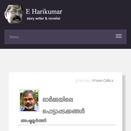
Menu
|| Articles
From Critics
ഓര്‍മ്മയിലെ
പൊട്ടാപ്പടക്കങ്ങള്‍
അഷ്ടമൂര്‍ത്തി