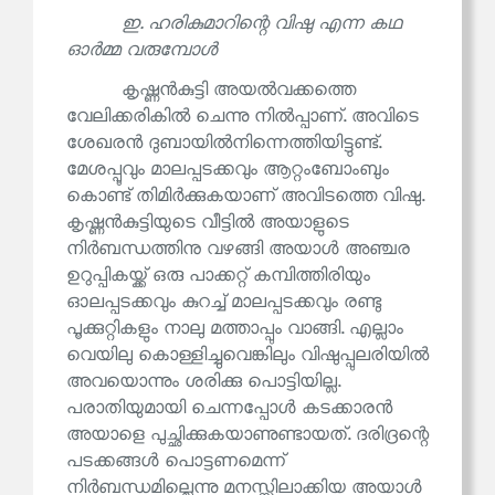
ഇ. ഹരികുമാറിന്റെ വിഷു എന്ന കഥ
ഓർമ്മ വരുമ്പോൾ
കൃഷ്ണൻകുട്ടി അയൽവക്കത്തെ
വേലിക്കരികിൽ ചെന്നു നിൽപ്പാണ്. അവിടെ
ശേഖരൻ ദുബായിൽനിന്നെത്തിയിട്ടുണ്ട്.
മേശപ്പൂവും മാലപ്പടക്കവും ആറ്റംബോംബും
കൊണ്ട് തിമിർക്കുകയാണ് അവിടത്തെ വിഷു.
കൃഷ്ണൻകുട്ടിയുടെ വീട്ടിൽ അയാളുടെ
നിർബന്ധത്തിനു വഴങ്ങി അയാൾ അഞ്ചര
ഉറുപ്പികയ്ക്ക് ഒരു പാക്കറ്റ് കമ്പിത്തിരിയും
ഓലപ്പടക്കവും കുറച്ച് മാലപ്പടക്കവും രണ്ടു
പൂക്കുറ്റികളും നാലു മത്താപ്പും വാങ്ങി. എല്ലാം
വെയിലു കൊള്ളിച്ചുവെങ്കിലും വിഷുപ്പുലരിയിൽ
അവയൊന്നും ശരിക്കു പൊട്ടിയില്ല.
പരാതിയുമായി ചെന്നപ്പോൾ കടക്കാരൻ
അയാളെ പുച്ഛിക്കുകയാണുണ്ടായത്. ദരിദ്രന്റെ
പടക്കങ്ങൾ പൊട്ടണമെന്ന്
നിർബന്ധമില്ലെന്നു മനസ്സിലാക്കിയ അയാൾ