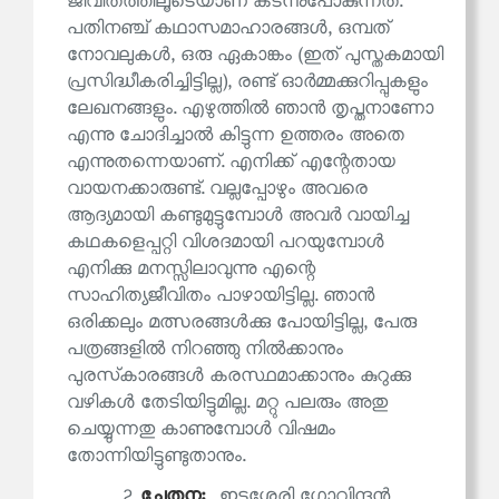
ജീവിതത്തിലൂടെയാണ് കടന്നുപോകുന്നത്.
പതിനഞ്ച് കഥാസമാഹാരങ്ങൾ, ഒമ്പത്
നോവലുകൾ, ഒരു ഏകാങ്കം (ഇത് പുസ്തകമായി
പ്രസിദ്ധീകരിച്ചിട്ടില്ല), രണ്ട് ഓർമ്മക്കുറിപ്പുകളും
ലേഖനങ്ങളും. എഴുത്തിൽ ഞാൻ തൃപ്തനാണോ
എന്നു ചോദിച്ചാൽ കിട്ടുന്ന ഉത്തരം അതെ
എന്നുതന്നെയാണ്. എനിക്ക് എന്റേതായ
വായനക്കാരുണ്ട്. വല്ലപ്പോഴും അവരെ
ആദ്യമായി കണ്ടുമുട്ടുമ്പോൾ അവർ വായിച്ച
കഥകളെപ്പറ്റി വിശദമായി പറയുമ്പോൾ
എനിക്കു മനസ്സിലാവുന്നു എന്റെ
സാഹിത്യജീവിതം പാഴായിട്ടില്ല. ഞാൻ
ഒരിക്കലും മത്സരങ്ങൾക്കു പോയിട്ടില്ല, പേരു
പത്രങ്ങളിൽ നിറഞ്ഞു നിൽക്കാനും
പുരസ്‌കാരങ്ങൾ കരസ്ഥമാക്കാനും കുറുക്കു
വഴികൾ തേടിയിട്ടുമില്ല. മറ്റു പലരും അതു
ചെയ്യുന്നതു കാണുമ്പോൾ വിഷമം
തോന്നിയിട്ടുണ്ടുതാനും.
2.
ചേതന:
ഇടശ്ശേരി ഗോവിന്ദൻ