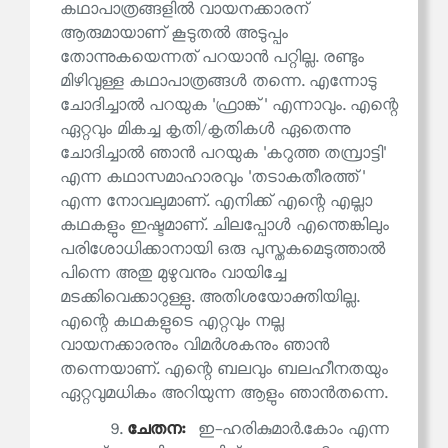
കഥാപാത്രങ്ങളിൽ വായനക്കാരന്
ആരുമായാണ് കൂടുതൽ അടുപ്പം
തോന്നുകയെന്നത് പറയാൻ പറ്റില്ല. രണ്ടും
മിഴിവുള്ള കഥാപാത്രങ്ങൾ തന്നെ. എന്നോടു
ചോദിച്ചാൽ പറയുക 'ഫ്രാങ്ക്' എന്നാവും. എന്റെ
ഏറ്റവും മികച്ച കൃതി/കൃതികൾ ഏതെന്നു
ചോദിച്ചാൽ ഞാൻ പറയുക 'കറുത്ത തമ്പ്രാട്ടി'
എന്ന കഥാസമാഹാരവും 'തടാകതീരത്ത്'
എന്ന നോവലുമാണ്. എനിക്ക് എന്റെ എല്ലാ
കഥകളും ഇഷ്ടമാണ്. ചിലപ്പോൾ എന്തെങ്കിലും
പരിശോധിക്കാനായി ഒരു പുസ്തകമെടുത്താൽ
പിന്നെ അതു മുഴുവനും വായിച്ചേ
മടക്കിവെക്കാറുള്ളു. അതിശയോക്തിയില്ല.
എന്റെ കഥകളുടെ എറ്റവും നല്ല
വായനക്കാരനും വിമർശകനും ഞാൻ
തന്നെയാണ്. എന്റെ ബലവും ബലഹീനതയും
ഏറ്റവുമധികം അറിയുന്ന ആളും ഞാൻതന്നെ.
9.
ചേതന:
ഇ-ഹരികുമാർ.കോം എന്ന