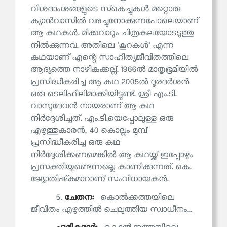
വിശദാംശങ്ങളുടെ സ്‌കെച്ചുകൾ മറ്റൊരു
ക്യാൻവാസിൽ വരച്ചുനോക്കുന്നപോലെയാണ്
ആ കഥകൾ. മിക്കവാറും ചിത്രകലയോടടുത്തു
നിൽക്കുന്നവ. അതിലെ 'കൂറകൾ' എന്ന
കഥയാണ് എന്റെ സാഹിത്യജീവിതത്തിലെ
ആദ്യത്തെ നാഴികക്കല്ല്. 1966ൽ മാതൃഭൂമിയിൽ
പ്രസിദ്ധീകരിച്ച ആ കഥ 2005ൽ ദൂരദർശൻ
ഒരു ടെലിഫിലിമാക്കിയിട്ടുണ്ട്. ശ്രീ എം.ടി.
വാസുദേവൻ നായരാണ് ആ കഥ
നിർദ്ദേശിച്ചത്. എം.ടി.യെപ്പോലുള്ള ഒരു
എഴുത്തുകാരൻ, 40 കൊല്ലം മുമ്പ്
പ്രസിദ്ധീകരിച്ച ഒരു കഥ
നിർദ്ദേശിക്കണമെങ്കിൽ ആ കഥയ്ക്ക് ഇപ്പോഴും
പ്രസക്തിയുണ്ടെന്നല്ലെ കാണിക്കുന്നത്. കെ.
ജ്യോതിഷ്‌കുമാറാണ് സംവിധായകൻ.
5.
ചേതന:
കൊൽക്കത്തയിലെ
ജീവിതം എഴുത്തിൽ ചെലുത്തിയ സ്വാധീനം...