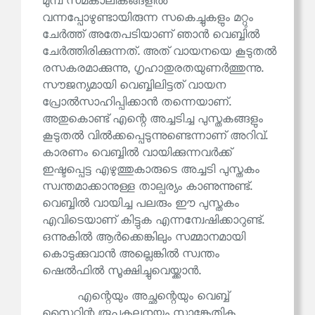
മുമ്പ് സമകാലികങ്ങളിൽ
വന്നപ്പോഴുണ്ടായിരുന്ന സകെച്ചുകളും മറ്റും
ചേർത്ത് അതേപടിയാണ് ഞാൻ വെബ്ബിൽ
ചേർത്തിരിക്കുന്നത്. അത് വായനയെ കൂടുതൽ
രസകരമാക്കുന്നു, ഗൃഹാതുരതയുണർത്തുന്നു.
സൗജന്യമായി വെബ്ബിലിട്ടത് വായന
പ്രോൽസാഹിപ്പിക്കാൻ തന്നെയാണ്.
അതുകൊണ്ട് എന്റെ അച്ചടിച്ച പുസ്തകങ്ങളും
കൂടുതൽ വിൽക്കപ്പെടുന്നുണ്ടെന്നാണ് അറിവ്.
കാരണം വെബ്ബിൽ വായിക്കുന്നവർക്ക്
ഇഷ്ടപ്പെട്ട എഴുത്തുകാരുടെ അച്ചടി പുസ്തകം
സ്വന്തമാക്കാനുള്ള താല്പര്യം കാണുന്നുണ്ട്.
വെബ്ബിൽ വായിച്ച പലരും ഈ പുസ്തകം
എവിടെയാണ് കിട്ടുക എന്നന്വേഷിക്കാറുണ്ട്.
ഒന്നുകിൽ ആർക്കെങ്കിലും സമ്മാനമായി
കൊടുക്കുവാൻ അല്ലെങ്കിൽ സ്വന്തം
ഷെൽഫിൽ സൂക്ഷിച്ചുവെയ്ക്കാൻ.
എന്റെയും അച്ഛന്റെയും വെബ്ബ്
സൈറ്റിന്റ രൂപകല്പനയും സാങ്കേതിക