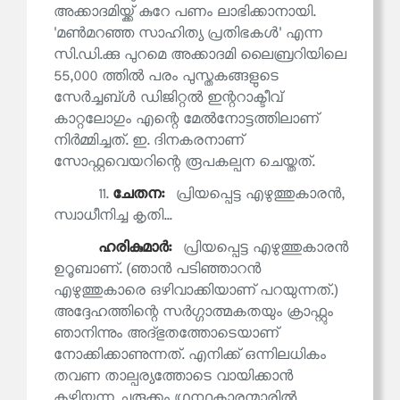
അക്കാദമിയ്ക്ക് കുറേ പണം ലാഭിക്കാനായി.
'മൺമറഞ്ഞ സാഹിത്യ പ്രതിഭകൾ' എന്ന
സി.ഡി.ക്കു പുറമെ അക്കാദമി ലൈബ്രറിയിലെ
55,000 ത്തിൽ പരം പുസ്തകങ്ങളുടെ
സേർച്ചബ്ൾ ഡിജിറ്റൽ ഇന്ററാക്ടീവ്
കാറ്റലോഗും എന്റെ മേൽനോട്ടത്തിലാണ്
നിർമ്മിച്ചത്. ഇ. ദിനകരനാണ്
സോഫ്റ്റവെയറിന്റെ രൂപകല്പന ചെയ്തത്.
11.
ചേതന:
പ്രിയപ്പെട്ട എഴുത്തുകാരൻ,
സ്വാധീനിച്ച കൃതി...
ഹരികുമാര്‍:
പ്രിയപ്പെട്ട എഴുത്തുകാരൻ
ഉറൂബാണ്. (ഞാൻ പടിഞ്ഞാറൻ
എഴുത്തുകാരെ ഒഴിവാക്കിയാണ് പറയുന്നത്.)
അദ്ദേഹത്തിന്റെ സർഗ്ഗാത്മകതയും ക്രാഫ്റ്റും
ഞാനിന്നും അദ്ഭുതത്തോടെയാണ്
നോക്കിക്കാണുന്നത്. എനിക്ക് ഒന്നിലധികം
തവണ താല്പര്യത്തോടെ വായിക്കാൻ
കഴിയുന്ന ചുരുക്കം ഗ്രന്ഥകാരന്മാരിൽ