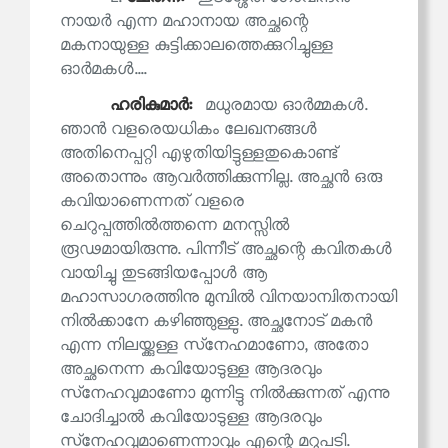
നായർ എന്ന മഹാനായ അച്ഛന്റെ
മകനായുള്ള കുട്ടിക്കാലത്തെക്കുറിച്ചുള്ള
ഓർമകൾ....
ഹരികുമാര്‍:
മധുരമായ ഓർമ്മകൾ.
ഞാൻ വളരെയധികം ലേഖനങ്ങൾ
അതിനെപ്പറ്റി എഴുതിയിട്ടുള്ളതുകൊണ്ട്
അതൊന്നും ആവർത്തിക്കുന്നില്ല. അച്ഛൻ ഒരു
കവിയാണെന്നത് വളരെ
ചെറുപ്പത്തിൽത്തന്നെ മനസ്സിൽ
രൂഢമായിരുന്നു. പിന്നീട് അച്ഛന്റെ കവിതകൾ
വായിച്ചു തുടങ്ങിയപ്പോൾ ആ
മഹാസാഗരത്തിനു മുമ്പിൽ വിനയാന്വിതനായി
നിൽക്കാനേ കഴിഞ്ഞുള്ളു. അച്ഛനോട് മകൻ
എന്ന നിലയ്ക്കുള്ള സ്‌നേഹമാണോ, അതോ
അച്ഛനെന്ന കവിയോടുള്ള ആദരവും
സ്‌നേഹവുമാണോ മുന്നിട്ടു നിൽക്കുന്നത് എന്നു
ചോദിച്ചാൽ കവിയോടുള്ള ആദരവും
സ്‌നേഹവുമാണെന്നാവും എന്റെ മറുപടി.