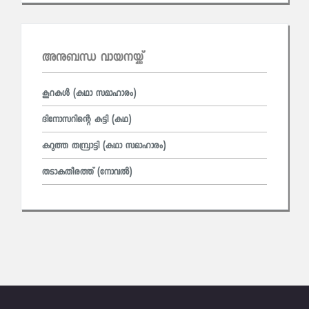
അനുബന്ധ വായനയ്ക്ക്
കൂറകൾ (കഥാ സമാഹാരം)
ദിനോസറിന്റെ കുട്ടി (കഥ)
കറുത്ത തമ്പ്രാട്ടി (കഥാ സമാഹാരം)
തടാകതീരത്ത് (നോവല്‍)