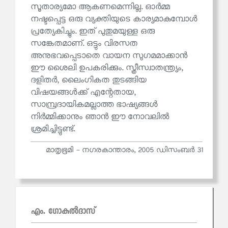
സൂതാര്യമോ ആകണമെന്നില്ല. ഓര്‍മ്മ
നഷ്ടപ്പെട്ട ഒരു വ്യക്തിയുടെ കാര്യമാകുമ്പോള്‍
പ്രത്യേകിച്ചും. ഇത് പുതുമയുള്ള ഒരു
സങ്കേതമാണ്. ഒട്ടും വിരസത
അനുഭവപ്പെടാതെ വായന സുഗമമാക്കാൻ
ഈ ശൈലി ഉപകരിക്കും. സ്ത്രീസ്വാതന്ത്ര്യം,
ദളിതര്‍, ലൈംഗികത തുടങ്ങിയ
വിഷയങ്ങള്‍ക്ക് എന്റേതായ,
സാമ്പ്രദായികമല്ലാത്ത ഭാഷ്യങ്ങള്‍
നിര്‍മ്മിക്കാനും ഞാൻ ഈ നോവലിൽ
ശ്രമിച്ചിട്ടുണ്ട്.
മാതൃഭൂമി - നഗരകാന്താരം, 2005 ഡിസംബർ 31
എം. ഗോകുല്‍ദാസ്