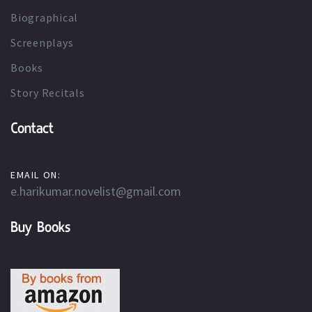
Biographical
Screenplays
Books
Story Recitals
Contact
EMAIL ON:
e.harikumar.novelist@gmail.com
Buy Books