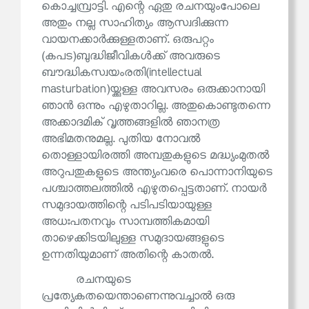
കൊച്ചമ്പ്രാട്ടി. എന്റെ ഏതു രചനയുംപോലെ
അതും നല്ല സാഹിത്യം ആസ്വദിക്കുന്ന
വായനക്കാര്‍ക്കുള്ളതാണ്. ഒരുപറ്റം
(കപട)ബുദ്ധിജീവികള്‍ക്ക് അവരുടെ
ബൗദ്ധികസ്വയംരതി(intellectual
masturbation)യ്ക്കുള്ള അവസരം ഒരുക്കാനായി
ഞാന്‍ ഒന്നും എഴുതാറില്ല. അതുകൊണ്ടുതന്നെ
അക്കാദമിക് വൃത്തങ്ങളില്‍ ഞാനത്ര
അഭിമതനുമല്ല. പുതിയ നോവല്‍
തൊള്ളായിരത്തി അമ്പതുകളുടെ മദ്ധ്യംമുതൽ
അറുപതുകളുടെ അന്ത്യംവരെ പൊന്നാനിയുടെ
പശ്ചാത്തലത്തിൽ എഴുതപ്പെട്ടതാണ്. നായര്‍
സമുദായത്തിന്റെ പടിപടിയായുള്ള
അധഃപതനവും സാമ്പത്തികമായി
താഴെക്കിടയിലുള്ള സമുദായങ്ങളുടെ
ഉന്നതിയുമാണ് അതിന്റെ കാതല്‍.
രചനയുടെ
പ്രത്യേകതയെന്താണെന്നുവച്ചാല്‍ ഒരു