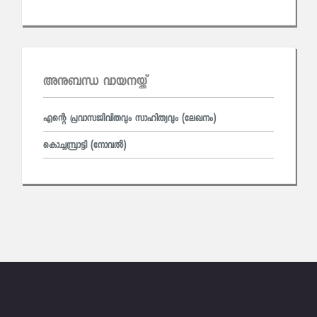
അനുബന്ധ വായനയ്ക്ക്
എന്റെ പ്രവാസജീവിതവും സാഹിത്യവും (ലേഖനം)
കൊച്ചമ്പ്രാട്ടി (നോവല്‍)